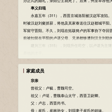
办正式的婚礼，荥阳公主就死了。后来，州里举荐他
率义归琨
永嘉五年（311），西晋京城洛阳被汉赵军攻陷。
时被汉赵刘粲抓获，将他及其家眷送往汉赵都城平阳
军留守晋阳。不久，刘琨在拓跋猗卢的军事协下夺回
前被扣留在平阳的卢谌父母、兄弟都惨遭到汉主刘聪
建兴三年（315），刘琨升任司空，以卢谌为主簿
养他的才干。
走依匹磾
建兴四年（316），并州丢失，卢谌随刘琨前往蓟
家庭成员
貌合而神离），又任用卢谌为幽州别驾。太兴元年（3
宗亲
望，于是作《答卢谌》来诗激励卢谌，卢谌以《答刘
曾祖父：卢毓，曹魏司空。
刘琨又作《重赠卢谌》（此诗“托意非常，掳畅幽愤”
祖父：卢珽，曹魏泰山太守，西晋卫尉卿。
寄命辽西
父：卢志，西晋尚书。
刘琨被害，致使原依附段匹磾士人寒心，纷纷弃段
母：崔氏，崔林孙女，刘琨妻子崔氏的姐妹。