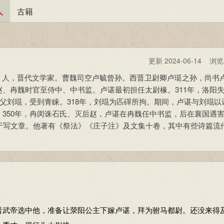
人
古籍
更新 2024-06-14 浏
涿县）人，晋代文学家。曹魏司空卢毓曾孙。西晋卫尉卿卢珽之孙，尚书
、冉魏时官至侍中、中书监。卢谌最初担任太尉椽。311年，洛阳
姨父刘琨，受到青睐。318年，刘琨为匹磾所拘。期间，卢谌与刘琨以
350年，冉闵诛石氏、灭后赵，卢谌在冉魏任中书监，后在襄国遇
于写文章。他著有《祭法》《庄子注》及文集十卷，其中有些诗篇流
武帝选中他，准备让荥阳公主下嫁卢谌，拜为驸马都尉。还没来得