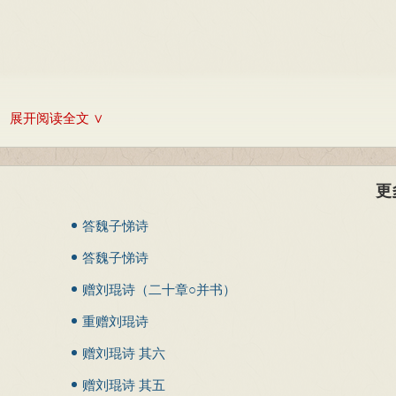
段末波，在那里奉刘琨之子广武世子刘群为主帅。由于朝廷一直没有
崔悦等刘琨旧僚于是上表为刘琨申诉冤情，托请前往建康的使者捎带
，于是同意为刘琨举哀，并赠官、加谥号。东晋又多次通过使者征召
借口留住卢谌不肯放人，使他无法南下建康。末波死，其弟段牙继立
展开阅读全文 ∨
段辽出逃。刘群、卢谌、崔悦封上府库，遣使降于后赵。卢谌在辽
守。
更
、国子祭酒和侍中等职。
诛杀。
，国内大乱。同年石鉴即位，任命卢谌为中书监。
答魏子悌诗
归有辱名声。卢谌每每对他的儿子们说：“吾身没之后，但称晋司
答魏子悌诗
出使南朝宋。
康末年作乱。
赠刘琨诗（二十章○并书）
卢循孙恩之乱。
其三
重赠刘琨诗
冉魏官拜中书监。十一月，冉闵帅十万骑兵攻襄国石祗，命其子太
。韦謏劝谏冉闵诛杀降胡，以免生变。冉闵不听反而将其杀死。永和
赠刘琨诗 其六
则向燕王慕容儁、姚弋仲求救。
赠刘琨诗 其五