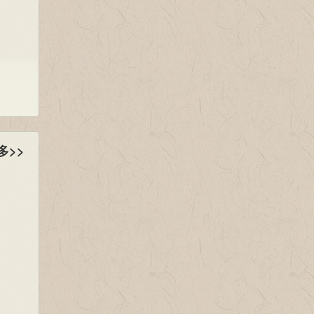
为刘
表文递
卢
，后
西漂泊
多>>
空从
原王冉
七年