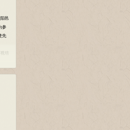
到阳邑
为参
使先
重视培
实两人
已无生
于是
表兄