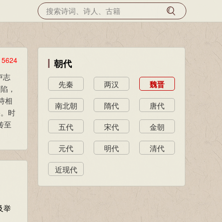
览
5624
朝代
卢志
先秦
两汉
魏晋
失陷，
诗相
南北朝
隋代
唐代
害。时
传至
五代
宋代
金朝
元代
明代
清代
近现代
及举