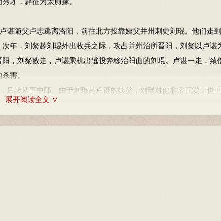
为秀才，辟征为太尉掾。
卢谌随父卢志逃离洛阳，前往北方投靠姨父并州刺史刘琨。他们走
。次年，刘粲趁刘琨外出收兵之际，攻占并州治所晋阳，刘粲以卢谌
晋阳，刘粲败走，卢谌乘机出逃投奔移治阳曲的刘琨。卢谌一走，致
的杀害。
，后转从事中郎。由于刘琨是卢谌的姨父，刘琨对他非常喜爱，也
展开阅读全文 ∨
城，投靠鲜卑段部左贤王、幽州刺史段匹磾。匹磾与刘琨结拜（其
18），段匹磾以刘琨私通段末波为由，将其软禁在蓟城。刘琨自知
琨诗》作答。然而卢谌并未体悟他的诗意，答诗只以普通之词酬和，
）赠卢谌。五月，刘琨在蓟城被段匹磾杀害。
匹磾而去。由于当时前往南方到建康的道理阻绝，卢谌便与他的姑