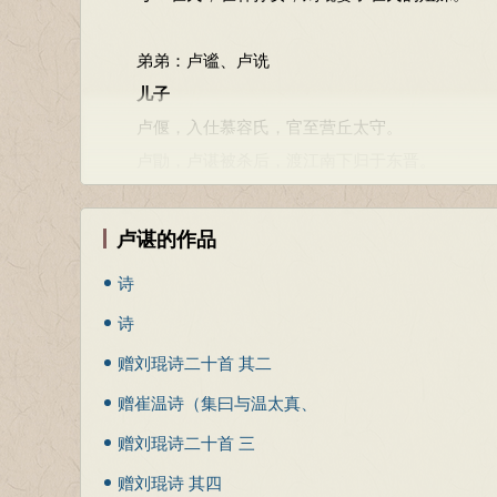
弟崔悦等晋人率领刘琨余众向西前往辽西令支，投奔
琨吊祭，到了321年段末波正式与东晋通使，卢谌、
弟弟：卢谧、卢诜
呈给朝廷。朝廷看到表文之内容论事真切、情意慷慨
儿子
谌、崔悦等返回建康，但段末波爱惜人才，便以种种
卢偃，入仕慕容氏，官至营丘太守。
段辽杀段牙继立。
卢勖，卢谌被杀后，渡江南下归于东晋。
流入后赵
孙子
咸康四年（338），后赵与慕容皝联手攻灭段国，
1.卢邈（卢偃之子），入仕慕容氏，官至范阳太
卢谌的作品
流离将近二十年。之后，入仕后赵，先后任中书侍郎
2.卢嘏（卢勖之子），因其子卢循起兵失败，被
永和五年（349），后赵皇帝石虎去世，诸子争位
诗
曾孙
在石赵，卢谌等人虽官位显贵，却常常觉得在伪朝终
诗
1.卢玄（421-473）（卢邈之子），仕北魏，曾
事中郎尔。”
2.卢溥（卢玄从祖兄），其祖父姓名不详，后燕永
赠刘琨诗二十首 其二
襄国被杀
3.卢循（卢嘏之子），东晋末年与孙恩在吴会发起
赠崔温诗（集曰与温太真、
永和六年（350），冉闵杀石鉴建立冉魏。卢谌在
姻亲
胤为大单于、骠骑大将军，将一千降胡配在他的麾下
崔道儒。）
赠刘琨诗二十首 三
姨丈：刘琨，晋司空、并州刺史。
（351）二月，冉闵围襄国百余日而不能攻克，石祗
赠刘琨诗 其四
姨母（晋代当称从母）：崔氏，刘琨之妻。