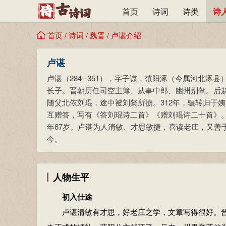
首页
诗词
诗类
诗
首页
/
诗词
/
魏晋
/
卢谌介绍
卢谌
卢谌（284─351），字子谅，范阳涿（今属河北
长子。晋朝历任司空主簿、从事中郎、幽州别驾。后赵
随父北依刘琨，途中被刘粲所掳。312年，辗转归于
互赠答，写有《答刘琨诗二首》《赠刘琨诗二十首》。
年67岁。卢谌为人清敏、才思敏捷，喜读老庄，又善
今。
人物生平
初入仕途
卢谌清敏有才思，好老庄之学，文章写得很好。晋