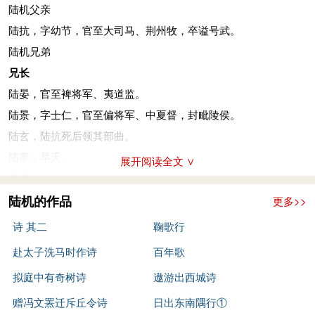
是有贡献的，对南朝山水诗的发展及声律、对仗技巧的成熟，有
政后，陆机被请为相国（司马伦）参军。因参与诛讨贾谧有功，
陆机父亲
促进的作用。陆机流传下来的诗，共105首，大多为乐府诗和拟
赐爵关中侯，不久，司马伦将要篡位，任命他为中书郎。
陆抗，字幼节，官至大司马、荆州牧，卒谥号武。
古诗。代表作有《君子行》、《长安有狭邪行》、《赴洛道中
永宁元年（301年），三王（齐王司马冏、河间王司马颙、
陆机兄弟
作》等。刘勰《文心雕龙·乐府篇》称：“子建士衡，咸有佳篇。”
成都王司马颖）举义，诛杀篡位的司马伦，齐王司马冏认为陆机
兄长
陆机赋今存27篇，较出色的有《文赋》、《叹逝赋》、《漏
任中书之职，怀疑加司马伦九锡以及惠帝禅诏之文陆机有参与，
陆晏，官至裨将军、夷道监。
刻赋》等。散文中，除《辨亡论》外，代表作还有《吊魏武帝
于是收捕陆机等九人交付廷尉治罪。仰赖成都王司马颖、吴王司
陆景，字士仁，官至偏将军、中夏督，封毗陵侯。
文》。陆机还仿扬雄“连珠体”，作《演连珠》五十首，《文心雕
马晏一齐救援疏理，陆机才得以减免死刑，被流放边地，遇到大
陆玄，陆抗死后领其部曲。
龙·杂文》篇将扬雄以下众多模仿之作称为“欲穿明珠，多贯鱼
赦才没去。当时中原多难，与陆机交好的江南名士顾荣、戴渊等
陆亭，早夭。
展开阅读全文 ∨
目”，独推许陆机之作：“唯士衡运思，理新文敏，而裁章置句，
都劝陆机回到江南，陆机仗着才能声望，志在匡正世难，所以不
弟弟
广于旧篇，岂慕朱仲四寸之珰乎！夫文小易周，思闲可赡。足使
从。司马冏主政后，恃功自夸，受爵位不礼让，陆机厌恶他，便
陆云，字士龙，西晋文学家，官至清河内史。
陆机的作品
更多>>
义明而词净，事圆而音泽，磊磊自转，可称珠耳。”
作了《豪士赋》来讽刺司马冏。司马冏仍未觉悟，而最终失败被
陆化，早夭。
诗 其二
鞠歌行
张华曾对陆机说：“别人作文，常遗憾才气少，而你更担心
杀。
陆逸，早夭。
赴太子洗马时作诗
百年歌
才气太多。”其弟陆云曾在给他的信中说：“君苗见到兄长的文
当时，成都王司马颖推让功劳而不自居，慰劳下士。陆机既
陆耽，官至平东祭酒。
章，便要烧掉他的笔砚。”后来葛洪著书，称赞陆机的文章“犹如
拟庭中有奇树诗
遨游出西城诗
感谢他救过自己的恩德，又见朝廷屡有变异祸难，认为司马颖必
玄圃的积玉，没有什么不是夜晚发光的，五条河喷吐流波，源泉
定能使晋室兴隆，于是委身于他。司马颖让陆机参大将军军事，
赠冯文罴迁斥丘令诗
日出东南隅行①