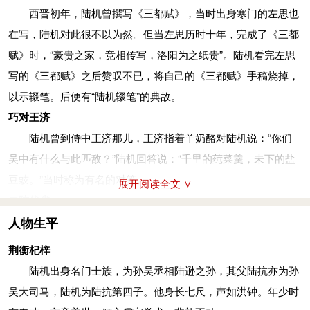
西晋初年，陆机曾撰写《三都赋》，当时出身寒门的左思也
在写，陆机对此很不以为然。但当左思历时十年，完成了《三都
赋》时，“豪贵之家，竞相传写，洛阳为之纸贵”。陆机看完左思
写的《三都赋》之后赞叹不已，将自己的《三都赋》手稿烧掉，
以示辍笔。后便有“陆机辍笔”的典故。
巧对王济
陆机曾到侍中王济那儿，王济指着羊奶酪对陆机说：“你们
吴中有什么与此匹敌？”陆机回答说：“千里的莼菜羹，未下的盐
豆豉。”当时称为有名的对答。
展开阅读全文 ∨
二陆优劣
卢志曾当着众人问陆机道：“陆逊、陆抗跟你谁近谁远？”陆
人物生平
机道：“正如同你跟卢毓、卢珽一样。”卢志沉默不语。起身后陆
荆衡杞梓
云对陆机说：“远邦异域，理当不熟悉我们的祖辈，何至如此计
陆机出身名门士族，为孙吴丞相陆逊之孙，其父陆抗亦为孙
较？”陆机说：“我们的父亲、祖父名扬四海，哪有不知道的呢？”
吴大司马，陆机为陆抗第四子。他身长七尺，声如洪钟。年少时
评论者以此评定二陆的优劣。