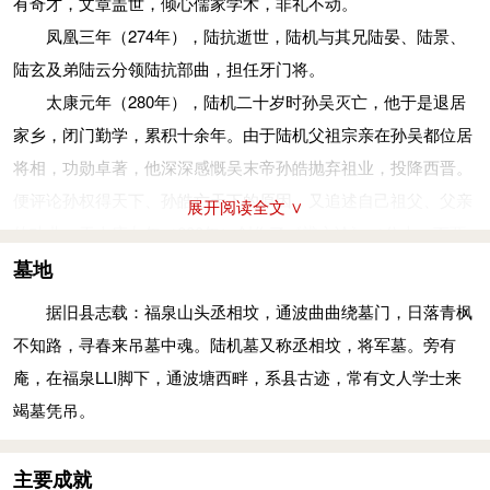
有奇才，文章盖世，倾心儒家学术，非礼不动。
骏犬传信
凤凰三年（274年），陆抗逝世，陆机与其兄陆晏、陆景、
当初陆机有一只名犬，名叫黄耳，他喜爱它。后来寄寓在京
陆玄及弟陆云分领陆抗部曲，担任牙门将。
城，很久没有过问家事，便笑着对狗说：“我家久无书信，你能
太康元年（280年），陆机二十岁时孙吴灭亡，他于是退居
否送信取回消息呢？”狗摇着尾巴叫出声。陆机便写信用竹筒装
家乡，闭门勤学，累积十余年。由于陆机父祖宗亲在孙吴都位居
着系在狗脖子上，狗沿路向南走，便到了家中，得到回信返回洛
将相，功勋卓著，他深深感慨吴末帝孙皓抛弃祖业，投降西晋。
阳。此后便习以为常。
便评论孙权得天下、孙皓亡天下的原因，又追述自己祖父、父亲
展开阅读全文 ∨
兄弟异同
的功业，于太康九年（288年）创作了《辨亡论》（分上、下两
蔡谟在洛阳的时候，看见陆机、陆云兄弟住在僚属办公处
篇）。
墓地
里，有三间瓦屋，陆云住在东头，陆机住在西头。陆云为人，文
二陆入洛
据旧县志载：福泉山头丞相坟，通波曲曲绕墓门，日落青枫
雅纤弱得可爱；陆机身高七尺多，声音像钟声般洪亮，言谈大多
太康十年（289年），陆机与弟弟陆云一同来到京师洛阳，
不知路，寻春来吊墓中魂。陆机墓又称丞相坟，将军墓。旁有
慷慨激昂。
初入洛阳时，二人志气高昂，自认为是江南名族，不重视中原人
庵，在福泉LLI脚下，通波塘西畔，系县古迹，常有文人学士来
戴渊投剑
士，只拜访当时的名士、太常张华。张华一向重视陆机的名声，
竭墓凭吊。
戴渊年轻时，很侠义，不注意品行，曾在长江、淮河间袭
陆机与张华相见便感到一面如故，他钦佩张华的德望风范，以师
击、抢劫商人和旅客。陆机度假后回洛阳，行李很多，戴渊便指
长的礼仪对待他（后张华遇害，陆机为他作了诔文，又创作《咏
主要成就
使一班年轻人去抢劫。他在岸上，坐在折叠椅上指挥手下的人，