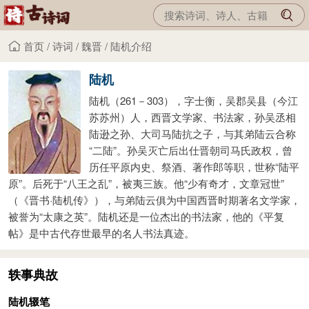
首页
/
诗词
/
魏晋
/
陆机介绍
陆机
陆机（261－303），字士衡，吴郡吴县（今江
苏苏州）人，西晋文学家、书法家，孙吴丞相
陆逊之孙、大司马陆抗之子，与其弟陆云合称
“二陆”。孙吴灭亡后出仕晋朝司马氏政权，曾
历任平原内史、祭酒、著作郎等职，世称“陆平
原”。后死于“八王之乱”，被夷三族。他“少有奇才，文章冠世”
（《晋书·陆机传》），与弟陆云俱为中国西晋时期著名文学家，
被誉为“太康之英”。陆机还是一位杰出的书法家，他的《平复
帖》是中古代存世最早的名人书法真迹。
轶事典故
陆机辍笔