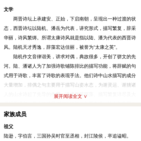
德赋》来悼念他）。张华说：“伐吴之战，获得了两个俊士。”并
安排得头头是道。戴渊原本风度仪态挺拔不凡，虽然是处理抢劫
文学
把他们推荐给诸公，使得二陆名气大振。时有“二陆入洛，三张
这种卑劣的事，神彩仍旧与众不同。陆机在船舱里远远地对他
两晋诗坛上承建安、正始，下启南朝，呈现出一种过渡的状
减价”之说（“三张”指张载、张协和张亢）。
说：“你有这样的才能，还要做强盗吗？”戴渊感悟流泪，便扔掉
态，西晋诗坛以陆机、潘岳为代表，讲究形式，描写繁复，辞采
志匡世难
剑投靠了陆机。他的谈吐非同一般，陆机更加看重他，和他确定
华丽，诗风繁缛。所谓太康诗风就是指以陆、潘为代表的西晋诗
太熙元年（290年），太傅杨骏征召陆机任祭酒。元康元年
交友，并写信推荐他。后来，戴渊在东晋官至征西将军。
风。陆机天才秀逸，辞藻宏达佳丽，被誉为“太康之英”。
（291年），晋惠帝皇后贾南风发动政变，诛杀杨骏。
陆机作文音律谐美，讲求对偶，典故很多，开创了骈文的先
元康二年（292年），陆机接连担任太子洗马、著作郎。他
河。陆、潘诸人为了加强诗歌铺陈排比的描写功能，将辞赋的句
喜欢交游权贵门第，与外戚贾谧亲善，为“金谷二十四友”（一作
式用于诗歌，丰富了诗歌的表现手法。他们诗中山水描写的成分
鲁公二十四友）之一，因而遭到讥讽。
大量增加，排偶之句主要用于描写山姿水态，为谢灵运、谢朓诸
元康四年（294年），吴王司马晏出京镇守淮南，任命陆机
人的山水诗起了先导的作用。追求华辞丽藻、描写繁复详尽及大
为吴国郎中令。
展开阅读全文 ∨
量运用排偶，是太康诗风“繁缛” 特征的主要表现。从文学发展的
元康六年（296年），随吴王游梁、陈之地，其冬，转任尚
规律来看，由质朴到华丽，由简单到繁复，是必然的趋势。正如
家族成员
书中兵郎。元康七年（297年），转为殿中郎。
萧统所说：“盖踵其事而增华，变其本而加厉，物既有之，文亦
元康八年（298年），陆机出补著作郎。
祖父
宜然。”陆、潘发展了曹植“辞采华茂”的一面，对中国诗歌的发展
永康元年（300年），赵王司马伦发动政变，诛杀贾后并辅
陆逊，字伯言，三国孙吴时官至丞相，封江陵侯，卒追谥昭。