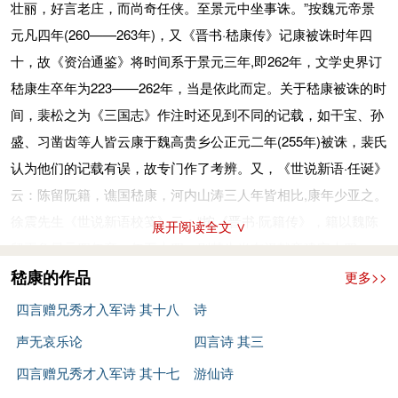
反过来诬告吕安不孝，使得吕安被官府收捕。嵇康非常愤怒，出
神，安心以全身，爱憎不栖于情，忧喜不留于意，泊然无感而体
壮丽，好言老庄，而尚奇任侠。至景元中坐事诛。”按魏元帝景
世养生大家如陶弘景、孙思邈等对他的养生思想都有借鉴。
涛和王戎，在嵇康被杀害之后，对嵇绍一直都特别的照顾。他们
面为吕安作证，因而触怒了司马昭。此时，与嵇康素有恩怨的钟
气和平，又呼吸吐纳，服食养身，使形神相亲，表里俱济也。”
元凡四年(260——263年)，又《晋书·嵇康传》记康被诛时年四
《嵇康集》十卷书中，篇篇含养生之理，提出“越名教而任
尽到了朋友应尽的道义与责任，使得这个孤弱的孩子，即使失去
会，趁机向司马昭陷害嵇康，下令处死吕安、嵇康。
十，故《资治通鉴》将时间系于景元三年,即262年，文学史界订
自然”的养生看法。
了父亲，却还拥有他们慈父般的关怀与教导，不再那么无依无
嵇康行刑当日，三千名太学生集体请愿，请求朝廷赦免他，
嵇康生卒年为223——262年，当是依此而定。关于嵇康被诛的时
魏晋之时，养生之学大兴，但当时有两种相对立的思想存
靠，这是成语“嵇绍不孤”的由来。
并要求让嵇康来太学任教，他们的这些要求并没有被同意。临刑
间，裴松之为《三国志》作注时还见到不同的记载，如干宝、孙
在：一是认为修道可成仙，长生不老；二是认为“生死全由天，
十八年后，嵇康的儿子嵇绍也在山涛的大力举荐下，被晋武
前，嵇康神色不变，如同平常一般。他看了看太阳的影子，知道
盛、习凿齿等人皆云康于魏高贵乡公正元二年(255年)被诛，裴氏
半分不由人。”嵇康针对这种现象，指出神仙不可能，如果导养
帝“发诏征之”，后来还成为晋朝的忠臣。朋友之间感人至深的信
离行刑尚有一段时间，便向兄长嵇喜要来平时爱用的琴，在刑场
认为他们的记载有误，故专门作了考辨。又，《世说新语·任诞》
得理，则安期、彭祖之论可及的看法。
义与友情，也成为了千古传扬的佳话。
上抚了一曲《广陵散》。曲毕，嵇康把琴放下，叹息道：“从前
云：陈留阮籍，谯国嵇康，河内山涛三人年皆相比,康年少亚之。
在他的重要著作《养生论》中，他以导养得理可寿的总论
袁孝尼（袁准）曾跟我学习《广陵散》，我每每吝惜而固守不教
徐震先生《世说新语校笺》云：“按《晋书·阮籍传》，籍以魏陈
点，提出了以下观点：
展开阅读全文 ∨
授他，《广陵散》现在要失传了。”（《广陵散》并不是嵇康独
留王奂景元四年卒，年五十四，则其生当在汉献帝建安十四
一、形神兼养，重在养神。他举例说明精神对人体的强大作
作，而是嵇康游玩洛西时，为一古人所赠）说完后，从容就戮，
年。”《山涛传》言卒于晋武帝太康四年，年七十九，则当生于
嵇康的作品
更多>>
用，指出“由此言之，精神之于形骸，犹国之有君也。”而中医学
时年三十九岁。海内的士人没有不痛惜的，司马昭不久后便意识
建安十年，长阮籍四岁。《嵇康传》但云死时年四十，不言死于
也认为人以神为根本，神灭则形灭。嵇康在此抓住了养生的根
四言赠兄秀才入军诗 其十八
诗
到错误，但追悔莫及。东晋名士谢万将其列为“八贤”之一。袁宏
何年，《通鉴》系其事于景元三年，则其生当在魏文帝黄初四
本。
声无哀乐论
四言诗 其三
在《名士传》中也称嵇康等七人为“竹林名士”。
年，盖小山涛十八岁，小阮籍十四岁，故云“少亚之”。按《通
二、养生要重一功元益，慎一过之害，全面进行。嵇康认为
四言赠兄秀才入军诗 其十七
游仙诗
参考资料：
鉴》记嵇康事迹，主要依据《晋书》，但也利用了《三国志》，
万物禀天地而生，后天给予的养护不同，寿命也不尽相同，勿以