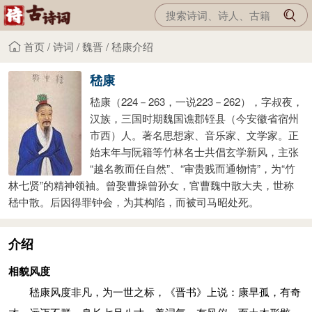
首页
/
诗词
/
魏晋
/
嵇康介绍
嵇康
嵇康（224－263，一说223－262），字叔夜，
汉族，三国时期魏国谯郡铚县（今安徽省宿州
市西）人。著名思想家、音乐家、文学家。正
始末年与阮籍等竹林名士共倡玄学新风，主张
“越名教而任自然”、“审贵贱而通物情”，为“竹
林七贤”的精神领袖。曾娶曹操曾孙女，官曹魏中散大夫，世称
嵇中散。后因得罪钟会，为其构陷，而被司马昭处死。
介绍
相貌风度
嵇康风度非凡，为一世之标，《晋书》上说：康早孤，有奇