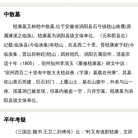
康又遇到隐士王烈，一道入山中，王烈曾得到石头的精髓饴糖，
世俗，这是其的精神特质的体现。
青，唐张彦远《历代名画记》载其时有嵇康《巢由洗耳图》《狮
于官。吕巽急忙请嵇康从中调停。嵇康因与二人的关系非同一
便自己吃了一半，余下一半给嵇康，都凝结为石头。又在石室中
服食养生
子击象图》传世，俱已失佚。
中散墓
般，遂应吕巽之请，出面调停，把这件事情按了下来。可是，事
见到一卷白绢写的书，立即喊嵇康去取，而书就再也不见了。王
嵇康身处乱世，但崇尚老庄，讲求服食养生之道，有自己的
文学创作
后吕巽却倒打一耙，恶人先告状，说吕安不孝顺，竟然敢挝母亲
嵇康墓又称嵇中散墓,位于安徽省涡阳县石弓镇嵇山南麓(原
烈于是感叹道：“嵇康志趣不同寻常却总是怀才不遇，这是命
养生诀窍。他认为，人之所以能长寿，在于注意平时在细微之处
嵇康的文学创作，主要包括诗歌和散文。其诗今存50余首，
之面。有口难辩的吕安想到了他心目中最尊贵的朋友嵇康。嵇康
属濉溪之临涣)。嵇康墓为涡阳县级文保单位。《元和郡县志》
啊！”
保养自己。这就好比“为稼于汤之世(当时天下大旱)，偏一溉之功
以四言律诗为多，占一半以上。 嵇康著作，《隋书·经籍志》著
拍案而起。嵇康写下了《与吕长悌绝交书》，痛骂吕巽一顿。他
记载:临涣县(今临涣集)有嵇山，在县西二十里。晋嵇康家于銍(今
坚拒出仕
者，必一溉而后枯，而一溉之益固不可诬也。”养生之道与此相
录有集13卷，又别有15卷本，宋代原集散失，仅存10卷本。明代
想通过绝交来表白自身的好恶，他也想通过绝交来论证朋友的含
临涣集，晋以前称銍)嵇山，因姓嵇氏。涡阳古属宿州，清嘉庆
掌权的大将军司马昭欲礼聘他为幕府属官，他跑到河东郡躲
仿，关键在于平日一点一滴的修养，不使自身为七情所伤、六淫
诸本卷数与宋本同，但篇数减少。明本常见的有汪士贤刻《嵇中
义。吕安入狱后，为了说明真相，自然要涉及嵇康调停之事，嵇
适十年（1805），宿州知州李清玉《重修嵇康墓》碑文中说：
避征辟。司隶校尉钟会盛礼前去拜访，遭到他的冷遇。同为竹林
所中，如此才能身体强健，得以长寿。但世人恰与此相反，“常
散集》(收入《汉魏六朝二十名家集》中)，张溥刻《嵇中散集》
康也因此被投入监狱。
“宿州西百二十里有中散大夫嵇叔夜（字康）墓载在州乘”。其墓
七贤的山涛离开选官之职时，举荐嵇康代替自己。嵇康作《与山
谓一怒不足以侵性，一哀不足以伤身，轻而肆之”，这可真是“不
(收入《汉魏六朝百三家集》中)，等等。1924年，鲁迅辑校《嵇
嵇绍不孤
依山凿石而建，巨石封门，上覆山土，墓在山腹中，外表与山一
巨源绝交书》，列出自己有“七不堪”、“二不可”，坚决拒绝出
识一溉之益，而望嘉谷于旱苗者也。”所以，世间多闻早夭之
康集》，1938年收入《鲁迅全集》第9 卷中。戴明扬校注的《嵇
嵇康临死之前，没有把自己的一双儿女托付给自己的哥哥嵇
体。现墓洞已被发现，但墓内被盗一空，只存空墓。嵇康墓为涡
仕。
人，难见皓首之翁。
康集》1962年人民文学出版社出版,此书除校、注外，还收集了
喜，没有托付给他敬重的阮籍，也没有交给向秀，而是托付给了
阳县级文保单位。
广陵绝响
嵇康认为人是可以长寿的。他说“至于导养得理，以尽性
有关嵇康的事迹、评论材料。
山涛，并且对自己的儿子说：“山公尚在，汝不孤矣。”（一说“巨
吕安之妻徐氏貌美，被吕安的兄长吕巽迷奸。吕安愤恨之
命，上获千余岁，下可数百年，可有之耳。”“但世皆莫精(其术)
养生之道
源在，汝不孤矣。”）这才叫真正的朋友，这才叫真正的知己。
卒年考疑
下，欲状告吕巽。嵇康与吕巽、吕安兄弟均有交往，故劝吕安不
故莫能得之。”嵇康认为，正确的养生应该是：“君子知形恃神以
嵇康继承了老庄的养生思想，进行实践颇有心得，他的《养
在嵇康死后，山涛对待嵇康的儿子就像对待自己的儿子一
要揭发家丑，以全门第清誉。但吕巽害怕报复，于是先发制人，
立，神须形以存，悟出理之易失，知一过之害生。故修性以保
《三国志·魏书·王卫二刘傅传》云：“时又有谯郡嵇康，文辞
生论》是中国养生学史上第一篇较全面、较系统的养生专论。后
样。山涛没有辜负嵇康的重托，一直把嵇康的儿子养大成才。山