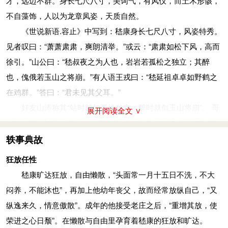
才，远迈不群。身长七尺八寸，美词气，有风仪，而土木形骸，
不自藻饰，人以为龙章凤姿，天质自然。
《世说新语.容止》中写到：嵇康身长七尺八寸，风姿特秀。
见者叹曰：“萧萧肃肃，爽朗清举。”或云：“肃肃如松下风，高而
徐引。”山公曰：“嵇叔夜之为人也，岩岩若孤松之独立；其醉
也，傀俄若玉山之将崩。”有人语王戎曰：“嵇延祖卓卓如野鹤之
在鸡群。”答曰：“君未见其父耳。”
好友山涛称其“站时就如孤松独立；醉时就似玉山将崩”。 哥
展开阅读全文 ∨
哥嵇喜在《嵇康别传》里，夸耀他是“正尔在群形之中，便自知
非常之器。”然而，嵇康却有“土木形骸，不自藻饰”的个性倾向，
轶事典故
据同时代的颜之推在《颜氏家训》里记载，当时上层男士，崇尚
狂放任性
阴柔之美，非常重视个人修饰，出门前不但要敷粉施朱，熏衣修
嵇康旷达狂放，自由懒散，“头面常一月十五日不洗，不大
面，还要带齐羽扇、麈尾、玉环、香囊等各种器物挂件，于此方
闷养，不能沐也”，再加上他幼年丧父，故而经常放纵自己，“又
能“从容出入，飘飘若仙”。与那些脂粉扑面， 轻移莲步的矫柔做
纵逸来久，情意傲散”。成年的他接受老庄之后，“重增其放，使
作者相比，嵇康的“不自藻饰”是非常独立特行的。
荣进之心日颓”。在懒散与自由里孕育着嵇康的狂放和旷达。