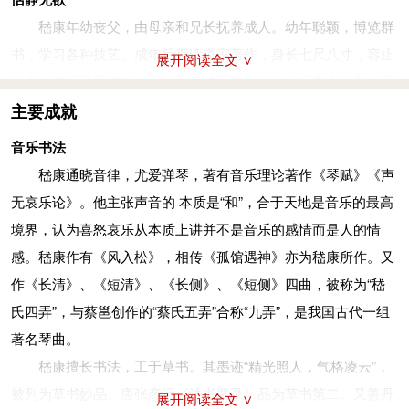
上，情急之中，竟“于户外遥掷，便回怠走”。显赫后的钟会再次
司马昭曾想拉拢嵇康，但嵇康在当时的政治斗争中倾向曹氏
嵇康年幼丧父，由母亲和兄长抚养成人。幼年聪颖，博览群
造访嵇康，嵇康不加理睬，继续在家门口的大树下“锻铁”，一副
皇室一边，对于司马氏采取不合作态度，因此颇招忌恨。
书，学习各种技艺。成年后喜读道家著作，身长七尺八寸，容止
旁若无人的样子。钟会觉得无趣，于是悻悻地离开。嵇康在这个
展开阅读全文 ∨
隐于竹林
出众，然不注重打扮。后迎娶了沛王曹林之女长乐亭主为妻，因
时候终于说话，他问钟会：“何所闻而来，何所见而去？”钟会回
嵇康回归自然，超然物外得自在，不为世俗所拘，而又重情
而获拜郎中，后任中散大夫。嵇康与长乐亭主育有一儿一女（其
主要成就
答：“闻所闻而来，见所见而去。”钟会对此记恨在心。
谊。《文士传》里说嵇康“性绝巧，能锻铁”。嵇康爱好打铁，铁
子即嵇绍）。他常修炼养性服食内丹之事，弹琴吟诗，自我满
司马昭曾想拉拢嵇康，但嵇康在当时的政治斗争中倾向皇室
音乐书法
铺子在后园一棵枝叶茂密的柳树下，他引来山泉，绕着柳树筑了
足。
一边，对于司马氏采取不合作态度，因此颇招忌恨。
嵇康通晓音律，尤爱弹琴，著有音乐理论著作《琴赋》《声
一个小小的游泳池，打铁累了，就跳进池子里泡一会儿。见到的
嵇康崇尚老庄，曾说：“老庄，吾之师也！”讲求养生服食之
隐于竹林
无哀乐论》。他主张声音的 本质是“和”，合于天地是音乐的最高
人不是赞叹他“萧萧肃肃，爽朗清举”，就是夸他“肃肃如松下风，
道。主张“越名教而任自然”的生活方式，著《养生论》来阐明自
嵇康回归自然，超然物外得自在，不为世俗所拘，而又重情
境界，认为喜怒哀乐从本质上讲并不是音乐的感情而是人的情
高而徐引”。《晋书·嵇康传》写道：“康居贫，尝与向秀共锻于大
己的养生之道。他赞美古代隐者达士的事迹，向往出世的生活，
谊。《文士传》里说嵇康“性绝巧，能锻铁”。嵇康爱好打铁，铁
感。嵇康作有《风入松》，相传《孤馆遇神》亦为嵇康所作。又
树之下，以自赡给。”他在以打铁来表示自己的“远迈不群”和藐视
不愿做官。
铺子在后园一棵枝叶茂密的柳树下，他引来山泉，绕着柳树筑了
作《长清》、《短清》、《长侧》、《短侧》四曲，被称为“嵇
世俗，这是其的精神特质的体现。
嵇康曾经游于山泽采药，得意之时，恍惚之间忘了回家。当
一个小小的游泳池，打铁累了，就跳进池子里泡一会儿。见到的
氏四弄”，与蔡邕创作的“蔡氏五弄”合称“九弄”，是我国古代一组
仗义执言
时有砍柴的人遇到他，都认为是神仙。到汲郡山中见到隐士孙
人不是赞叹他“萧萧肃肃，爽朗清举”，就是夸他“肃肃如松下风，
著名琴曲。
本来吕巽、吕安两兄弟都是嵇康的朋友，但这两兄弟突然间
登，嵇康便跟他遨游。孙登沉默自守，不说什么话。嵇康临离开
高而徐引”。《晋书·嵇康传》写道：“康居贫，尝与向秀共锻于大
嵇康擅长书法，工于草书。其墨迹“精光照人，气格凌云”，
闹出了一场震惊远近的大官司。吕巽见弟媳徐氏貌美，乘吕安不
时，孙登说：“你性情刚烈而才气俊杰，怎么能免除灾祸啊？”嵇
树之下，以自赡给。”他在以打铁来表示自己的“远迈不群”和藐视
被列为草书妙品。唐张彦远《法书要录》品为草书第二。又善丹
在，指使其妻用酒把弟媳灌醉，将其奸污。事发后，吕安欲诉之
展开阅读全文 ∨