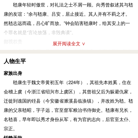
狂放任性
嵇康年轻时傲世，对礼法之士不屑一顾。向秀曾叙述其与嵇
嵇康旷达狂放，自由懒散,“头面常一月十五日不洗,不大闷养,
康的友谊：“余与嵇康、吕安，居止接近。其人并有不羁之才。
不能沐也”,再加上他幼年丧父,故而经常放纵自己,“又纵逸来久,情
然嵇志远而疏，吕心旷而放。”钟会陷害嵇康时，给其安上的一
意傲散”。成年的他接受老庄之后,“重增其放,使荣进之心日颓”。
个罪名就是“言论放荡，非毁典谟”。
在懒散与自由里孕育着嵇康的狂放和旷达。
鄙视权贵
展开阅读全文 ∨
嵇康轻时傲世,对礼法之士不屑一顾。向秀曾叙述其与嵇康的
钟会身出名门，是钟繇之子，“敏慧夙成，少有才气”，年少
友谊：“余与嵇康、吕安，居止接近。其人并有不羁之才。然嵇
得志，十九岁入仕，为秘书郎，三年后又升为尚书郎，二十九岁
人物生平
志远而疏，吕心旷而放。”钟会陷害吕安时，给其安上的一个罪
时就已进封为关内侯。但是嵇康拒绝与其交往。但钟会对年长其
家族出身
名就是“言论放荡，非毁典谟”。
两岁的嵇康，却敬佩有加。《世说新语》记载：钟会撰写完《四
嵇康生于魏文帝黄初五年（224年），其祖先本姓奚，住在
鄙视权贵
本论》时，想求嵇康一见，可又怕嵇康看不上，情急之中，竟
会稽上虞（今浙江省绍兴市上虞区），其曾祖父后为躲避仇家，
钟会身出名门，是曹魏大臣，书法家钟繇之子，“敏慧夙
“于户外遥掷，便回怠走”。显赫后的钟会再次造访嵇康，嵇康不
迁徙到谯国的铚县（今安徽省濉溪县临涣镇），并改姓为嵇。嵇
成，少有才气”，年少得志，十九岁入仕，为秘书郎，三年后又
加理睬，继续在家门口的大树下“锻铁”，一副旁若无人的样子。
康的父亲嵇昭，字子远，官至督军粮治书侍御史。嵇康有兄长，
升为尚书郎，二十九岁时就已进封为关内侯。但是嵇康拒绝与其
钟会觉得无趣，于是悻悻地离开。嵇康在这个时候终于说话，他
名嵇喜，早年即以秀才身份从军，有为官的志向，后官至太仆、
交往。但钟会对年长其两岁的嵇康，却敬佩有加。世说新语中
问钟会：“何所闻而来，何所见而去？”钟会回答：“闻所闻而来，
宗正。
说：钟会撰写完《四本论》时，想求嵇康一见，可又怕嵇康看不
见所见而去。”钟会对此记恨在心。
恬静无欲