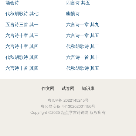
1、余嘉锡．《世说新语笺疏》．北京：中华书局，2011年
酒会诗
四言诗 其五
故抄录了其中“谯郡嵇康”至“尚奇任侠”一段，而《三国志》云康
益小而不为，勿以过小而为之，防微杜渐，提早预防，积极争取
2、《晋书·卷四十九·列传第十九》
景元中坐事诛，故《通鉴》将其事系于景元三年，审矣。但《晋
代秋胡歌诗 其七
幽愤诗
长寿。
书》记嵇康事迹以及徐先生考嵇康生卒年，皆未利用《三国志》
三、指出若不注重养生，耽声色，溺滋味，七情太过，则易
五言诗三首 其一
六言诗十章 其九
的材料，故有所失。
夭折。“夫以蕞尔之躯，攻之者非一涂；易竭之身，而内外受
六言诗十章 其三
六言诗十章 其五
庄万寿先生则认为嵇康的卒年应为景元四年。即景元三年冬
敌，身非木石，其能久乎？”
六言诗十章 其四
代秋胡歌诗 其二
钟会虽任镇西将军，但仍有可能兼领司隶校尉，而伐蜀真正开始
四、嵇康还告诫养生者要有信心，坚持不懈，否则就不易有
代秋胡歌诗 其四
六言诗十首 其十
在景元四年，故嵇康被害的事件下限完全可能在景元四年。根据
效。还要以善养生者为榜样，积极吸取好的养生方法，清心寡
《与山巨源绝交书》的线索，山涛于景元二年除吏部郎，《绝交
六言诗十首 其四
代秋胡歌诗 其五
欲，守一抱真，并“蒸以灵芝，润以醴泉，唏以朝阳，缓以五
书》言“前年自河东还，闻……”，则绝交书当作于景元三年。
弦”，就可以“与羡门比寿，与王乔争年”。
《绝交书》言嵇绍“年八岁”，《晋书》载嵇绍“十岁而孤”，若持
嵇康自己也身体力行，其友人言：“与康居二十年，未尝见
作文网
试卷网
知识库
景元四年论，自作《绝交书》至嵇康被害间有一年以上，完全可
其喜愠之色”，他自己提的理论，几乎条条做到，但却犯了“营内
粤ICP备 2022145245号
以满足这个时间差，若持景元三年则嵇绍的年龄误差较大。
而忘外”一忌，最终受人诬陷而遇害。
粤公网安备 44130202001156号
Copyright ©2025 起点学古诗词网 版权所有