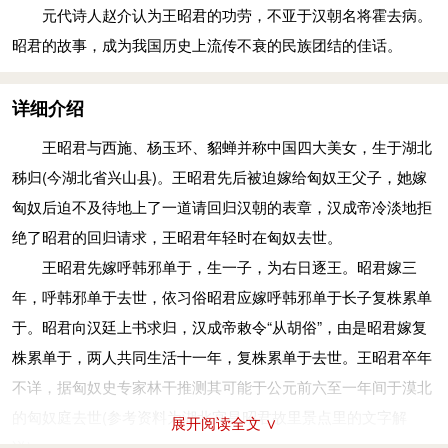
出塞
元代诗人赵介认为王昭君的功劳，不亚于汉朝名将霍去病。
汉宣帝驾崩后，他的儿子刘奭即位，也就是召王昭君入宫的
昭君的故事，成为我国历史上流传不衰的民族团结的佳话。
汉元帝。此时呼韩邪单于跟汉朝的关系已经很好 了。公元前33
年，呼韩邪单于再一次到长安，这次他提出了和亲的要求。“和
详细介绍
亲”的建议原本是汉高祖时娄敬德提出的，当时的形势是匈奴强
王昭君与西施、杨玉环、貂蝉并称中国四大美女，生于湖北
汉弱，吕后只有一女，不忍心将她远嫁番邦，因此和亲一直都是
秭归(今湖北省兴山县)。王昭君先后被迫嫁给匈奴王父子，她嫁
挑一个宗室的女儿假做公主嫁出去的。不过这回，汉元帝决定挑
匈奴后迫不及待地上了一道请回归汉朝的表章，汉成帝冷淡地拒
一个宫女给他。原因可能是汉元帝时已经汉强匈奴弱，没必要一
绝了昭君的回归请求，王昭君年轻时在匈奴去世。
定挑皇亲国戚的女儿，皇亲国戚的女儿们毕竟不多，宫女则多的
王昭君先嫁呼韩邪单于，生一子，为右日逐王。昭君嫁三
是；再者，呼韩邪单于此时就在长安，让宗亲的女儿冒充公主，
年，呼韩邪单于去世，依习俗昭君应嫁呼韩邪单于长子复株累单
这么的大事情怎么可能瞒得过他。
于。昭君向汉廷上书求归，汉成帝敕令“从胡俗”，由是昭君嫁复
话说，汉元帝派人到后宫传话，宫女们在皇宫犹如鸟儿在樊
株累单于，两人共同生活十一年，复株累单于去世。王昭君卒年
笼，都争着想出去，但一听是去荒漠遥远的匈奴，一个个起劲的
不详，据匈奴史专家林干推测其可能于公元前六至一年间于漠北
劲头顿时就没了，不甘心做白头宫女的王昭君毅然请命，自愿去
的匈奴庭去世(参考资料为湖北宜昌昭君故里景点里的文字解
匈奴。传说中这里还发生了许多故事，比如画师毛延寿的事情
展开阅读全文 ∨
说)。