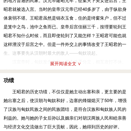
的地方普通的民家。汉元帝建昭元年，征集天下美女进后宫，王
昭君就被选入宫。当时的皇帝汉元帝已经40多岁了，由于纵欲身
体衰弱不堪。王昭君虽然是锦衣玉食，住的是绮窗朱户，但不过
是笼中之鸟，池中之鱼而已。皇帝后宫佳丽三千，按理要轮到王
昭君不知什么时候，而且即使轮到了又能怎样？王昭君可能也就
这样湮没于后宫之中。但是一件外交上的事情改变了王昭君的一
生。这事要先从汉朝时最大的敌人——匈奴说起。
汉宣帝时，匈奴发生内乱，五个单于分立，相互攻打不休。
展开阅读全文 ∨
其中有一个呼韩邪单于，被别的单于打败，逃到汉朝来，亲自朝
见汉宣帝。呼韩邪单于是第一个到中原来朝见的单于，汉宣帝亲
功绩
自到长安郊外去迎接他，为他举行了盛大的宴会。呼韩邪单于在
王昭君的历史功绩，不仅仅是她主动出塞和亲，更主要的是
长安一住就是一个多月。等到他回去的时候，汉宣帝派了两个将
她出塞之后，使汉朝与匈奴和好，边塞的烽烟熄灭了50年，增强
军带领一万人护送他到漠南。这时候，匈奴正缺粮食，汉宣帝送
了汉族与匈奴民族之间的民族团结，是符合汉族和匈奴族人民的
去了三万四千石粮食。呼韩邪单于非常感激。西域各国看见汉朝
利益的。她与她的子女后孙以及姻亲们对胡汉两族人民和睦亲善
对呼韩邪单于这么好，也都争先恐后的同汉朝打交道。
与经济文化交流做出了巨大贡献，因此，她得到历史的好评。