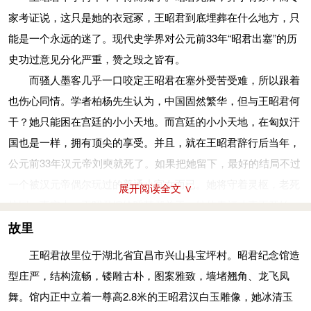
欲留之”等故事性情节非常传神，昭君之美跃然纸上。
去进贡，且美其名曰“和亲”，这在两千多年前的历史上，只有统
家考证说，这只是她的衣冠冢，王昭君到底埋葬在什么地方，只
婚后
治者能拿出这等“高招”来缓和矛盾，救国安邦。
能是一个永远的迷了。现代史学界对公元前33年“昭君出塞”的历
王昭君抵达匈奴后，与呼韩邪单于非常恩爱，被封为“宁胡
塞外青冢
史功过意见分化严重，赞之毁之皆有。
阏氏”，并为呼韩邪单于生下一子，取名伊督智牙师，封为右日
却说昭君出塞翻过雁门关，西走二关（雁门关、宁武关）驿
而骚人墨客几乎一口咬定王昭君在塞外受苦受难，所以跟着
逐王。婚后的第三年，即公元前31年，呼韩邪单于逝世。
道，(即今雁阳路) 经旧广武、南榆林村往西过辛寨村、南磨、徐
也伤心同情。学者柏杨先生认为，中国固然繁华，但与王昭君何
大阏氏的长子雕陶莫皋继承了单于的职位，依照匈奴的礼
村转北向现朔州市朔城区青钟村，准备进朔州往右玉从杀虎口北
干？她只能困在宫廷的小小天地。而宫廷的小小天地，在匈奴汗
俗，王昭君成了雕陶莫皋的妻子。年轻的单于对王昭君更加怜
行。到达青钟村时，眼见这里无垠平原，流水哗哗，土肥草旺，
国也是一样，拥有顶尖的享受。并且，就在王昭君辞行后当年，
爱，夫妻生活十分恩爱甜蜜，接连生下两个女儿，长女叫云，次
绿茵一片。到处花开蝶舞，牛羊遍野。回首莲花山，起伏连绵，
公元前33年汉元帝刘奭就死了。如果把她留下，最好的结局不过
女叫当，后来分别嫁给匈奴贵族。
主峰紫荆山层林葱笼，紫气升腾，彩云缭绕，气象万千。当下喜
一个被汉元帝偶尔玩过的普通小宫女而已。她将守着灵枢，老死
展开阅读全文 ∨
雕陶莫皋与王昭君过了十一年的夫妻生活而去世，这时是汉
形颜开道：从来塞外荒无烟，此地美景胜关南。真天造百世福地
坟园。事实上，王昭君嫁给呼韩邪单于，她的幸福才真正开始，
成帝鸿嘉元年，王昭君已经三十三岁，正是绚烂的盛年，不必再
也。于是在这里小歇几日，四处转玩，方才北上。
她成为匈奴汗国单于最宠爱的妃妾，因她的花容美貌和她的来自
故里
有婚姻的绊系，好整以暇地参予匈奴的政治活动，对于匈奴与汉
漫漫长途，历时一年有余，方到呼市，一路胡歌茄声，深受
中国的强大背景，在匈奴汗国宫廷中有极为尊贵的地位。相形之
廷的友好关系，着实产生了不少沟通与调和的作用！
王昭君故里位于湖北省宜昌市兴山县宝坪村。昭君纪念馆造
胡民欢迎。呼韩邪单于举行盛大国庆，封昭君为宁胡阏氏，即胡
下，她留在长安，只能囚在坟园。塞外却有广阔的苍穹，使她拥
王昭君的兄弟被朝廷封为侯爵，多次奉命出使匈奴，与妹妹
型庄严，结构流畅，镂雕古朴，图案雅致，墙堵翘角、龙飞凤
汉友好皇后。
有丰富的爱情和人生温暖。
见面，王昭君的两个女儿曾到长安皇宫侍候过太皇太后，这位太
舞。馆内正中立着一尊高2.8米的王昭君汉白玉雕像，她冰清玉
昭君出塞和亲，化干戈为玉帛。消除了战事，为两国开创了
柏杨先生的认为只是一个假设，以后来发生过的事去推断之