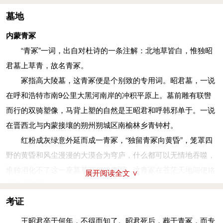
等，但大多数都是后人加上去的，不过这也从侧面说明了这件和
公元前31年，呼韩邪单于去世，留下一子，名伊屠智伢师，
墓地
亲事件的重要性。
后为匈奴右日逐王。时，王昭君以大局为重，忍受极大委屈，按
昭君出塞和亲时望着漫天黄沙，孤雁南飞，不觉幽思自叹，
内蒙青冢
照匈奴“父死，妻其后母”的风俗，嫁给呼韩邪单于的长子复株累
无限感伤，便弹起琵琶，一首《出塞曲》寄托了浓厚的乡愁和一
“青冢”一词，出自对杜诗的一条注解：北地草皆白，惟独昭
单于雕陶莫皋，又生二女，长女名须卜居次，次女名当于居次
丝憧憬，声声催人泪下，而南飞大雁望着惊艳的女子，听着凄婉
君墓上草青，故名青冢。
（“居次”意为公主）。王昭君去世后，厚葬于今呼和浩特市南
的琴声而扑落于平沙之上，遂成“平沙落雁”的千古绝唱。
冢指高大陵墓，这青冢便是个别致的专用词。昭君墓，一说
郊，墓依大青山，傍黄河水；后人称之为“青冢”；到了晋朝，为
“昭君出塞”是汉匈交往上的大事，《汉书.匈奴传》和《后汉
在呼和浩特市南9公里大黑河南岸的冲积平原上。墓前雕有联辔
避晋太祖司马昭的讳，改称明君，史称“明妃”。
书.南匈奴传》都记载了这件事，尤以《后汉书》中的记载绘声绘
而行的双骑塑像，马背上塑的自然是王昭君和呼韩邪单于。一说
色：“昭君字嫱，南郡人也。初，元帝时，以良家子选入掖庭。
在晋西北与内蒙接壤的朔州朔城区南榆林乡青钟村。
时，呼韩邪来朝，帝敕以宫女五人以赐之。昭君入宫数岁，不得
红粉成灰绿意外延而成一青冢，“独留青冢向黄昏”，笼罩四
见御，积悲怨，乃请掖庭令求行。呼韩邪临辞大会，帝召五女以
野的黄昏和风尘漫漫的大漠合为穹庐，什么都可以无情地吞噬，
示之，昭君丰容靓饰，光明汉宫，顾景斐回，竦动左右。帝见大
惟独消化不了这一座墓草茸碧的青冢，这青冢在苍茫天地间便格
展开阅读全文 ∨
惊，意欲留之，然难于失信，遂与匈奴。生二子。及呼韩邪死，
外引人思忖。
阏氏子代立，欲妻之，昭君上书求归，成帝敕令从胡俗，遂复为
塑像底座上是蒙汉两种文字镌刻的“和亲”二字。当年打不过
考证
后单于阏氏焉。”文中昭君自动求行和元帝为昭君的美丽所动“意
匈奴，就从女性群落中选取最美丽的女子作为珍品（美色无价）
王昭君卒于何年，不得而知了。昭君死后，葬于青冢，而专