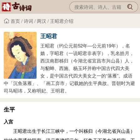
首页
/
诗词
/
两汉
/
王昭君介绍
王昭君
王昭君（约公元前52年—公元前19年），名
嫱，字昭君（一说昭君非表字），乳名皓月，
西汉南郡秭归（今湖北省宜昌市兴山县）人，
与貂蝉、西施、杨玉环并称中国古代四大美
女，是中国古代四大美女之一的“落雁”。成语
中「沉鱼落雁」、「画工弃市」记载她的生平典故。晋朝时为避
司马昭讳，又称明妃、王明君。
生平
入宫
王昭君出生于长江三峡中，一个叫秭归（今湖北省兴山县）