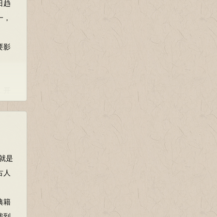
日趋
一，
要影
，开
纯地依
了。
王朝
就是
被文
古人
具体
向边
典籍
”奠定
找到