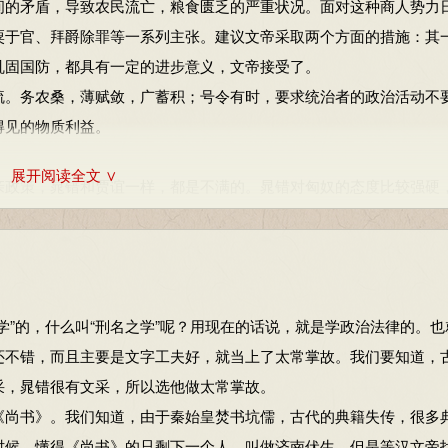
间的矛盾，导致农民流亡，粮食匮乏的严重状况。面对这种商人势力
粟于官、拜爵除罪等一系列主张。建议文帝采取两个方面的措施：其
巩固国防，都具有一定的进步意义，文帝接受了。
。务农桑，薄赋敛，广蓄积；号令有时，要求统治者的政治活动不
得见的物质利益。
展开阅读全文 ∨
政策，晁错和贾谊一样，都是不满的。晁错对匈奴的态度比较强硬
积极备战，提出移民实边的策略。
道《言兵事疏》。提出了以蛮夷攻蛮夷的观点。晁错并不是主张单
相为表里，各用其长技，主张主动地向匈奴出击，被文帝委婉地拒绝
劝农疏》和《募民实塞疏》。在《守边劝农疏》中，晁错分析了秦
”的，什么叫“刑名之学”呢？用现在的话说，就是学政治法律的。也
了徙民实边的主张。晁错的徙民实边的主张，属于一种积极的防御，
还不错，而且主要是文字工夫好，就当上了太常掌故。我们要知道，
《募民实塞疏》中又提出了两条建议：其一，对安置移民生活提出了
采，晁错很有文采，所以选他做太常掌故。
制严格地组织起来。同时，晁错又在《论贵粟疏》中建议，全国百姓
尚书》。我们知道，由于秦始皇焚书坑儒，古代的典籍失传，很多
爵。这些由晁错主张或更定的措施，对汉初的经济发展和“文景之治
时候，懂得《尚书》的只剩下一个人，叫做济南伏生，但是等汉文帝