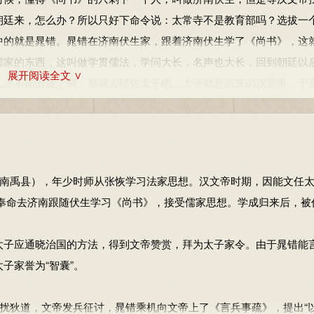
朝廷来，怎么办？所以只好下命令说：太常寺不是教育部吗？选拔一
即付诸实施。这个政策不仅在当时起到防御匈奴的作用，而且开了
中的就是晁错。晁错在济南伏生家，跟着济南伏生学了《尚书》，这
实行军屯，三国时曹操的屯田政策，都是晁错移民实边政策的继承和
儒家的东西，这叫做学贯儒法，学问大长，名声也大长，回到朝廷以
展开阅读全文 ∨
人才不能浪费了啊，那就去辅佐太子吧，太子就是后来的汉景帝，于
来做到太子家令，太子家令是个什么级别呢？算是一个中层干部。
”的思想，赞扬“高皇帝不用同姓为亲”的政策，坚决主张“削藩”，
削之，其反迟，祸大”。
他进了太子府以后，太子嘛，他是储君，就是他等着做皇帝，他平
继承，然而其态度比贾谊更坚决。晁错始终抓住藩国中最强大也最
天跟太子谈学问，谈得太子对他有点崇拜，经常和他坐而论道。太子
是一个政论家，更是一位政治实践家。晁错不仅有削藩的言论，而且
南禹县），年少时师从张恢学习法家思想。汉文帝时期，因能文任
章郡。
，奉命去济南跟随伏生学习《尚书》，接受儒家思想。学成归来后，被
他非常关心国家大事，他虽然在太子府里面做一个家令，或者还只
理封国，由皇帝派去官吏；改革诸侯国的官制，改丞相为相，裁去
，他时常研究国家大事，向汉文帝提出各种各样的建议，他给汉景帝
权的权力就大大加强，而诸侯王的力量就大大地削弱了。晁错虽然牺
子应通晓治国的方法，得到文帝赞赏，拜为太子家令。由于晁错能
是守边，一件事情是劝农，这篇疏文后来被收入《汉书》的时候被分
为汉武帝以“推恩令”进一步解决诸侯王问题，创造了必要的条件。
子家誉为“智囊”。
》，收入《食货志》的后来被命名为《论贵粟疏》。《论贵粟疏》是
有思想的人、有办法的人，还是一个不甘寂寞的人。正因为他是一个
章立论深刻，逻辑严密，说服力强；文风朴素无华， 但质实恳切
扰狄道，文帝发兵征讨，晁错乘机向文帝上了《言兵事疏》，提出“
注定了他会来趟朝政这汪“浑水”，他一定会来管这个国家的事情。