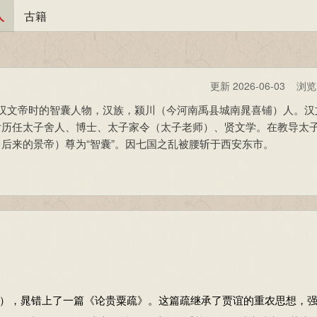
人
古籍
更新 2026-06-03 浏
），是西汉文帝时的智囊人物，汉族，颍川（今河南禹县城南晁喜铺）人。
后历任太子舍人、博士、太子家令（太子老师）、贤文学。在教导太
后来的景帝）尊为“智囊”。因七国之乱被腰斩于西安东市。
），晁错上了一篇《论贵粟疏》。这篇疏继承了贾谊的重农思想，