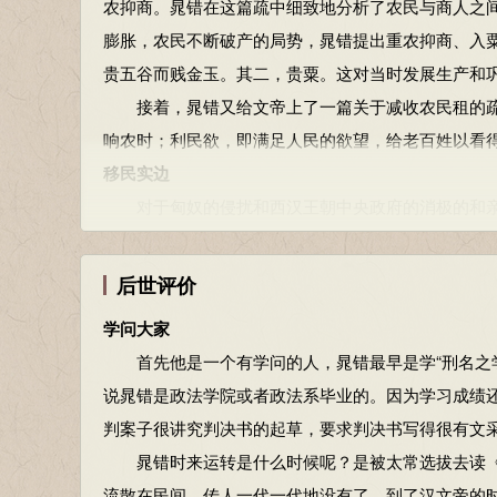
农抑商。晁错在这篇疏中细致地分析了农民与商人之
膨胀，农民不断破产的局势，晁错提出重农抑商、入
贵五谷而贱金玉。其二，贵粟。这对当时发展生产和
接着，晁错又给文帝上了一篇关于减收农民租的疏
响农时；利民欲，即满足人民的欲望，给老百姓以看
移民实边
对于匈奴的侵扰和西汉王朝中央政府的消极的和亲
始主张武力平定， 此议不为文帝所接受后，他仍主张
汉文帝前十一年（前169年），晁错给文帝上了一
后世评价
赖蛮夷，而是企图使之与中国的军队相结合，使两军
学问大家
接着他又向文帝提出了积极防御的策略，即《守边
首先他是一个有学问的人，晁错最早是学“刑名之学
戍边政策的失误，分析了匈奴民族活动的特点。提出
说晁错是政法学院或者政法系毕业的。因为学习成绩
帝所采纳。为了使募民徙边的工作做得更好，晁错在
判案子很讲究判决书的起草，要求判决书写得很有文
的措施。其二，要学习古代的方法，将移民按军事建
晁错时来运转是什么时候呢？是被太常选拔去读《
塞输纳粮食，以换取一定爵位或用以赎罪，这叫纳粟授
流散在民间，传人一代一代地没有了。到了汉文帝的