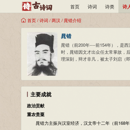
首页
诗词
诗类
诗
首页
/
诗词
/
两汉
/
晁错介绍
晁错
晁错（前200年----前154年
时，晁错因文才出众任太常掌故，
理深刻，辩才非凡，被太子刘启（即
主要成就
政治贡献
重农贵粟
晁错力主振兴汉室经济，汉文帝十二年（前168年