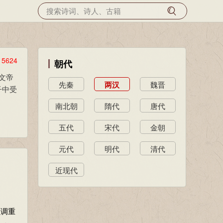
览
5624
朝代
汉文帝
先秦
两汉
魏晋
子中受
南北朝
隋代
唐代
五代
宋代
金朝
元代
明代
清代
近现代
强调重