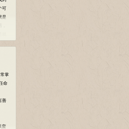
个可
历代
就是
发
后，
是就
认为
时不
危险
的家
参与
太常掌
任命
是做
御史
上了好
牲了
言善
成两
一篇
有学
，被
以蛮