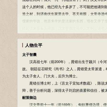
了重要的物质基础。
这个人的时候，他已经九十多岁了，不可能把他请到
对晁错提出的移民实边、寓兵于农的政策，文帝立
造之材，到济南伏生家里去学。苍天有眼，太常寺选
屯田政策的先河，对后世影响很大。汉武帝时赵充国
儒家的学说，他原来学的是法家的东西，现在又学了
展。
说起话来是头头是道。汉文帝说这是个人才啊，这个
坚定削藩
任命晁错做了太子舍人，后来又做了太子门大夫，后
继承子孔子的大一统思想和法家限制、打击“父兄大臣
智慧之人
人物生平
“今削之亦反，不削亦反”，“削之，其反亟，祸小；不
晁错是一个有智慧的人，口才特别好，能言善辩，
晁错的削藩主张是对贾谊众建诸侯而少其力思想的
太子智囊
管事儿，他没什么事儿做，晁错又一肚子学问，就天
的吴国，不断进行揭露，态度坚决。同时，晁错不只
汉高祖七年（前200年），晁错出生于颍川（今河
人也对他有点崇拜，就给他起了个外号叫“智囊”。
了削藩的行动。在晁错的策划下，景帝削吴会稽、豫
故。 朝廷征召研究《尚书》之人，晁错受太常派遣
晁错是一个有学问的人，他也是一个有思想的人，
吴楚七国叛乱平息后，景帝下令诸侯王不得继续治
为太子舍人、门大夫，后升为博士。
一个门大夫等等，官职不大，但是“位卑未敢忘忧国”
大夫等大部官吏，使诸侯王失去了政治权力，中央政
晁错任博士时，上《言太子宜知术数疏》，陈说太
几道疏文，其中最有名的是谈两件事情的：一件事情
自己的生命，却极大地巩固了西汉王朝的中央政权，并
辩，善于分析问题，深得太子刘启的喜爱和信任，被太
部分，一部分收入晁错的本传，一部分收入《食货志
文学成就
献策御边
有名的文章。所以从这个角度讲，晁错，他又是一个
晁错是比贾谊稍后较重要的汉初政论散文家。他的文
汉文帝前十一年（前169年），匈奴屡侵边境，侵
问的、有思想的、有能力的、还不甘寂寞的人，就命中