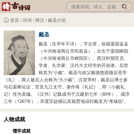
首页
/
诗词
/
两汉
/
戴圣介绍
戴圣
戴圣（生卒年不详），字次君，祖籍梁国甾县
（今河南省商丘市民权县），出生于梁国睢阳
（今河南省商丘市睢阳区）。西汉时期官员、
学者、礼学家、汉代今文经学的开创者。后世
称其为“小戴”。戴圣与叔父戴德曾跟随后苍学
《礼》，两人被后人合称为“大小戴”。汉宣帝时，戴圣以博士参
与石渠阁论议，官至九江太守。著作有《礼记》，即《小戴礼
记》传为圣编。《汉书》记载成书于汉建初七年（80年）。咸淳
三年（1267年），宋度宗赵禥以其籍贯地诏封戴圣为“考城伯”。
人物成就
儒学成就