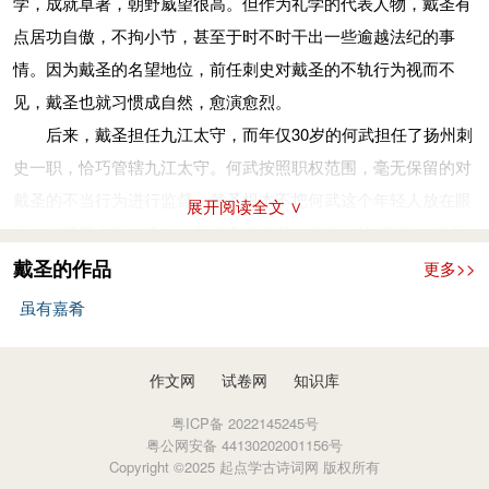
学，成就卓著，朝野威望很高。但作为礼学的代表人物，戴圣有
“五经”中的《礼》。该书在中国儒家思想史上占有重要地位，为
点居功自傲，不拘小节，甚至于时不时干出一些逾越法纪的事
后人研究和发展儒家思想文化提供了重要资料。
情。因为戴圣的名望地位，前任刺史对戴圣的不轨行为视而不
见，戴圣也就习惯成自然，愈演愈烈。
后来，戴圣担任九江太守，而年仅30岁的何武担任了扬州刺
史一职，恰巧管辖九江太守。何武按照职权范围，毫无保留的对
戴圣的不当行为进行监督。戴圣根本不把何武这个年轻人放在眼
展开阅读全文 ∨
里。何武暗中派人将他的罪行查证清楚，然后向他“露章”，就是
故意把罪证透露给他。戴圣知道自己的不端行为被何武掌握，对
戴圣的作品
更多>>
何武更加憎恨。虽然何武没有告发戴圣，但戴圣担心何武检举自
虽有嘉肴
己，就主动辞职，到京城去做博士。到京城后，戴圣对何武仍然
有所忌恨，不失时机地在朝廷散布一些何武的坏话。
作文网
试卷网
知识库
不久，戴圣儿子的宾客勾结绿林大盗抢劫，其子受牵连入
粤ICP备 2022145245号
狱，被官府抓获，羁押在庐江。处理这一起案子的正是何武。真
粤公网安备 44130202001156号
是冤家路窄，戴圣以为自己毁谤了何武定会遭到报复，儿子肯定
Copyright ©2025 起点学古诗词网 版权所有