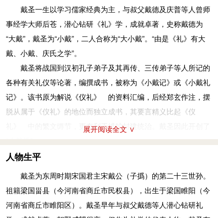
戴圣一生以学习儒家经典为主，与叔父戴德及庆普等人曾师
事经学大师后苍，潜心钻研《礼》学，成就卓著，史称戴德为
“大戴”，戴圣为“小戴”，二人合称为“大小戴”。“由是《礼》有大
戴、小戴、庆氏之学”。
戴圣将战国到汉初孔子弟子及其再传、三传弟子等人所记的
各种有关礼仪等论著，编撰成书，被称为《小戴记》或《小戴礼
记》。该书原为解说《仪礼》 的资料汇编，后经郑玄作注，摆
脱从属于《仪礼》的地位而独立成书，其要言精义比起《仪
礼》 中的繁文缛节，更有利于维护封建统治。戴圣因此开创了
展开阅读全文 ∨
“小戴学”。
学术影响
人物生平
戴圣精心讲授“礼学”，授徒颇多，曾传其学于梁人桥仁、杨
戴圣为东周时期宋国君主宋戴公（子撝）的第二十三世孙。
荣等，于是，今文礼学“小戴学”又有了“桥、杨氏之学。小戴对于
祖籍梁国甾县（今河南省商丘市民权县），出生于梁国睢阳（今
传播和发展《礼》学有一定贡献，《小戴礼记》被列为儒家经
河南省商丘市睢阳区）。戴圣早年与叔父戴德等人潜心钻研礼
典，“三礼”之一，唐时被称为“大经”，明时已取代《仪礼》成为