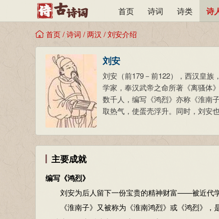
首页
诗词
诗类
诗
首页
/
诗词
/
两汉
/
刘安介绍
刘安
刘安（前179－前122），西汉
学家，奉汉武帝之命所著《离骚体
数千人，编写《鸿烈》亦称《淮南
取热气，使蛋壳浮升。同时，刘安
主要成就
编写《鸿烈》
刘安为后人留下一份宝贵的精神财富——被近代学者
《淮南子》又被称为《淮南鸿烈》或《鸿烈》，是刘