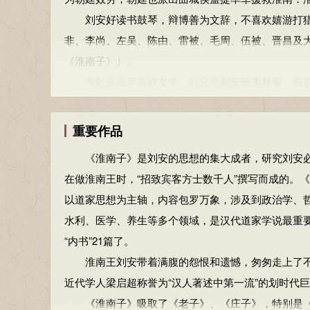
刘安好读书鼓琴，辩博善为文辞，不喜欢嬉游打猎
非、李尚、左吴、陈由、雷被、毛周、伍被、晋昌及
《淮南子》）。
当时汉武帝喜好文学，对父辈刘安较为尊重。每次
往往为汉武帝喜爱而秘藏。曾受命写《离骚传》，早
说政治及方技赋颂，直到黄昏才罢休。
重要作品
心怀异志
《淮南子》是刘安的思想的集大成者，研究刘安必
建元二年（前139年），刘安入京朝见汉武帝。当
在做淮南王时，“招致宾客方士数千人”撰写而成的。《淮
“现今陛下没有太子，大王是高皇帝的亲孙，施行仁义
以道家思想为主轴，内容包罗万象，涉及到政治学、
刘安大喜，厚赠田蚡金银钱财物品。刘安暗中结交宾
水利、医学、养生等多个领域，是汉代道家学说最重
建元六年（前135年），汉武帝发兵讨伐闽越，刘
“内书”21篇了。
兵。这一年，彗星出现，刘安感到怪异。有人劝说刘
淮南王刘安带着满腹的怨恨和遗憾，匆匆走上了不
彗星长至满天，天下兵战应当大兴。”刘安心想汉武
近代学人梁启超称誉为“汉人著述中第一流”的划时代
器和攻战器械，积聚黄金钱财贿赠郡守、诸侯王、说
《淮南子》吸取了《老子》、《庄子》，特别是《
邪说，阿谀逢迎淮刘安。刘安心中十分欢喜，赏他们