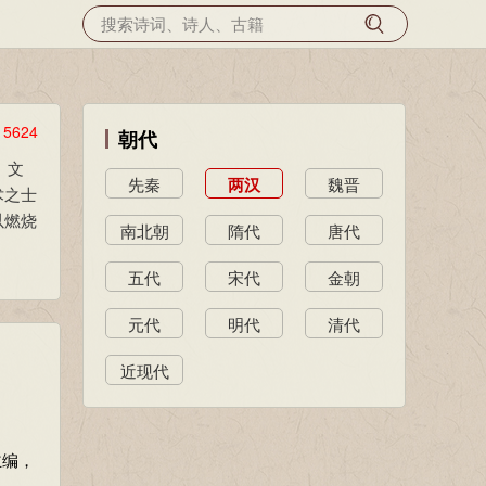
览
5624
朝代
、文
先秦
两汉
魏晋
术之士
以燃烧
南北朝
隋代
唐代
五代
宋代
金朝
元代
明代
清代
近现代
主编，