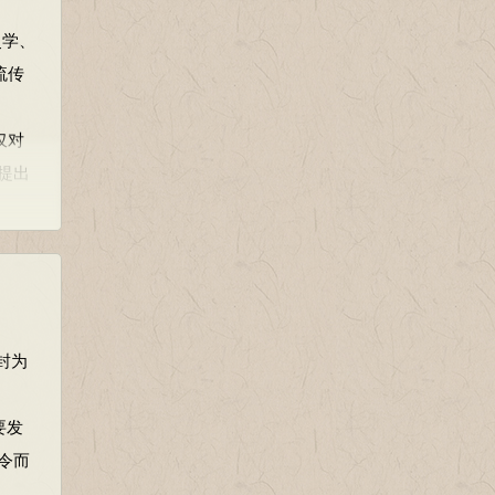
史学、
流传
仅对
，提出
中也
封为
要发
令而