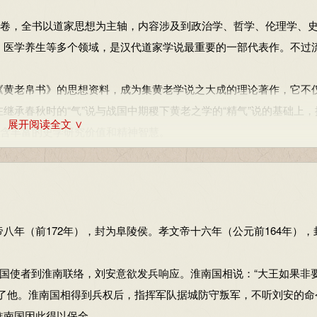
书”8卷，全书以道家思想为主轴，内容涉及到政治学、哲学、伦理学、
、医学养生等多个领域，是汉代道家学说最重要的一部代表作。不过
黄老帛书》的思想资料，成为集黄老学说之大成的理论著作，它不
又在继承春秋时的“气”说与战国中期稷下黄老之学的“精气”说的基础上
展开阅读全文 ∨
蕴含丰富的史学研究价值和精神智慧。
鸡蛋去汁，以艾燃烧取热气，使蛋壳浮升。
原》中提到前汉书刘安做豆腐的记载。明朝李时珍在《本草纲目》
（前172年），封为阜陵侯。孝文帝十六年（公元前164年），
国使者到淮南联络，刘安意欲发兵响应。淮南国相说：“大王如果非
给了他。淮南国相得到兵权后，指挥军队据城防守叛军，不听刘安的命
淮南国因此得以保全。