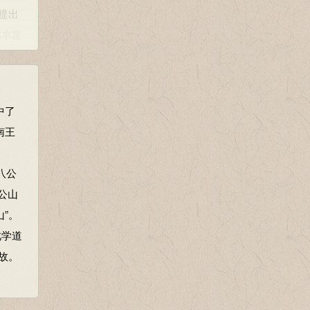
，提出
和丰富
世子，
装不
法，
她。
田地
中了
南王
一让再
八公
淮南
公山
”。
南郡要
此学道
刘
故。
向淮南
求将