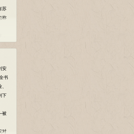
有苏
也称
作，
，谈
刘安
安说：
，全书
呢！”
业、
剩下
却在谋
现在
—被
治兵
诞的
仅对