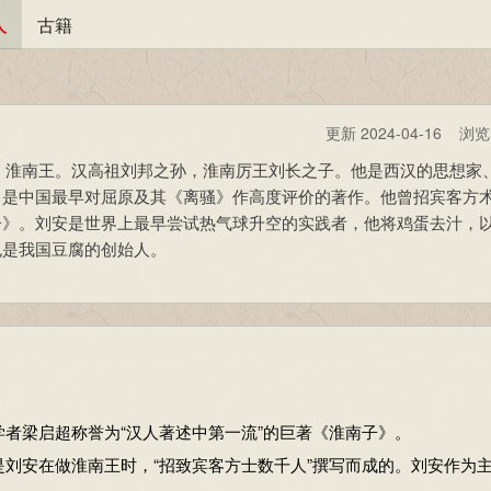
人
古籍
更新 2024-04-16 浏
皇族，淮南王。汉高祖刘邦之孙，淮南厉王刘长之子。他是西汉的思想家
》是中国最早对屈原及其《离骚》作高度评价的著作。他曾招宾客方
子》。刘安是世界上最早尝试热气球升空的实践者，他将鸡蛋去汁，
也是我国豆腐的创始人。
梁启超称誉为“汉人著述中第一流”的巨著《淮南子》。
安在做淮南王时，“招致宾客方士数千人”撰写而成的。刘安作为