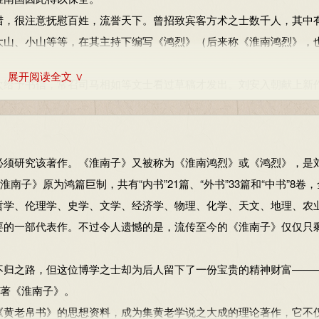
，很注意抚慰百姓，流誉天下。曾招致宾客方术之士数千人，其中
大山、小山等等，在其主持下编写《鸿烈》（后来称《淮南鸿烈》，
展开阅读全文 ∨
给予书信，常召司马相如等文士看过草稿才发出。刘安入朝献上新
上受诏，日食时就献上。又献《颂德》及《长安都国颂》。每次宴见
须研究该著作。《淮南子》又被称为《淮南鸿烈》或《鸿烈》，是
时身任太尉的田蚡，因与刘安原有交情，亲自到霸上迎接。还对刘
南子》原为鸿篇巨制，共有“内书”21篇、“外书”33篇和“中书”8卷
，天下无人不知。假如有一天宫车晏驾皇上过世，不是您又该谁继位
哲学、伦理学、史学、文学、经济学、物理、化学、天文、地理、农
客，安抚百姓，谋划叛逆之事。
要的一部代表作。不过令人遗憾的是，流传至今的《淮南子》仅仅只
安上书劝谏，说用兵有害无益，得到汉武帝的称赞。可是，他自己
安道：“先前吴国起兵时，彗星出现仅长数尺，而兵战仍然血流千里。
归之路，但这位博学之士却为后人留下了一份宝贵的精神财富——
帝没有太子，若天下发生变故，诸侯王将一齐争夺皇位，便更加加紧整
巨著《淮南子》。
客和有奇才的人。各位能言巧辩的人为刘安出谋划策，都胡乱编造荒
黄老帛书》的思想资料，成为集黄老学说之大成的理论著作，它不
很多钱财，而谋反之心更甚。