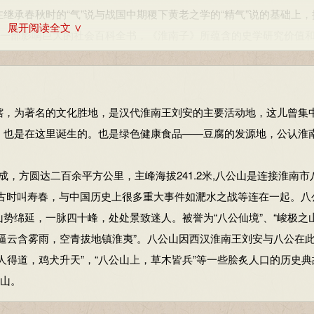
又在继承春秋时的“气”说与战国中期稷下黄老之学的“精气”说的基础上
情，结交汉武帝亲近的人。
展开阅读全文 ∨
期一部影响巨大的社会百科全书，《淮南子》所蕴含的史学研究价值
，恩准他不必入京朝见。刘安与王后荼所生一子名刘迁，封淮南王
的器具，害怕太子妃知道后向朝中泄露机密，就和刘迁策划，让他假
刘安做豆腐的记载。明朝李时珍在《本草纲目》中也说："豆腐之
刘迁，把他关起来，让他和太子妃同居一室三月，而刘迁始终不亲近
安的骑马雕像，每年九月有豆腐节。
家。王后荼、太子刘迁和女儿刘陵受刘安宠爱，专擅国权，侵夺百姓
，为著名的文化胜地，是汉代淮南王刘安的主要活动地，这儿曾集
淮南子」这本书。
》也是在这里诞生的。也是绿色健康食品——豆腐的发源地，公认淮
高超，无人可比。听说郎中雷被剑艺精湛，便召他前来较量。雷被
，方圆达二百余平方公里，主峰海拔241.2米,八公山是连接淮南市
雷被的坏话，雷被害怕，表示愿意去奋击匈奴，实际上是想借此离开
县古时叫寿春，与中国历史上很多重大事件如淝水之战等连在一起。八
。
势绵延，一脉四十峰，处处景致迷人。被誉为“八公仙境”、“峻极之山
向汉武帝上书表白。汉武帝将他的告章交给廷尉和河南郡查究。河
逼云含雾雨，空青拔地镇淮夷”。八公山因西汉淮南王刘安与八公在
兵对抗，犹豫未决，十多天没有定下来。适值汉武帝有诏就淮南审讯
人得道，鸡犬升天”，“八公山上，草木皆兵”等一些脍炙人口的历史典
刘安之意而不及时逮送刘迁非常生气，劾他犯了“不敬”之罪。刘安
名山。
帝将此事交给廷尉查究。追查到刘安，刘安派人到朝廷侦探，公卿要