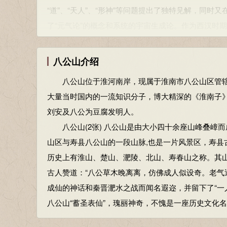
“道”、“天人”、“形神”等问题提出了独特见解，同时
刘安有个女儿名刘陵。刘安让她在长安刺探朝中内
了“元气论”的概念和系统的宇宙生成论。作为西汉时
元朔三年（前126年），汉武帝赏赐刘安几案手杖
的精神智慧，仍有待我们后人去进一步挖掘。
娶王皇太后外孙修成君之女为妃。刘安策划制造谋反
另外很有趣的是，明朝罗颀在《物原》中提到前汉书
八公山介绍
爱妃子，三个月不和她同席共寝。于是刘安佯装恼怒
始于前汉淮南王刘安。在淮南市火车站广场前还有刘
太子妃请求离去，刘安便上奏朝廷致歉，把她送回娘
八公山位于淮河南岸，现属于淮南市八公山区管辖
注：语文课本七年级下册课文（塞翁失马）出自「
房宅，任意加罪拘捕无辜之人。
大量当时国内的一流知识分子，博大精深的《淮南子
密谋败露
刘安及八公为豆腐发明人。
元朔五年（前124年），刘迁学用剑，自以为剑术
八公山(2张) 八公山是由大小四十余座山峰叠嶂而成
让，后来剑误中刘迁。刘迁发怒，从此在刘安面前说
山区与寿县八公山的一段山脉,也是一片风景区，寿
王国而到长安去。刘安听信儿子之言，罢了雷被的官
历史上有淮山、楚山、淝陵、北山、寿春山之称。其山
元朔五年（公元前124年），雷被私自跑到长安，
古人赞道：“八公草木晚离离，仿佛成人似设奇。老气
逮捕刘迁，刘安与王后荼想不让刘迁去受审，打算发
成仙的神话和秦晋淝水之战而闻名遐迩，并留下了“一
迁，不必逮往河南郡了。这时，淮南相对寿春县丞顺从
八公山“蓄圣表仙”，瑰丽神奇，不愧是一座历史文化
相说情，淮南相不听。刘安派人上书告淮南相，汉武