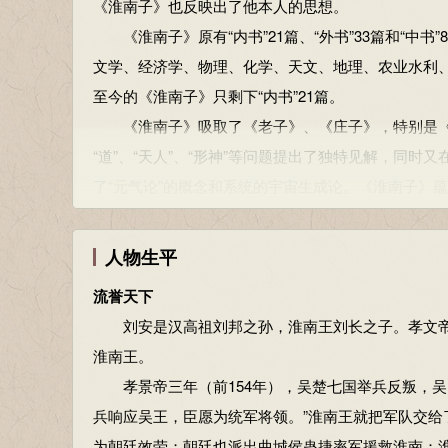
《淮南子》也反映出了他本人的思想。
《淮南子》原有“内书”21篇、“外书”33篇和“中
文学、经济学、物理、化学、天文、地理、农业水利
至今的《淮南子》只剩下“内书”21篇。
《淮南子》吸取了《老子》、《庄子》，特别是《
“道”、“天人”、“形神”等问题提出了独特见解，同时
了“元气论”的概念和系统的宇宙生成论。《淮南子》
热气球升空
刘安是世界上最早尝试热气球升空的实践者，他将
人物生平
发明豆腐
流誉天下
刘安是中国豆腐和豆浆的创始人。明朝罗颀在《物
刘安是汉高祖刘邦之孙，淮南王刘长之子。孝文帝八年
说：“豆腐之法，始于前汉淮南王刘安。”
淮南王。
孝景帝三年（前154年），吴楚七国举兵反叛，吴
兵响应吴王，臣愿为统军将领。”淮南王就把军队交
为朝廷效劳；朝廷也派出曲城侯蛊捷率军援救淮南：