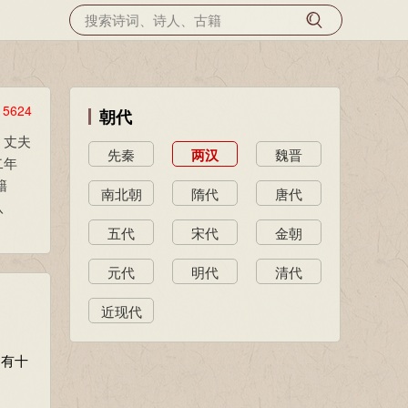
览
5624
朝代
，丈夫
先秦
两汉
魏晋
二年
籍
南北朝
隋代
唐代
八
五代
宋代
金朝
元代
明代
清代
近现代
了有十