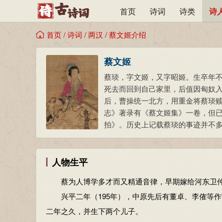
首页
诗词
诗类
诗
首页
/
诗词
/
两汉
/
蔡文姬介绍
蔡文姬
蔡琰，字文姬，又字昭姬。生卒年
死去而回到自己家里，后值因匈奴
后，曹操统一北方，用重金将蔡琰赎
志》著录有《蔡文姬集》一卷，但
拍》。历史上记载蔡琰的事迹并不多
人物生平
蔡为人博学多才而又精通音律，早期嫁给河东卫仲
兴平二年（195年），中原先后有董卓、李傕等作
二年之久，并生下两个儿子。