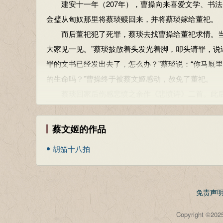
建安十一年（207年），曹操向来喜爱文学、书法
金璧从匈奴那里将蔡琰赎回来，并将蔡琰嫁给董祀。
而后董祀犯了死罪，蔡琰去找曹操给董祀求情。当时
大家见一见。”蔡琰披散着头发光着脚，叩头请罪，说
罪的文书已经发出去了，怎么办？”蔡琰说：“你马厩
的生命吗？”曹操终于被蔡文姬感动，赦免了董祀。
蔡琰回家后伤感悲愤之余作《悲愤诗》二首。此后
参考资料：
1、《后汉书·列女传》
蔡文姬的作品
胡笳十八拍
免责声
Copyright 