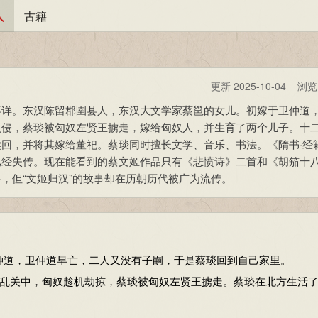
人
古籍
更新 2025-10-04 浏
不详。东汉陈留郡圉县人，东汉大文学家蔡邕的女儿。初嫁于卫仲道
入侵，蔡琰被匈奴左贤王掳走，嫁给匈奴人，并生育了两个儿子。十
回，并将其嫁给董祀。蔡琰同时擅长文学、音乐、书法。《隋书·经
已经失传。现在能看到的蔡文姬作品只有《悲愤诗》二首和《胡笳十
，但“文姬归汉”的故事却在历朝历代被广为流传。
道，卫仲道早亡，二人又没有子嗣，于是蔡琰回到自己家里。
乱关中，匈奴趁机劫掠，蔡琰被匈奴左贤王掳走。蔡琰在北方生活