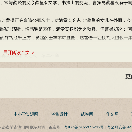
，常与蔡琰的父亲蔡邕有文学、书法上的交流。曹操见蔡邕没有子
曹操正在宴请公卿名士，对满堂宾客说：“蔡邕的女儿在外面，今
话条理清晰，情感酸楚哀痛，满堂宾客都为之动容。但曹操却说：“
里的好马成千上万，勇猛的士卒不可胜数，还吝惜一匹快马来拯救一
展开阅读全文 ∨
再无蔡琰相关记载，卒年不详。
更
明
中小学资源网
鸿集设计
试卷网
作文网
©2025 起点学古诗词网 版权所有 | 备案号：
粤ICP备 2022145245号
|
粤公网安备 441