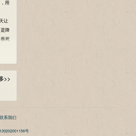
嗣，用
天让
可是降
条垂死
多>>
联系我们
30202001156号