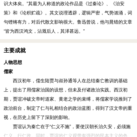
识大体矣。”其最为人称道的政论作品是《过秦论》、《治安
情。时周勃被捕系狱，贾谊上疏《阶级》，建议文帝以礼对待大
策》和《论积贮疏》。其文说理透辟，逻辑严密，气势汹涌，词
臣。
句铿锵有力，对后代散文影响很大。鲁迅曾说，他与晁错的文章
文帝时，把蜀郡的严道铜山赐给邓通，又允许吴王刘濞开豫
“皆为西汉鸿文，沾溉后人，其泽甚远。”
章铜山铸钱，因此，“邓氏钱”和吴钱遍布天下。汉文帝五年（前
175年），贾谊在长沙又向文帝上《谏铸钱疏》，指出私人铸钱
主要成就
导致币制混乱，于国于民都很不利，建议文帝下令禁止。
贾谊做长沙王太傅的第三年，有一只鵩鸟（猫头鹰）飞入房
人物思想
间，停在座位的旁边。猫头鹰像鹃，旧时视为不吉祥之鸟。贾谊
儒家
因被贬居长沙，长沙低洼潮湿，常自哀伤，以为寿命不长，如今
西汉初年，儒生陆贾与叔孙通等人在总结秦亡教训的基础
鵩鸟进宅，更使他伤感不已，于是作《鵩鸟赋》抒发忧愤不平的
上，提出了用儒家治国的设想，但未及付诸政治实践。西汉初
情绪，并以老庄的齐生死、等祸福的思想以自我解脱。
期，贾谊冲破文帝时道家、黄老之学的束缚，将儒家学说推到了
再入宫廷
政治前台，制定了仁与礼相结合的政治蓝图，得到了汉文帝的重
谪居长沙三年后，汉文帝想念贾谊，征召入京，于未央宫祭
视，在历史上留下了深刻的影响。
神的宣室接见贾谊。文帝因对鬼神之事有所感触，就向贾谊询问
贾谊认为秦亡在于“仁义不施”，要使汉朝长治久安，必须施
鬼神的原本。贾谊详细讲述其中的道理，一直谈到深夜，汉文帝
仁义、行仁政。同时，贾谊的仁义观带有强烈的民本主义的色