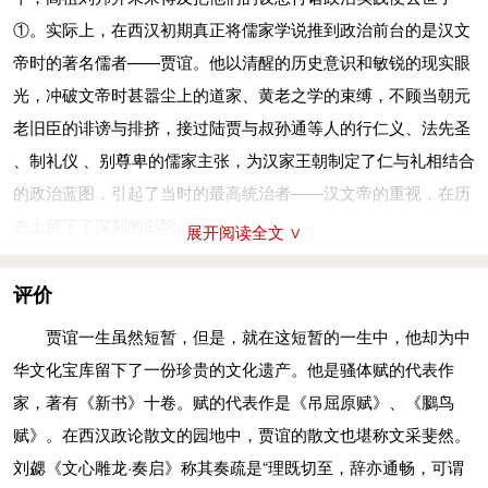
度、兴礼乐”，以进一步代替秦制。由于当时文帝刚即位，认为
①。实际上，在西汉初期真正将儒家学说推到政治前台的是汉文
条件还不成熟，因此没有采纳贾谊的建议。
帝时的著名儒者——贾谊。他以清醒的历史意识和敏锐的现实眼
文帝二年（前178年），针对当时“背本趋末”（弃农经商）、
光，冲破文帝时甚嚣尘上的道家、黄老之学的束缚，不顾当朝元
“淫侈之风，日日以长”的现象，贾谊上《论积贮疏》，提出重农
老旧臣的诽谤与排挤，接过陆贾与叔孙通等人的行仁义、法先圣
抑商的经济政策，主张发展农业生产，加强粮食贮备，预防饥
、制礼仪 、别尊卑的儒家主张，为汉家王朝制定了仁与礼相结合
荒。汉文帝采纳了他的建议，下令鼓励农业生产。政治上，贾谊
的政治蓝图，引起了当时的最高统治者——汉文帝的重视，在历
提出遣送列侯离开京城到自己封地的措施。
史上留下了深刻的影响。
展开阅读全文 ∨
鉴于贾谊的突出才能和优异表现，文帝想提拔贾谊担任公卿
之职。绛侯周勃、灌婴、东阳侯、冯敬等人都嫉妒贾谊，进言诽
评价
谤贾谊“年少初学，专欲擅权，纷乱诸事”。汉文帝亦逐渐疏远贾
贾谊一生虽然短暂，但是，就在这短暂的一生中，他却为中
谊，不再采纳他的意见。
华文化宝库留下了一份珍贵的文化遗产。他是骚体赋的代表作
谪居长沙
家，著有《新书》十卷。赋的代表作是《吊屈原赋》、《鵩鸟
文帝四年（前176年），贾谊被外放为长沙王太傅。长沙地
赋》。在西汉政论散文的园地中，贾谊的散文也堪称文采斐然。
处南方，离京师长安有数千里之遥。贾谊因贬离京，长途跋涉，
刘勰《文心雕龙·奏启》称其奏疏是“理既切至，辞亦通畅，可谓
途经湘江时，写下《吊屈原赋》凭吊屈原，并发抒自己的怨愤之