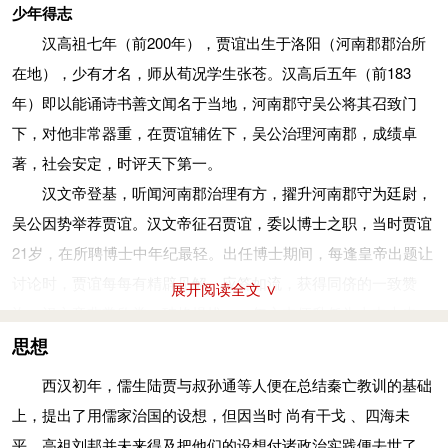
少年得志
汉高祖七年（前200年），贾谊出生于洛阳（河南郡郡治所
在地），少有才名，师从荀况学生张苍。汉高后五年（前183
年）即以能诵诗书善文闻名于当地，河南郡守吴公将其召致门
下，对他非常器重，在贾谊辅佐下，吴公治理河南郡，成绩卓
著，社会安定，时评天下第一。
汉文帝登基，听闻河南郡治理有方，擢升河南郡守为廷尉，
吴公因势举荐贾谊。汉文帝征召贾谊，委以博士之职，当时贾谊
21岁，在所聘博士中年纪最轻。出任博士期间，每逢皇帝出题让
讨论时，贾谊每每有精辟见解，应答如流，获得同侪的一致赞
展开阅读全文 ∨
许，汉文帝非常欣赏，破格提拔，一年之内便升任为太中大夫。
针砭时弊
思想
贾谊初任太中大夫，就开始为汉文帝出策。汉文帝元年，贾
西汉初年，儒生陆贾与叔孙通等人便在总结秦亡教训的基础
谊提议进行礼制改革，上《论定制度兴礼乐疏》，以儒学与五行
上，提出了用儒家治国的设想，但因当时 尚有干戈 、四海未
学说设计了一整套汉代礼仪制度，主张“改正朔、易服色、制法
平，高祖刘邦并未来得及把他们的设想付诸政治实践便去世了