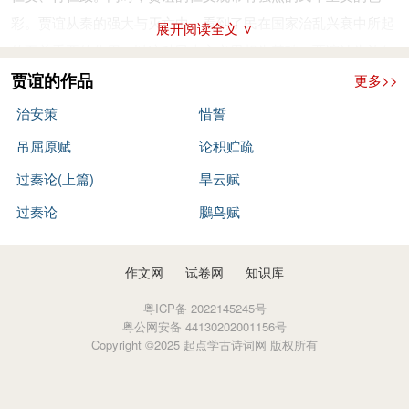
听得不觉移坐到席的前端。谈论完了，汉文帝说：“我很久没看
彩。贾谊从秦的强大与灭亡中，看到了民在国家治乱兴衰中所起
展开阅读全文 ∨
到贾生了，自以为超过他了，今天看来，还比不上他啊。”
的至关重要的作用。以这种民本主义思想为基础，贾谊认为施仁
贾谊这次回到长安，朝廷人事已有很大变化，灌婴已死，周
义、行仁政，其主要内容就是爱民，“故夫民者，弗爱则弗附”，
贾谊的作品
更多>>
勃遭冤狱被赦后，回到绛县封地，不再过问朝事。但文帝还是没
只有与民以福，与民以财，才能得到人民的拥护。以爱民为主要
治安策
惜誓
有对贾谊委以重任，只是任命他为梁怀王太傅，任职所在地更近
内容的施仁义、行仁政的思想是贾谊政治思想的基本内容。
吊屈原赋
论积贮疏
朝廷，而且梁怀王刘揖是文帝的小儿子，很受宠爱，也算是对他
在研究历史的同时，贾谊对汉朝的社会现实也进行仔细考
过秦论(上篇)
旱云赋
的一种重视。
察。贾谊认为，当时的情况是，在表面平静的景象之后已隐藏着
政论天下
过秦论
鵩鸟赋
种种矛盾和行将到来的社会危机：农民暴乱已时或出现；诸侯王
贾谊任梁怀王太傅，虽在梁国封地，但仍体察政事，居安思
僭上越等、割据反叛，已构成了对中央政权的严重威胁；整个社
危。这一时期，匈奴强盛，常侵犯汉朝边疆；汉朝刚刚建立，法
会以侈靡相竞、以出伦逾等相骄，社会风气每况愈下。因此，在
作文网
试卷网
知识库
规制度粗疏而不严明；诸侯王超越本身的权力范围，占据的土地
贾谊看来，面对这样一种上无制度，弃礼义，捐廉丑的社会现
粤ICP备 2022145245号
超过古代制度的规定，淮南王、济北王都因为谋反而被诛灭。贾
实，不能遵奉黄老之术，必须改正朔，易服色，定官名，兴礼
粤公网安备 44130202001156号
谊因此多次上疏陈述政事（《治安策》），大体上围绕匈奴侵
Copyright ©2025 起点学古诗词网 版权所有
乐，因此，叔孙通等人倡导的制礼仪、明尊卑、以礼治国的主
边、制度疏阔、诸侯王悟凝等三个问题而展开论述。
张，也成了贾谊政治思想的重要内容。通过仁与礼，贾谊为汉朝
文帝前元七年（前173年），淮南王刘长阴谋叛乱，文帝把
提出了一个仁以爱民、礼以尊君的忠君爱民的儒家式的政治统治