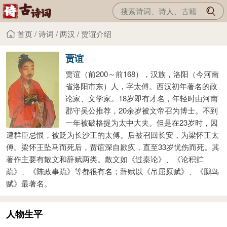
首页
/
诗词
/
两汉
/
贾谊介绍
贾谊
贾谊（前200～前168），汉族，洛阳（今河南
省洛阳市东）人，字太傅。西汉初年著名的政
论家、文学家。18岁即有才名，年轻时由河南
郡守吴公推荐，20余岁被文帝召为博士。不到
一年被破格提为太中大夫。但是在23岁时，因
遭群臣忌恨，被贬为长沙王的太傅。后被召回长安，为梁怀王太
傅。梁怀王坠马而死后，贾谊深自歉疚，直至33岁忧伤而死。其
著作主要有散文和辞赋两类。散文如《过秦论》、《论积贮
疏》、《陈政事疏》等都很有名；辞赋以《吊屈原赋》、《鵩鸟
赋》最著名。
人物生平