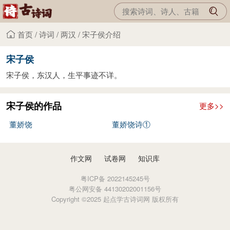
首页
/
诗词
/
两汉
/
宋子侯介绍
宋子侯
宋子侯，东汉人，生平事迹不详。
宋子侯的作品
更多>>
董娇饶
董娇饶诗①
作文网
试卷网
知识库
粤ICP备 2022145245号
粤公网安备 44130202001156号
Copyright ©2025 起点学古诗词网 版权所有