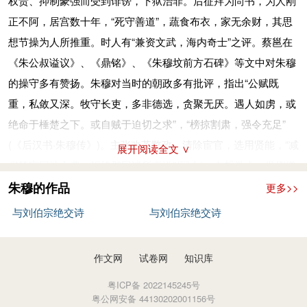
权贵、抑制豪强而受到诽谤，下狱治罪。后征拜为尚书，为人刚
正不阿，居宫数十年，“死守善道”，蔬食布衣，家无余财，其思
想节操为人所推重。时人有“兼资文武，海内奇士”之评。蔡邕在
《朱公叔谥议》、《鼎铭》、《朱穆坟前方石碑》等文中对朱穆
的操守多有赞扬。朱穆对当时的朝政多有批评，指出“公赋既
重，私敛又深。牧守长吏，多非德选，贪聚无厌。遇人如虏，或
绝命于棰楚之下。或自贼于迫切之求”，“榜掠割肃，强令充足”
(《后汉书·朱穆传》)。主张改革弊政，清除宦官，选用贤能，“减
展开阅读全文 ∨
省第宅园池之费，拒绝郡国诸所奉送”(同上)。在哲学上，发挥道
家重道返朴的观点。否定儒家的礼义而以道与理作为行为的准
朱穆的作品
更多>>
则。他说：“夫道者，以天下为一，在彼犹在己也，故行违于道
与刘伯宗绝交诗
与刘伯宗绝交诗
则愧生于心，非畏义也；事违于理则负结于意，非惮礼也，故率
性而行谓之道，得其天性谓之德，德性失然后贵仁义。是以仁义
作文网
试卷网
知识库
起而道德迁，礼法兴而淳朴散，故道德以仁义为薄，淳朴以礼法
粤ICP备 2022145245号
为贼也”(同上)。重申老子的“大丈夫处其厚不处其薄，居其实不
粤公网安备 44130202001156号