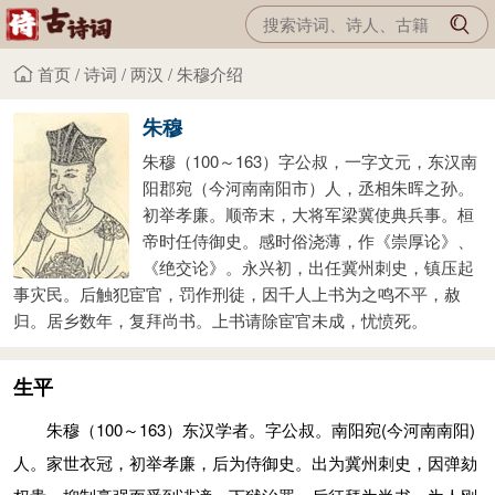
首页
/
诗词
/
两汉
/
朱穆介绍
朱穆
朱穆（100～163）字公叔，一字文元，东汉南
阳郡宛（今河南南阳市）人，丞相朱晖之孙。
初举孝廉。顺帝末，大将军梁冀使典兵事。桓
帝时任侍御史。感时俗浇薄，作《崇厚论》、
《绝交论》。永兴初，出任冀州刺史，镇压起
事灾民。后触犯宦官，罚作刑徒，因千人上书为之鸣不平，赦
归。居乡数年，复拜尚书。上书请除宦官未成，忧愤死。
生平
朱穆（100～163）东汉学者。字公叔。南阳宛(今河南南阳)
人。家世衣冠，初举孝廉，后为侍御史。出为冀州刺史，因弹劾