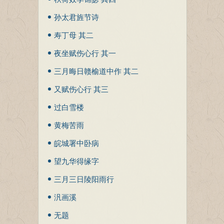
孙太君旌节诗
寿丁母 其二
夜坐赋伤心行 其一
三月晦日赣榆道中作 其二
又赋伤心行 其三
过白雪楼
黄梅苦雨
皖城署中卧病
望九华得缘字
三月三日陵阳雨行
汎画溪
无题