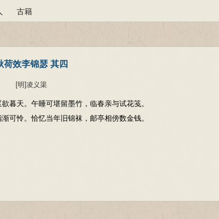
人
古籍
秋荷效李锦瑟 其四
[明]
凌义渠
沤欲暮天。午睡可堪留墨竹，临春亲与试花笺。
脂渐可怜。恰忆当年旧锦袜，邮亭相傍数金钱。