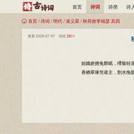
首页
诗词
诗类
诗
首页
/
诗词
/
明代
/
凌义渠
/
秋荷效李锦瑟 其四
更新 2026-07-07 浏览
2811
姮娥娇拥兔辉眠，殢脸轻
香栖翠琢凭谁主，割水拖