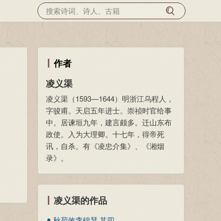
作者
凌义渠
凌义渠（1593—1644）明浙江乌程人，
字骏甫。天启五年进士。崇祯时官给事
中。居谏垣九年，建言颇多。迁山东布
政使。入为大理卿。十七年，得帝死
讯，自杀。有《凌忠介集》、《湘烟
录》。
凌义渠的作品
秋荷效李锦瑟 其四