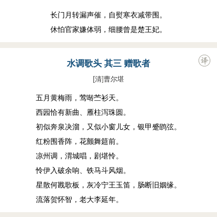
长门月转漏声催，自熨寒衣减带围。
休怕官家嫌体弱，细腰曾是楚王妃。
水调歌头 其三 赠歌者
[清
]
曹尔堪
五月黄梅雨，莺啭苎衫天。
西园恰有新曲、雁柱泻珠圆。
初似奔泉决溜，又似小窗儿女，银甲蹙鹍弦。
红粉围香阵，花颤舞筵前。
凉州调，渭城唱，剧堪怜。
怜伊入破余响、铁马斗风烟。
星散何戡歌板，灰冷宁王玉笛，肠断旧姻缘。
流落贺怀智，老大李延年。