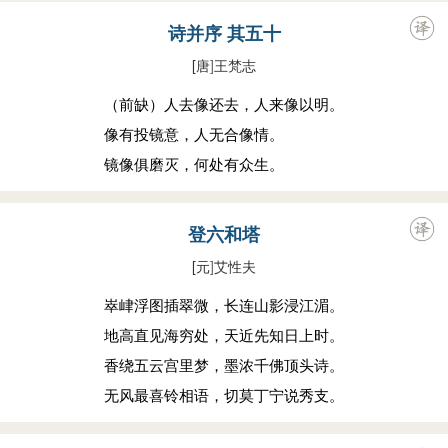
诗并序 其五十
[唐
]
王梵志
（前缺）人去像还去，人来像以明。
像有投镜意，人无合像情。
镜像俱磨灭，何处有众生。
登六和塔
[元
]
艾性夫
崒峍浮图插翠微，长连山影浸江湄。
地高直见海穷处，天近先知日上时。
香绕五云宫里梦，墨浓千佛顶头诗。
无风最喜铃相语，切莫丁宁说秀支。