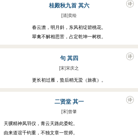
桂殿秋九首 其六
[清
]
奕绘
春云澹，明月斜，东风初绽碧桃花。
翠禽不解相思苦，占定乾坤一树杈。
句 其四
[宋
]
宋庆之
更长初过雁，蛰后稍无蛩（旅夜）。
二贤堂 其一
[宋
]
曾肇
天骥精神凤羽仪，青云天路此委蛇。
由来道谊千钧重，不独文章一世师。