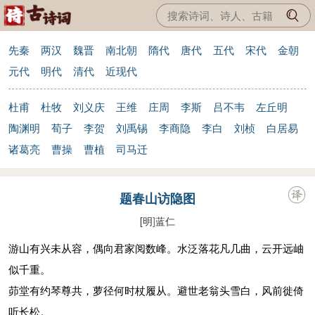
先秦
两汉
魏晋
南北朝
隋代
唐代
五代
宋代
金朝
元代
明代
清代
近现代
杜甫
杜牧
刘义庆
王维
庄周
李斯
吕不韦
左丘明
陶渊明
荀子
李贺
刘禹锡
李商隐
李白
刘桢
白居易
诸葛亮
曹操
曹植
司马迁
题春山访隐图
[明
]
蓝仁
游山有兴未从容，偶向君家阅数峰。水泛落花凡几曲，云开远岫
似千重。
茆堂有约琴尊共，萝径何时杖履从。避世老翁头雪白，风前徙倚
听长松。