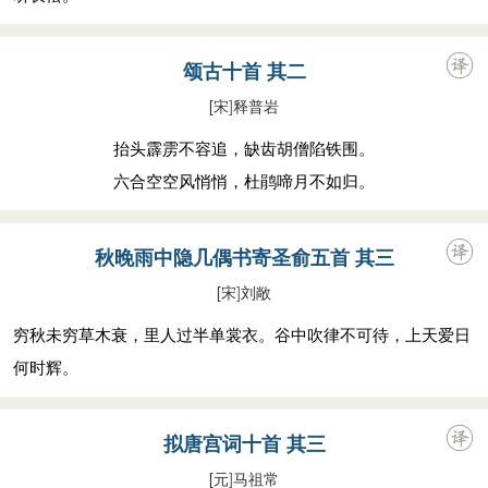
颂古十首 其二
[宋
]
释普岩
抬头霹雳不容追，缺齿胡僧陷铁围。
六合空空风悄悄，杜鹃啼月不如归。
秋晚雨中隐几偶书寄圣俞五首 其三
[宋
]
刘敞
穷秋未穷草木衰，里人过半单裳衣。谷中吹律不可待，上天爱日
何时辉。
拟唐宫词十首 其三
[元
]
马祖常