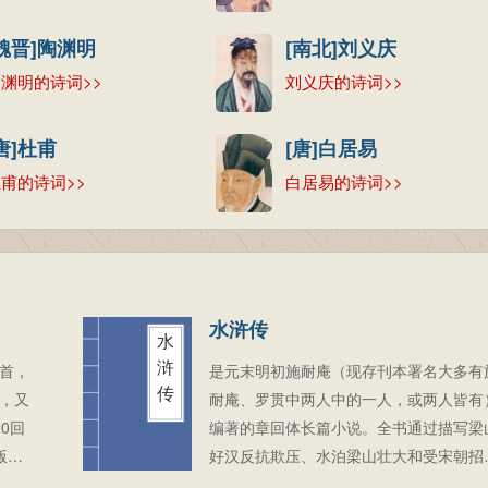
[魏晋]陶渊明
[南北]刘义庆
渊明的诗词>>
刘义庆的诗词>>
唐]杜甫
[唐]白居易
甫的诗词>>
白居易的诗词>>
水浒传
水
浒
首，
是元末明初施耐庵（现存刊本署名大多有
传
，又
耐庵、罗贯中两人中的一人，或两人皆有
0回
编著的章回体长篇小说。全书通过描写梁
版通
好汉反抗欺压、水泊梁山壮大和受宋朝招
程本
安，以及受招安后为宋朝征战，最终消亡