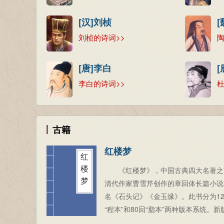
[汉]刘桢
刘桢的诗词>>
陶
[唐]李白
[
李白的诗词>>
杜
古籍
红楼梦
红
楼
《红楼梦》，中国古典四大名著之
梦
清代作家曹雪芹创作的章回体长篇小说
名《石头记》《金玉缘》。此书分为12
“程本”和80回“脂本”两种版本系统。新
行本前八十回据脂本汇校，后四十回据