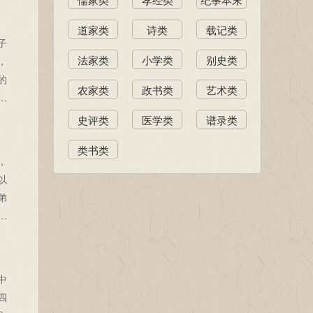
起
类
道家类
诗类
载记类
揭
子
起
法家类
小学类
别史类
，
具
的
浒
农家类
政书类
艺术类
在
左
史评类
医学类
谱录类
小
乐
类书类
古
，
文
以
的
弟
理
》
通
中
四