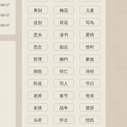
-08-07
离别
梅花
儿童
-08-07
送别
荷花
写鸟
-08-07
思乡
读书
爱情
思念
励志
惜时
哲理
婉约
豪放
闺怨
悼亡
诗经
民谣
写人
节日
老师
春节
母亲
友情
战争
楚辞
乐府
怀古
忧民