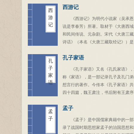
西游记
汇校，署名“曹雪芹著，无名氏续，程
西
元、高鹗整理”。《红楼梦》是一部具
游
《西游记》为明代小说家（吴承恩
界影响力的人情小说作品，举世公认的
记
说是李春芳）所著。取材于《大唐西域
古典小说巅峰之作，中国封建社会的百
和民间传说、元杂剧。宋代《大唐三藏
书，传统文化的集大成者。
诗话》（本名《大唐三藏取经记》）是
记故事见于说话文字的最早雏形。作为
孔子家语
古典四大名著之一、中国古代第一部浪
孔
义长篇神魔小说，该书深刻描绘了社会
子
《孔子家语》又名《孔氏家语》，
实，是魔幻现实主义的开创作品。
家
称《家语》，是一部记录孔子及孔门弟
语
想言行的著作。今传本《孔子家语》共
四十四篇，魏王肃注，书后附有王肃序
《后序》。《后序》实际上分为两部分
孟子
半部分内容以孔安国语气所写，一般称
孟
《孔安国序》，后半部分内容为安国以
子
《孟子》是中国儒家典籍中的一部
所写，故称之为《后孔安国序》，其中
录了战国时期思想家孟子的治国思想和
孔安国的孙子孔衍关于《家语》的《奏