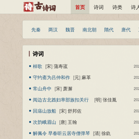
首页
诗词
诗类
诗
先秦
两汉
魏晋
南北朝
隋代
唐代
诗词
棹歌
[
宋
]
蒲寿宬
20
守约斋为吕仲和作
[
元
]
麻革
20
常山舟中
[
宋
]
萧澥
20
阅边古北酋妇率部族扣关行
[
明
]
张佳胤
20
酒四首
回庙山放船
[
宋
]
舒邦佐
20
次韵峨眉山
[
唐
]
王翰
20
解佩令 早春听云居寺僧弹琴
[
清
]
徐釚
20