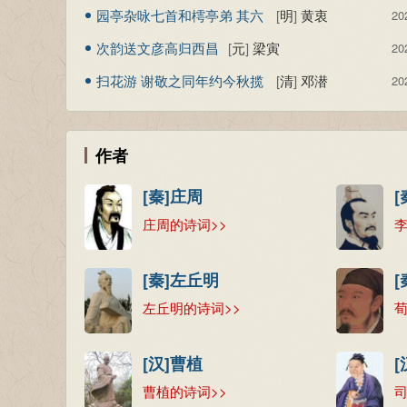
园亭杂咏七首和樗亭弟 其六
[
明
]
黄衷
20
竹
次韵送文彦高归西昌
[
元
]
梁寅
20
扫花游 谢敬之同年约今秋揽
[
清
]
邓潜
20
浣花草堂之胜，沮乱不来，
寄此调之
作者
[秦]庄周
[
庄周的诗词>>
李
[秦]左丘明
[
左丘明的诗词>>
荀
[汉]曹植
[
曹植的诗词>>
司