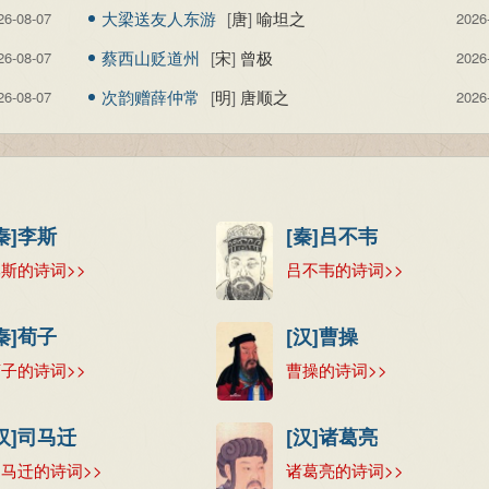
大梁送友人东游
[
唐
]
喻坦之
26-08-07
2026
蔡西山贬道州
[
宋
]
曾极
26-08-07
2026
次韵赠薛仲常
[
明
]
唐顺之
26-08-07
2026
秦]李斯
[秦]吕不韦
斯的诗词>>
吕不韦的诗词>>
秦]荀子
[汉]曹操
子的诗词>>
曹操的诗词>>
汉]司马迁
[汉]诸葛亮
马迁的诗词>>
诸葛亮的诗词>>