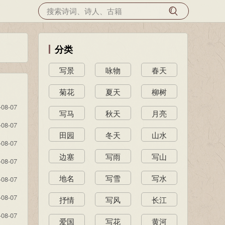
分类
写景
咏物
春天
菊花
夏天
柳树
-08-07
写马
秋天
月亮
-08-07
田园
冬天
山水
-08-07
边塞
写雨
写山
-08-07
地名
写雪
写水
-08-07
-08-07
抒情
写风
长江
-08-07
爱国
写花
黄河