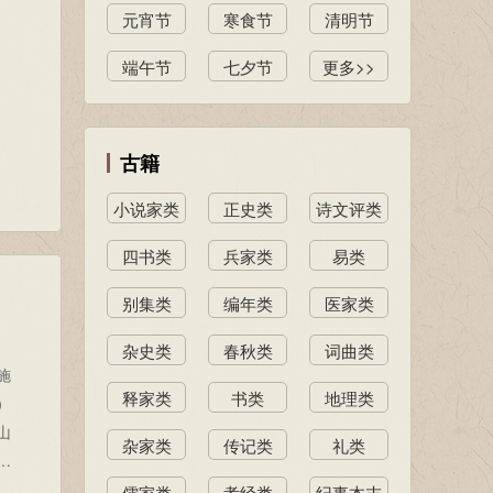
元宵节
寒食节
清明节
端午节
七夕节
更多>>
古籍
小说家类
正史类
诗文评类
四书类
兵家类
易类
别集类
编年类
医家类
杂史类
春秋类
词曲类
施
释家类
书类
地理类
）
山
杂家类
传记类
礼类
的
儒家类
孝经类
纪事本末