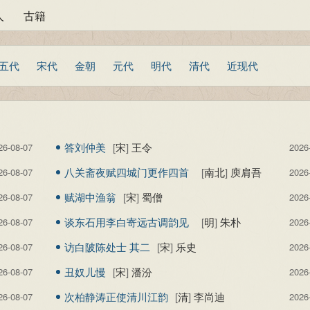
人
古籍
五代
宋代
金朝
元代
明代
清代
近现代
答刘仲美
[
宋
]
王令
26-08-07
2026
八关斋夜赋四城门更作四首
[
南北
]
庾肩吾
26-08-07
2026
其二 南城门老
赋湖中渔翁
[
宋
]
蜀僧
26-08-07
2026
谈东石用李白寄远古调韵见
[
明
]
朱朴
26-08-07
2026
寄次答
访白陂陈处士 其二
[
宋
]
乐史
26-08-07
2026
丑奴儿慢
[
宋
]
潘汾
26-08-07
2026
次柏静涛正使清川江韵
[
清
]
李尚迪
26-08-07
2026