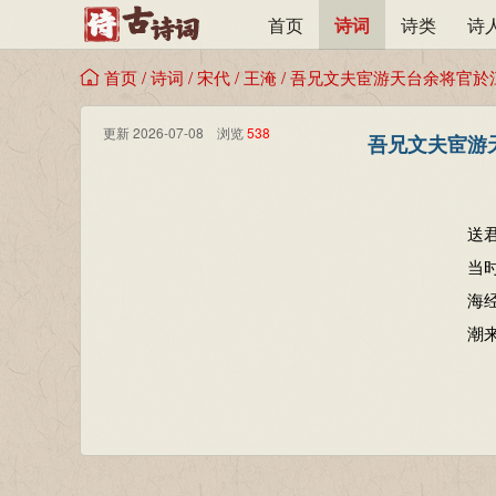
首页
诗词
诗类
诗
首页
/
诗词
/
宋代
/
王淹
/
吾兄文夫宦游天台余将官於
更新 2026-07-08 浏览
538
吾兄文夫宦游
送
当
海
潮