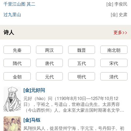
千里江山图 其二
[
金
]
李俊民
过九里山
[
金
]
史肃
诗人
更多>>
先秦
两汉
魏晋
南北朝
隋代
唐代
五代
宋代
金朝
元代
明代
清代
[金]元好问
元好（hào）问（1190年8月10日—1257年10月12
日），字裕之，号遗山，世称遗山先生。太原秀容
（今山西忻州）人。金末至大蒙古国时期著名文学
家、历史学家。元好问是宋金对峙时期北方文学的主
[金]马钰
要代表、文坛盟主，又是金元之际在文学上承前启后
的桥梁，被尊为“北方文雄”、“一代文宗”。他擅作诗、
凤翔扶风人，徙居登州宁海，字元宝，号丹阳子。初