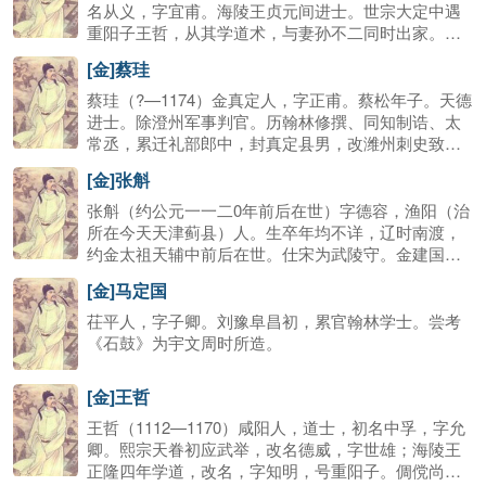
文、词、曲。其中以诗作成就最高，其“丧乱诗”尤为有
名从义，字宜甫。海陵王贞元间进士。世宗大定中遇
名；其词为金代一朝之冠，可与两宋名家媲美；其散
重阳子王哲，从其学道术，与妻孙不二同时出家。后
曲虽传世不多，但当时影响很大，有倡导之功。有
游莱阳，入游仙宫。相传妻孙氏与钰先后仙去。赐号
[金]蔡珪
《元遗山先生全集》、《中州集》。
丹阳顺化真人、抱一无为真人、抱一无为普化真君
等。
蔡珪（?—1174）金真定人，字正甫。蔡松年子。天德
进士。除澄州军事判官。历翰林修撰、同知制诰、太
常丞，累迁礼部郎中，封真定县男，改潍州刺史致
仕。号为辨博，凡朝廷制度损益，多所裁定。所著多
[金]张斛
佚，惟《中州集》存其诗。
张斛（约公元一一二0年前后在世）字德容，渔阳（治
所在今天天津蓟县）人。生卒年均不详，辽时南渡，
约金太祖天辅中前后在世。仕宋为武陵守。金建国，
理索北归，官秘书省著作郎。善书画，工诗宇文虚中
[金]马定国
颇激赏之。元好问称：“其文笔字画，皆有前辈风调，
宇文（虚中）大学士甚赏之。”（《中州集》）斛著有
茌平人，字子卿。刘豫阜昌初，累官翰林学士。尝考
南游、北归等诗集。
《石鼓》为宇文周时所造。
[金]王哲
王哲（1112—1170）咸阳人，道士，初名中孚，字允
卿。熙宗天眷初应武举，改名德威，字世雄；海陵王
正隆四年学道，改名，字知明，号重阳子。倜傥尚