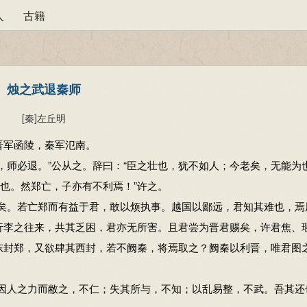
人
古籍
烛之武退秦师
[秦]
左丘明
军函陵，秦军氾南。
师必退。”公从之。辞曰：“臣之壮也，犹不如人；今老矣，无能为
过也。然郑亡，子亦有不利焉！”许之。
。若亡郑而有益于君，敢以烦执事。越国以鄙远，君知其难也，焉
行李之往来，共其乏困，君亦无所害。且君尝为晋君赐矣，许君焦、
东封郑，又欲肆其西封，若不阙秦，将焉取之？阙秦以利晋，唯君图之
。
人之力而敝之，不仁；失其所与，不知；以乱易整，不武。吾其还