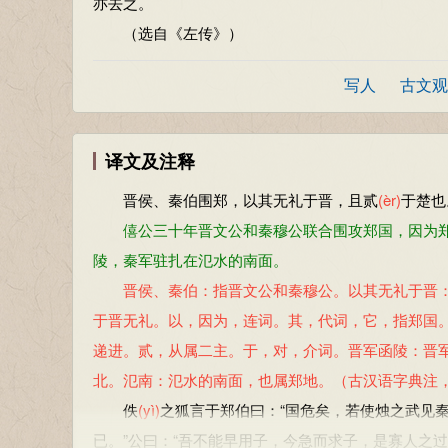
亦去之。
（选自《左传》）
写人
古文观
译文及注释
晋侯、秦伯围郑，以其无礼于晋，且贰
(èr)
于楚也
僖公三十年晋文公和秦穆公联合围攻郑国，因为郑
陵，秦军驻扎在氾水的南面。
晋侯、秦伯：指晋文公和秦穆公。以其无礼于晋：
于晋无礼。以，因为，连词。其，代词，它，指郑国
递进。贰，从属二主。于，对，介词。晋军函陵：晋
北。氾南：氾水的南面，也属郑地。（古汉语字典注
佚
(yì)
之狐言于郑伯曰：“国危矣，若使烛之武见
已。”公曰：“吾不能早用子，今急而求子，是寡人之