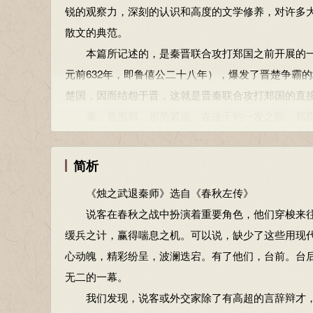
辞：推辞。
锐的观察力，深刻的认识和高度的文学修养，对许多
来损害他，这是不仁义的；失掉自己的同盟者，这是
臣之壮也：我壮年的时候。
散文的典范。
吧！”晋军也就离开了郑国。
犹：尚且。
本篇所记述的，是秦晋联合攻打郑国之前开展的一场
微：没有。夫人：远指代词，那人，指秦穆公。因
无能为也已：不能干什么了。为，做。已，同“矣”，
元前632年，即鲁僖公二十八年），爆发了晋楚争霸
的。因：依靠。敝，损害。与，结交，亲附。知：通“
用：任用。
楚国，因而结怨于晋，这就是晋秦联合攻打郑国的直
代替。武，指使用武力是所应遵守的道义准则。不武
是寡人之过也：这是我的过错。是，这。过，过错。
秦、晋围郑，形势紧迫，在这千钧一发之际，郑臣
商量或希望的语气，还是。去之：离开郑国。之，指
然：然而。
为敌，这是什么原因呢？为什么会有这么大的突变呢
参考资料：
许之：答应这件事。许，答应。
无益。秦对郑鞭长莫及，若以郑为东道主，就为秦称霸
简析
1、卢银中主编．高中文言文全解全析（必修1-5）．长沙
缒（zhuì）：用绳子拴着人（或物）从上往下运。
其次，也是更为重要的晋有野心(对此秦本有戒心)，
《烛之武退秦师》选自《春秋左传》
既：已经。
晤——晋是大敌。烛之武用语不多，对秦穆公动之以
说客在春秋之战中扮演着重要角色，他们穿梭来往
敢以烦执事：冒昧地拿（亡郑这件事）麻烦您手下的
这是一篇记述行人辞令的散文。郑国被晋、秦两个
缓兵之计，赢得喘息之机。可以说，缺少了这些用现
称。
他善于利用矛盾，采取分化瓦解的办法，一番说辞，
心动魄，精彩纷呈，波澜迭宕。有了他们，台前。台
越国以鄙（bǐ）远：（然而）越过别国而把远地（郑
得已而撤退，从而解除了郑国的危机。
无二的一幕。
焉用亡郑以陪邻：为什么要灭掉郑国而给邻国增加土
这篇文章，赞扬了烛之武在国家危难之际，能够临
我们发现，说客或外交家除了有高超的言辞辩才，
邻之厚，君之薄也：邻国的势力雄厚了，您秦国的势
神。同时也反映了春秋时代各诸侯国之间斗争的复杂