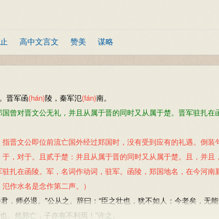
止
高中文言文
赞美
谋略
。晋军函
(hán)
陵，秦军氾
(fán)
南。
国曾对晋文公无礼，并且从属于晋的同时又从属于楚。晋军驻扎在
指晋文公即位前流亡国外经过郑国时，没有受到应有的礼遇。倒装
。于，对于。且贰于楚：并且从属于晋的同时又从属于楚。且，并且
军驻扎在函陵。军，名词作动词，驻军。函陵，郑国地名，在今河南
，氾作水名是念作第二声。）
秦君，师必退。”公从之。辞曰：“臣之壮也，犹不如人；今老矣，无
过也。然郑亡，子亦有不利焉！”许之。