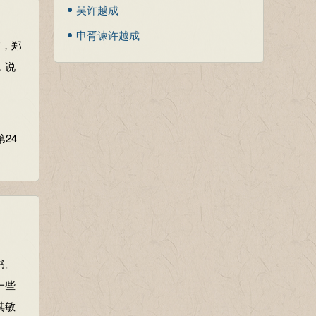
损，
吴许越成
损，
子、
申胥谏许越成
子、
夕，郑
，说
反过
气的
去
。
性。
24
李：
恩惠。
代
朝：在
疆界。
注：
书。
其还
一些
其敏
反过