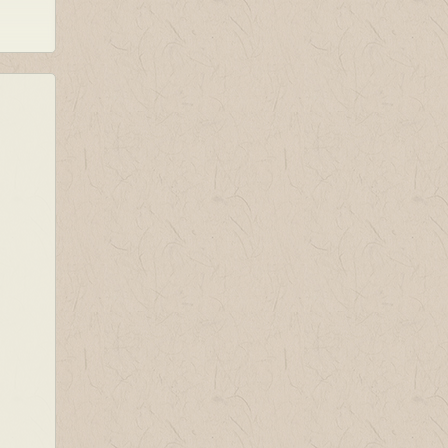
，不
危急
情节
共其
发怒
张一
令引
盟关
他就
能不
为秦
从容
，说得
句句