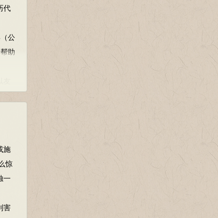
历代
去
年（公
仁道
兵帮助
。易，
，表
以友
有害
呢?
恍然大
或施
敬
军。
么惊
也不
独一
精
利害