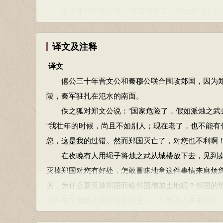
佚之狐对郑文公说：“国家危险了，假如派烛之武去
“我壮年的时候，尚且不如别人；现在老了，也不能有
您，这是我的过错。然而郑国灭亡了，对您也不利啊！
译文及注释
佚之狐：郑国大夫。若：假如。使：派。见：拜见
译文
能为也已：不能干什么了。为，做。已，同“矣”，语
僖公三十年晋文公和秦穆公联合围攻郑国，因为郑
然：然而。许之：答应这件事。许，答应。
陵，秦军驻扎在氾水的南面。
夜缒
(zhuì)
而出，见秦伯，曰：“秦、晋围郑，郑
佚之狐对郑文公说：“国家危险了，假如派烛之武去
也，焉用亡郑以陪邻？邻之厚，君之薄也。若舍郑以
“我壮年的时候，尚且不如别人；现在老了，也不能有
矣，许君焦、瑕
(xiá)
，朝济而夕设版焉，君之所知也
您，这是我的过错。然而郑国灭亡了，对您也不利啊！
之？阙秦以利晋，唯君图之。”秦伯说
(yuè)
，与郑人盟
在夜晚有人用绳子将烛之武从城楼放下去，见到秦穆
在夜晚有人用绳子将烛之武从城楼放下去，见到秦穆
灭掉郑国对您有好处，怎敢冒昧地拿这件事情来麻烦
灭掉郑国对您有好处，怎敢冒昧地拿这件事情来麻烦
的，为什么要灭掉郑国而给邻国增加土地呢？邻国的
的，为什么要灭掉郑国而给邻国增加土地呢？邻国的
当作东方道路上招待过客的主人，出使的人来来往往
当作东方道路上招待过客的主人，出使的人来来往往
给予晋惠公恩惠，惠公曾经答应给您焦、瑕二座城池
给予晋惠公恩惠，惠公曾经答应给您焦、瑕二座城池