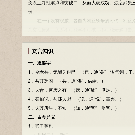
关系上寻找弱点和突破口，从而大获成功。烛之武凭
若舍郑以为东道主：如果您放弃围攻郑国而把它作为
段解
例。
行李：古今异义，出使的人。
文章开篇就造成一种紧张的气氛：秦晋两大国联合
在一个没有权威、各自为利益纷争的时代，利益原
共（gōng）其乏困：供给他们缺乏的东西。共，通“
下伏笔。
为交往原则，关系不可能牢不可破，不可能无懈可击
尝为晋君赐矣：曾经给予晋君恩惠（指秦穆公曾派兵护
写烛之武临危受命。他在郑伯一番诚意和透彻的分
在现代社会，国与国之间的交往，也首先是从利益原
许君焦、瑕：（晋惠公）许诺给您焦、瑕两城。
武的深明大义。
更值得赞赏，可是这世上有几个讲仁义的人呢？
文言知识
朝济而夕设版焉：指晋惠公早上渡过黄河回国，晚上
本段是全文的主体，也是说退秦师的关键。分四个
讲利益原则，首先要以平等为基础。没有平等，也
板。朝，在早晨。
郑只对晋国有利，对秦国有害无益；三是陈述保存郑
一、通假字
联系，就无所谓利益；交往也意味着交换，付出多少
厌：通“餍”，满足。
忘恩负义，并分析晋国贪得无厌，从而使秦穆公意识
1．今老矣，无能为也已 （已，通“矣”，语气词，了
也没有了平等，也就很难再获取利益。
东封郑：在东边让郑国成为晋国的边境。封，疆界。
本段记晋师撤离郑国，同时体现一代霸主晋文公的
2．共其乏困 （共，通“供”，供给。）
肆其西封：扩展它西边的疆界。指晋国灭郑以后，必
文章特点
3．夫晋，何厌之有 （厌，通“餍”，满足。）
交换，实质上也是让对方有利可图。烛之武去游说
阙（quē）：侵损，削减。盟：结盟。戍：守卫。还：
有以下几个方面：
4．秦伯说，与郑人盟 （说，通“悦”，高兴。）
半也要利用人们觉得有利可图的心理。离开这一点，
说：“说”同“悦”，喜欢，高兴。
一、组织严密，前后照应。秦、晋围郑的主要原因
5．失其所与，不知 （知，通“智”，明智。）
必先予 之”，这也是说用给予好处引人上钩，然后再
微夫人之力不及此：假如没有那个人的力量，我是不
人恩怨。这一事件的发生，与秦毫无关系。文章开头两
二、古今异义
中国传统的谋略，可以说把利益原则发挥到了极致
因人之力而敝之，不仁：依靠别人的力量，又返回来
的发展作了铺垫。秦、晋虽是联合行动，但他们之间
1．贰于楚也
安百、欲擒故纵、美人诱惑、坐收渔利、奇货可居、
失其所与，不知：失掉自己的同盟者，这是不明智的。
然的。全文正是按照开头的预示而展开的。烛之武说
古：从属二主，动词；