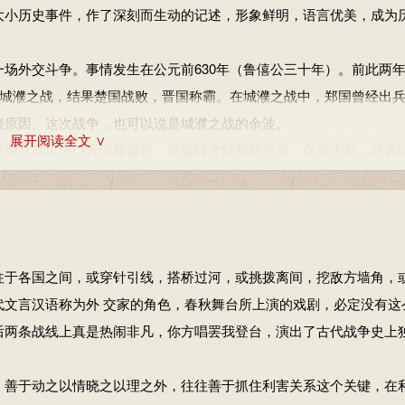
大小历史事件，作了深刻而生动的记述，形象鲜明，语言优美，成为
不明智的；用混乱相攻取代联合一致，是不符合武德的。我们还是回
外交斗争。事情发生在公元前630年（鲁僖公三十年）。前此两
人之力而敝之，不仁：依靠别人的力量，又返回来损害他，这是不
语气词，了。
的城濮之战，结果楚国战败，晋国称霸。在城濮之战中，郑国曾经出
智”。以乱易整，不武：用混乱相攻取代联合一致，是不符合武德的
接原因。这次战争，也可以说是城濮之战的余波。
，不符合武德。整，指一致的步调。吾其还也：我们还是回去吧。其
展开阅读全文 ∨
烛之武仅凭口舌说服秦伯，使秦转变对郑的态度，化敌为友，对晋
代郑国。
？关键在于烛之武所说的两点针对了秦的切身利益。首先，灭郑于秦
提供了住、食等种种方便，更何况“亡郑以陪邻”，这对秦有什么好处
：湖南少年儿童出版社，2012年10月：4-8
烛之武列举了秦伯曾亲身领略过的事实，再进行科学的推理，使秦伯
情，晓之以理。
于各国之间，或穿针引线，搭桥过河，或挑拨离间，挖敌方墙角，
人。这是客气的说法。敢，冒昧的。执事，执行事务的人，对对方的
大国的军队所包围，国家危在旦夕，烛之武奉郑君之命，去说退秦
代文言汉语称为外 交家的角色，春秋舞台所上演的戏剧，必定没有这
便说服了秦君，撤出围郑的军队，并且派兵帮助郑国防守，最后晋军
后两条战线上真是热闹非凡，你方唱罢我登台，演出了古代战争史上
国）当做边邑。越，越过。鄙，边邑。
地呢？焉：何。用：介词，表原因。陪：增加。邻：邻国，指晋国。
危受命，不避险阻，只身去说服秦君，维护了国家安全的爱国主义
善于动之以情晓之以理之外，往往善于抓住利害关系这个关键，在
力也就相对削弱了。之：主谓之间取消句子独立性。厚，雄厚。
性。