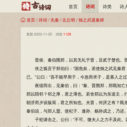
首页
诗词
诗类
诗
首页
/
诗词
/
先秦
/
左丘明
/
烛之武退秦师
更新 2023-11-25 浏览
1128
晋侯、秦伯围郑，以其无礼于晋，且贰于楚也。晋
佚之狐言于郑伯曰：“国危矣，若使烛之武见秦君，
已。”公曰：“吾不能早用子，今急而求子，是寡人之
夜缒而出，见秦伯，曰：“秦、晋围郑，郑既知亡矣
郑以陪邻？邻之厚，君之薄也。若舍郑以为东道主，
朝济而夕设版焉，君之所知也。夫晋，何厌之有？既
秦伯说，与郑人盟。使杞子、逢孙、杨孙戍之，乃还
子犯请击之。公曰：“不可。微夫人之力不及此。因