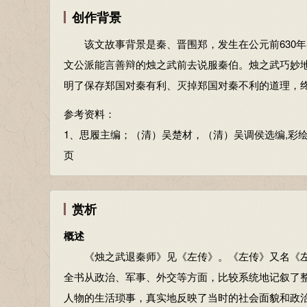
的。晋国，怎么会有满足的时候呢？现在它已经在东
创作背景
的。晋国，怎么会有满足的时候呢？现在它已经在东
它到哪里去夺取土地？削弱秦国对晋国有利，希望您
它到哪里去夺取土地？削弱秦国对晋国有利，希望您
该文故事背景是秦、晋围郑，发生在公元前630年
逢孙、杨孙戍守郑国，秦伯就回国了。
逢孙、杨孙戍守郑国，秦伯就回国了。
文公派能言善辩的烛之武前去说服秦伯。烛之武巧妙
晋国大夫子犯请求出兵攻击秦军。晋文公说：“不行
缒：用绳子拴着人（或物）从上往下运。既：已经
明了保存郑国对秦有利、灭掉郑国对秦不利的道理，
来损害他，这是不仁义的；失掉自己的同盟者，这是
说法。敢，冒昧的。执事，执行事务的人，对对方的
吧！”晋军也就离开了郑国。
参考资料：
邻：邻国，指晋国。邻之厚，君之薄也：邻国的势力
注释
1、思履主编；（清）吴楚材，（清）吴调侯选编,彩绘全注
厚，雄厚。若舍郑以为东道主：如果您放弃围攻郑国
晋侯、秦伯：指晋文公和秦穆公。
页
古今异义，出使的人。共其乏困：供给他们缺乏的东西
以其无礼于晋：指晋文公即位前流亡国外经过郑国时
为···赐：施恩。许君焦、瑕：（晋惠公）许诺给您
词，它，指郑国。于，对于。
早晨。厌：通“餍”，满足。东封郑：在东边让郑国成
赏析
且贰于楚：并且从属于晋的同时又从属于楚。且，并
指晋国灭郑以后，必将图谋秦国。肆：延伸，扩张。
晋军函陵：晋军驻扎在函陵。军，名词作动词，驻军
概述
在古汉语词典中明确标注为“缺”音，仁者见仁智者见智。
氾（fán）南：氾水的南面，也属郑地。（古汉语字
《烛之武退秦师》见《左传》。《左传》又名《左
子犯请击之。公曰：“不可。微夫人之力不及此。
佚（yì）之狐：郑国大夫。
全书从政治、军事、外交等方面，比较系统地记叙了
也。”亦去之。
若：假如。使：派。见：拜见进见。从：听从。
人物的生活琐事，真实地反映了当时的社会面貌和政
晋国大夫子犯请求出兵攻击秦军。晋文公说：“不行