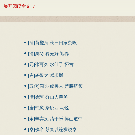
。
展开阅读全文 ∨
合武德的。易，代替。武，指使用武力是所应遵守的道义准则。不武
待得很清楚，矛盾展示得很充分，收尾也十分圆满。
是一篇说理性的文章，但它写得波澜起伏，毫不呆板。当郑国处于
内容仅供学习参考，其观点不代表本站立场。
气，还是。
之武的一番牢骚，使事情发生了波折。郑文公的引咎自责，也增添了
郑于秦无益；但接着又退一步说：“若舍郑以为东道主，行李之往来，
逼一步说明亡郑对秦不仅无益，而且有害。当秦国单独退兵之后，子犯
[清]黄燮清 秋日田家杂咏
晋文公讲了一番道理，晋军偃旗息鼓，一场风波，终于平息。这样一
[清]吴绮 春光好·迎春
：湖南少年儿童出版社，2012年10月：4-8
染力。
[元]张可久 水仙子·怀古
武说秦君。这个主题本身，决定了它必须着意描绘人物语言，使辞
[唐]杨敬之 赠项斯
辞令。秦、晋围郑，完全与秦无关，秦国所以出兵，一是与晋国有同
[五代]阎选 虞美人·楚腰蛴领
当他知道亡郑只能对晋有利，而对秦不仅毫无好处反而有害的时候，
这一点，紧紧抓住了秦穆公的这一心理，晓之以利害，这就使秦君不
团香玉
[清]徐珂 乔山人善琴
奉命去说秦君，完全是为了郑国的利益，而他在说辞里表现的是处处
[唐]韩愈 杂说四·马说
一个面临亡国之危的小国使臣，面对大国的君主，却能够不亢不卑，
[宋]辛弃疾 清平乐·博山道中
掌握得恰到好处。全部说辞只有短短的125个字，却说了五层意思
即事
[秦]佚名 苏秦以连横说秦
历史关系，说到晋国灭郑之后必然进犯秦国，步步深入，层层逼紧，