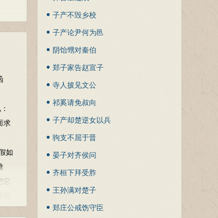
说：
子产不毁乡校
而求
子产论尹何为邑
阴饴甥对秦伯
。无
郑子家告赵宣子
过错。
函
寺人披见文公
难
祁奚请免叔向
说：
君赐
子产却楚逆女以兵
而求
取
驹支不屈于晋
假如
晏子对齐侯问
假如
难
难
齐桓下拜受胙
把它
把它
王孙满对楚子
曾经
曾经
郑庄公戒饬守臣
道
道