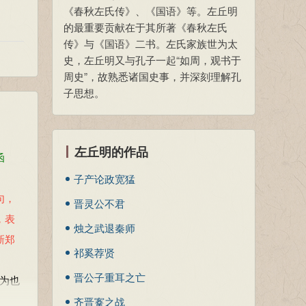
《春秋左氏传》、《国语》等。左丘明
的最重要贡献在于其所著《春秋左氏
传》与《国语》二书。左氏家族世为太
史，左丘明又与孔子一起“如周，观书于
周史”，故熟悉诸国史事，并深刻理解孔
子思想。
左丘明的作品
函
子产论政宽猛
句，
晋灵公不君
，表
烛之武退秦师
新郑
祁奚荐贤
晋公子重耳之亡
能为也
齐晋鞌之战