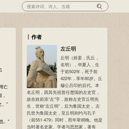
作者
左丘明
丘明（姓姜，氏丘，
名明），华夏人，生
也
于前502年，死于前
422年，享年80岁。丘
穆公吕印的后代。本
用亡
名丘明，因其先祖曾任楚国的左史官，
瑕，
故在姓前添“左”字，故称左史官丘明先
。”
生，世称“左丘明”，后为鲁国太史 。左
氏世为鲁国太史，至丘明则约与孔子
（前551-479）同时，而年辈稍晚。他是
也。”
当时著名史家、学者与思想家，著有