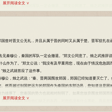
展开阅读全文 ∨
见秦穆公，秦国的军队一定会撤退。”郑文公同意了。烛之武推辞
什么作为了。”郑文公说：“我没有及早重用您，现在由于情况危急因
”烛之武就答应了这件事。
进见。从：听从。辞：推辞。臣之壮也：我壮年的时候。犹：尚且
气词，了。用：任用。是寡人之过也：这是我的过错。是，这。过，
国曾对晋文公无礼，并且从属于晋的同时又从属于楚。晋军驻扎在
既知亡矣。若亡郑而有益于君，敢以烦执事。越国以鄙
(bǐ)
远，君知其
见秦穆公，秦国的军队一定会撤退。”郑文公同意了。烛之武推辞
为东道主，行李之往来，共
(gōng)
其乏困，君亦无所害。且君尝为晋
什么作为了。”郑文公说：“我没有及早重用您，现在由于情况危急因
。夫晋，何厌之有？既东封郑，又欲肆其西封，若不阙
(quē)
秦，将焉
”烛之武就答应了这件事。
。使杞
(qǐ)
子、逢
(páng)
孙、杨孙戍之，乃还。
公，烛之武说：“秦、晋两国围攻郑国，郑国已经知道要灭亡了。
公，烛之武说：“秦、晋两国围攻郑国，郑国已经知道要灭亡了。
您。然而越过别国把远方的郑国作为秦国的东部边邑，您知道这是困
您。然而越过别国把远方的郑国作为秦国的东部边邑，您知道这是困
势力雄厚了，您秦国的势力也就相对削弱了。如果您放弃围攻郑国而
势力雄厚了，您秦国的势力也就相对削弱了。如果您放弃围攻郑国而
展开阅读全文 ∨
，郑国可以随时供给他们缺乏的东西，对您也没有什么害处。而且您
，郑国可以随时供给他们缺乏的东西，对您也没有什么害处。而且您
。然而惠公早上渡过黄河回国，晚上就在那里筑城防御，这是您所知
。然而惠公早上渡过黄河回国，晚上就在那里筑城防御，这是您所知