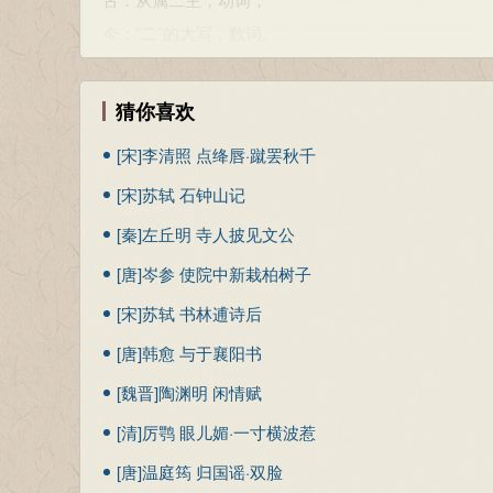
说，处世为人的方方面面都与利益原则有千丝万缕的
以乱易整，不武：用混乱相攻取代联合一致，是不符
文章虽然篇幅短小，但有头有尾，结构严密，事件交
今：“二”的大写，数词。
符合武德。整，指一致的步调。
二、起伏跌宕，生动活泼。《烛之武退秦师》虽然
本节内容由匿名网友上传，原作者已无法考证。以上
2．若舍郑以为东道主
吾其还也：我们还是回去吧。其，表商量或希望的语
之际，佚之狐推荐烛之武去说秦君，没想到引起了烛
古：东方道路上的主人；
猜你喜欢
去之：离开郑国。之，指代郑国。
的戏剧性。烛之武在说秦君的时候，一开头就指出亡
今：泛指设宴请客的主人。
乏困，君亦无所害。”以此作为缓冲；紧接下去就紧
[宋]李清照 点绛唇·蹴罢秋千
3．行李之往来，共其乏困
参考资料：
要攻打秦军，秦、晋关系一下子转而紧张起来。最后
[宋]苏轼 石钟山记
古：使者，出使的人；
1、卢银中主编．高中文言文全解全析（必修1-5）．长沙
弛，曲折有致，更能紧扣读者的心弦，增强作品的感
今：指外出之人随身携带的物品。
[秦]左丘明 寺人披见文公
三、说理透辟，善于辞令。这篇文章，中心是烛之
4．微夫人之力不及此
[唐]岑参 使院中新栽柏树子
人入胜。从这点来说，它不愧是一篇非常漂亮的外交
古：那个人；
呈李十五栖筠
[宋]苏轼 书林逋诗后
系，二是秦穆公想借此捞一把，以扩张自己的势力。
今：尊称一般人的妻子。
会一改过去的所为，反过来帮助郑国。烛之武看准了
[唐]韩愈 与于襄阳书
三、词类活用（例句）
听从他的说辞。烛之武斗争策略的巧妙还表现在，他
[魏晋]陶渊明 闲情赋
（一）名词活用
国着想，处处替秦国说话，这就更使秦君易于入耳。
1.名词作状语
[清]厉鹗 眼儿媚·一寸横波惹
辞令，既不刺激对方，又不失本国尊严，语言的分寸，
①夜缒而出 （夜：表时间，在晚上）
春留
[唐]温庭筠 归国谣·双脸
委婉曲折，面面俱到，从亡郑于秦无益，说到秦、晋