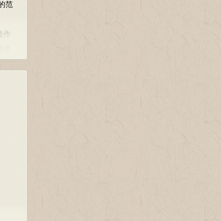
的范
命埋
益作
即使
。
烛之
原则
夹
明亡
发生
桥、
换，
，多
见智。
之，
有个
为全文
赏一
是偶
他
果。