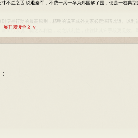
三寸不烂之舌 说退秦军，不费一兵一卒为郑国解了围，便是一桩典型
东方道路上（招待过客）的主人。舍：放弃（围郑）。
起来围攻郑国，战争如箭在弦上，一触即发，为下文烛之武临危受
则便是行动的最高原则，精明的说客或外交家必定深谙此道。以利
供”，供给。其：代指使者。
展开阅读全文 ∨
。甚至可以说，晓之以利益，动之以利益，往往比其它手段更见效。
送晋惠公回国）。尝，曾经。为，给予。赐，恩惠。为···赐：施恩
析下，抛开个人感伤和利益，承担起关系国生死存亡的重任，体现
则出发的。这个原则，恐怕比仁义原则更实际，更能长久，尽管仁义
就修筑防御工事。济，渡河。设版，修筑防御工事。版，筑土墙用的
层次：一是烛之武站在秦国的立场上说话，引起对方好感；二是说
就在根本上取消了利益。利益必须通过交往实现，一个人不同他人
国，对秦国有好处；四是从秦、晋两国的历史关系，说明晋国过河拆
，便得到多少，不付出就无所获。只想获得而不愿付出，就破坏了交
到晋强会危秦，于是与郑国订立了盟约，乃至帮助郑国。
。）
这里作用动词。
政治远见。
将图谋秦国。肆，延伸，扩张。封：疆界。
秦穆公，如果秦穆公觉得无利可图，会甘愿罢休吗？所谓挑拨离间
撤军回国。[注：在古汉语词典中明确标注为“缺”音，仁者见仁智者
挑拨挑间是难以成功的。搞阴谋诡计的人也常常利用这一点。“将欲取
，是晋国为了扩大自己霸主的威势，征服异己，再加上晋文公与郑
将其吃掉。
会到这个地步的。微：没有。夫人：远指代词，那人，指秦穆公。
句话“以其无礼于晋，且贰于楚也”，暗示了这一事件的背景，这就
。除了上面说的之外，还有所谓借刀杀人、过河拆桥、上屋拔梯、
损害他，这是不仁道的。因：依靠。敝，损害。
并不是无隙可乘，这就容易使人理解：烛之武所以能够说服秦君并不
害一利百等等，都是从不同角度利用或发挥利益原则。可以毫不夸张
与，结交，亲附。知：通“智”。
退了秦师，孤立了晋国，晋师最后也不得不撤退，正是这一暗示的结