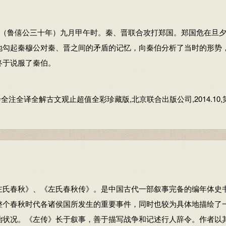
边使郑国成为它的边境，又想要向西扩大边界。如果不使秦国土地亏
边使郑国成为它的边境，又想要向西扩大边界。如果不使秦国土地亏
还是多多考虑这件事！”秦伯非常高兴，就与郑国签订了盟约。派遣杞
还是多多考虑这件事！”秦伯非常高兴，就与郑国签订了盟约。派遣杞
（鲁僖公三十年）九月甲午时。秦、晋联合攻打郑国。郑国危在旦
地勾起秦穆公对秦、晋之间的矛盾的记忆，向秦伯分析了当时的形势
！如不是秦国国君的力量，就没有我的今天。依靠别人的力量而又
。敢以烦执事：冒昧地拿（亡郑这件事）麻烦您手下的人。这是客
终于说服了秦伯。
不明智的；用混乱相攻取代联合一致，是不符合武德的。我们还是回
敬称。越：越过。鄙：边邑。焉：何。用：介词，表原因。陪：增加
雄厚了，您秦国的势力也就相对削弱了。之：主谓之间取消句子独立
全译全解古文观止超值全彩珍藏版,北京联合出版公司,2014.10,第
而把它作为东方道路上（招待过客）的主人。舍：放弃（围郑）。行
。共，通“供”，供给。其：代指使者。尝：曾经。为：给予。赐：
，没有受到应有的礼遇。倒装句，于晋无礼。以，因为，连词。其，
焦、瑕两城。济：渡河。设版：修筑防御工事。版：筑土墙用的夹板。
为晋国的边境。封，疆界。这里作用动词。肆其西封：扩展它西边的
且，表递进。贰，从属二主。于，对，介词。
封：疆界。阙：侵损，削减。盟：结盟。戍：守卫。还：撤军回国。[
。函陵，郑国地名，在今河南新郑北。
说：“说”同“悦”，喜欢，高兴。
典注，氾作水名是念作第二声。）
氏春秋》、《左氏春秋传》。是中国古代一部叙事完备的编年体史
因人之力而敝之，不仁；失其所与，不知
(zhì)
；以乱易整，不武。吾
整个春秋时代各诸侯国所发生的重要事件，同时也较为具体地描绘了
治状况。《左传》长于叙事，善于描写战争和记述行人辞令。作者以
！如不是秦国国君的力量，就没有我的今天。依靠别人的力量而又