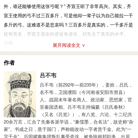
弓。之：代这把弓。中关：关，同“弯”，指拉满弓。中关，指弓
外，谁还能够使用这张弓呢？” 齐宣王听了非常高兴。其实，齐
半满。而：表承接止：停止。不下：不少于。其：同“岂”，还
宣王使用的弓不过三百多斤，可是他却一辈子以为自己能拉一千
有。孰：谁，哪一个。是：这。之：代指左右的话；的情：实
多斤的弓。这难道不是悲哀吗？三百多斤是真实的，一千多斤是
情。而：但是。终身：一生。岂：难道。悲：可悲。实：实际。
徒有其名，齐宣王喜欢的是徒有虚名，却失去了真实的水平。
名：名义。强：强弓，硬弓。
注释
展开阅读全文 ∨
本节内容由匿名网友上传，原作者已无法考证。以上内容仅供学
好：喜爱 。
习参考，其观点不代表本站立场。
说：同“悦”，高兴，喜欢。
作者
之：助词，无实意。
吕不韦
谓：说，这里指对......夸耀。
吕不韦（前292年—前235年），姜姓，吕氏，
己：自己。
名不韦，卫国濮阳（今河南省安阳市滑县）
其：指齐宣王。
人。战国末年著名商人、政治家、思想家，官
至秦国丞相。吕不韦主持编纂《吕氏春秋》
尝：曾经。
（又名《吕览》），有八览、六论、十二纪共
过：超过。
20余万言，汇合了先秦各派学说，“兼儒墨，合名法”，故史称“杂
石：重量单位，一石为一百二十斤。
家”。书成之日，悬于国门，声称能改动一字者赏千金。此为“一
以：把。
字千金”。后因嫪毐集团叛乱事受牵连，被免除相邦职务，出居