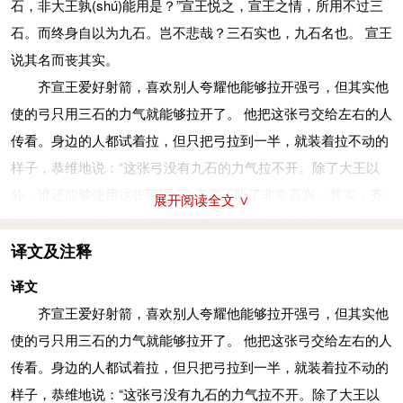
石，非大王孰
(shú)
能用是？”宣王悦之，宣王之情，所用不过三
石。而终身自以为九石。岂不悲哉？三石实也，九石名也。 宣王
说其名而丧其实。
齐宣王爱好射箭，喜欢别人夸耀他能够拉开强弓，但其实他
使的弓只用三石的力气就能够拉开了。 他把这张弓交给左右的人
传看。身边的人都试着拉，但只把弓拉到一半，就装着拉不动的
样子，恭维地说：“这张弓没有九石的力气拉不开。除了大王以
外，谁还能够使用这张弓呢？” 齐宣王听了非常高兴。其实，齐
展开阅读全文 ∨
宣王使用的弓不过三百多斤，可是他却一辈子以为自己能拉一千
多斤的弓。这难道不是悲哀吗？三石是真实的，九石是徒有其
译文及注释
名，齐宣王喜欢的是徒有虚名，却失去了真实的水平。
译文
好：喜爱 。说：同“悦”，高兴，喜欢。之：助词，无实意。
齐宣王爱好射箭，喜欢别人夸耀他能够拉开强弓，但其实他
谓：说，这里指对……夸耀。己：自己。其：指齐宣王。尝：曾
使的弓只用三石的力气就能够拉开了。 他把这张弓交给左右的人
经。过：超过。石：重量单位，一石为一百二十斤。以：把。
传看。身边的人都试着拉，但只把弓拉到一半，就装着拉不动的
示：给……看。左右：手下的大臣。皆：都。试：尝试。引：拉
样子，恭维地说：“这张弓没有九石的力气拉不开。除了大王以