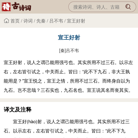
首页
/
诗词
/
先秦
/
吕不韦
/
宣王好射
宣王好射
[秦]
吕不韦
宣王好射，说人之谓己能用强弓也。其实所用不过三石。以示左
右，左右皆引试之，中关而止。皆曰：“此不下九石，非大王孰
能用是？”宣王悦之，宣王之情，所用不过三石。而终身自以为
九石。岂不悲哉？三石实也，九石名也。宣王说其名而丧其实。
译文及注释
宣王好
(hào)
射，说人之谓己能用强弓也。其实所用不过三
石。以示左右，左右皆引试之，中关而止。皆曰：“此不下九