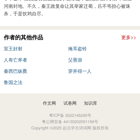
河南封地。不久，秦王政复命让其举家迁蜀，吕不韦担心被诛
示：给......看。
杀，于是饮鸩自尽。
左右：手下的大臣。
皆：都。
试：尝试。
作者的其他作品
更多>>
引：拉弓。
宣王好射
掩耳盗铃
之：代这把弓。
人有亡斧者
父善游
中关：关，同“弯”，指拉满弓。中关，指弓半满。
秦西巴纵麑
穿井得一人
而：表承接
止：停止。
鲁国之法
不下：不少于。
其：同“岂”，还有。
作文网
试卷网
知识库
孰：谁，哪一个。
粤ICP备 2022145245号
是：这。
粤公网安备 44130202001156号
Copyright ©2025 起点学古诗词网 版权所有
之：代指左右的话；的
情：实情。