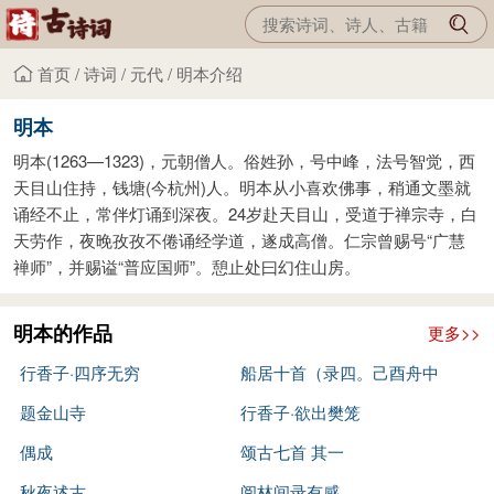
首页
/
诗词
/
元代
/
明本介绍
明本
明本(1263—1323)，元朝僧人。俗姓孙，号中峰，法号智觉，西
天目山住持，钱塘(今杭州)人。明本从小喜欢佛事，稍通文墨就
诵经不止，常伴灯诵到深夜。24岁赴天目山，受道于禅宗寺，白
天劳作，夜晚孜孜不倦诵经学道，遂成高僧。仁宗曾赐号“广慧
禅师”，并赐谥“普应国师”。憩止处曰幻住山房。
明本的作品
更多>>
行香子·四序无穷
船居十首（录四。己酉舟中
题金山寺
作。） 其三
行香子·欲出樊笼
偶成
颂古七首 其一
秋夜述古
阅林间录有感