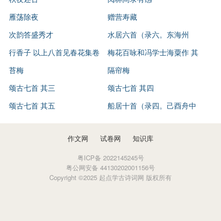
雁荡除夜
赠营寿藏
次韵答盛秀才
水居六首（录六。东海州
行香子 以上八首见春花集卷
作。） 其二
梅花百咏和冯学士海粟作 其
十二
苔梅
六
隔帘梅
颂古七首 其三
颂古七首 其四
颂古七首 其五
船居十首（录四。己酉舟中
作。） 其二
作文网
试卷网
知识库
粤ICP备 2022145245号
粤公网安备 44130202001156号
Copyright ©2025 起点学古诗词网 版权所有