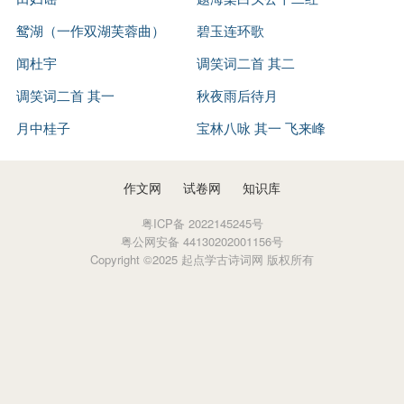
鸳湖（一作双湖芙蓉曲）
碧玉连环歌
闻杜宇
调笑词二首 其二
调笑词二首 其一
秋夜雨后待月
月中桂子
宝林八咏 其一 飞来峰
作文网
试卷网
知识库
粤ICP备 2022145245号
粤公网安备 44130202001156号
Copyright ©2025 起点学古诗词网 版权所有