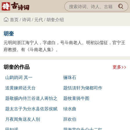
首页
/
诗词
/
元代
/
胡奎介绍
胡奎
元明间浙江海宁人，字虚白，号斗南老人。明初以儒征，官宁王
府教授。有《斗南老人集》。
胡奎的作品
更多>>
山鹧鸪词 其一
骊珠石
送黄鍊师还天台
题恬淡轩为储都司作
题敬赐内侍兰谷道人蒋怡之
题牧童骑牛图
诗卷
题太古子为分水县佐苏侯赋
绿水曲
月夜闻角送友人别
辞欢伯
田妇谣
题海棠白头公十二红