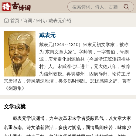
首页
/
诗词
/
宋代
/
戴表元介绍
戴表元
戴表元(1244～1310）宋末元初文学家，被称
为“东南文章大家”。字帅初，一字曾伯，号剡
源，庆元奉化剡源榆林（今属浙江班溪镇榆林
村）人。宋咸淳七年进士，元大德八年，被荐
为信州教授。再调婺州，因病辞归。论诗主张
宗唐得古，诗风清深雅洁，类多伤时悯乱、悲忧感愤之辞。著有
《剡源集》
文学成就
戴表元学识渊博，力主改革宋末学者萎蔽风气，以文章大家
名重东南。诗文清新雅洁，多伤时悯乱，同情民间疾苦，咏家乡