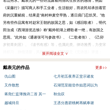
名山秀水。戴表元的一些诗流露着同情民生疾苦的感情，例如
《采藤行》描写商人和手工业者，生活较好，而农民却承担着官
府的沉重赋税，结果是“南村种麦空早熟，逐日扃门忍饥哭。”他
另有些作品寓有对赵宋王朝的故国之思，如《感旧歌者》，明代
田汝成《西湖游览志馀》称“戴帅初湖上赠歌者一绝，有故国之
思焉。”此外如《通谢张可与参政书》、《二歌者传》、《己卯
岁初葺剡居》、《读书有感》等，也属此类。律诗雅秀，力变宋
诗积习，静细清新，风致近晚唐。清顾嗣立《元诗选》评道：
展开阅读全文 ∨
“剡源诗律雅秀，力变宋季余习。”其诗文常被用作名言警句。
在元初诗人中，戴表元是鼓吹“唐风”、力矫宋诗之弊的有力
戴表元的作品
更多>>
人物，特别是对理学和科举制度破坏文学艺术的现象，反复加以
仇山图
七月初五夜养正堂示诸友
揭露和抨击。袁桷《戴先生墓志铭》记载他“力言后宋百五十余
又作散愁
石湖范至能尝作姑恶词以为
年理学兴而文艺绝”，这一点在他留下的许多文章中仍然可以看
蒋尧仁监簿挽诗二首 其一
妇怨非天下之为妇者所愿闻
秋虫叹
到。如《方使君诗序》记南宋末都城临安士人的风气：“当是
越城待旦
故作续姑恶词以广之
王丞分惠碧桃树再赋奉谢
时，诸贤高谈性命，其次不过驰骛于竿牍俳谐、场屋破碎之文，