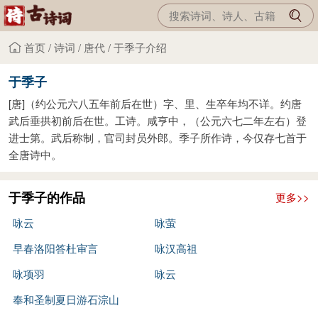
首页
/
诗词
/
唐代
/
于季子介绍
于季子
[唐]（约公元六八五年前后在世）字、里、生卒年均不详。约唐
武后垂拱初前后在世。工诗。咸亨中，（公元六七二年左右）登
进士第。武后称制，官司封员外郎。季子所作诗，今仅存七首于
全唐诗中。
于季子的作品
更多>>
咏云
咏萤
早春洛阳答杜审言
咏汉高祖
咏项羽
咏云
奉和圣制夏日游石淙山