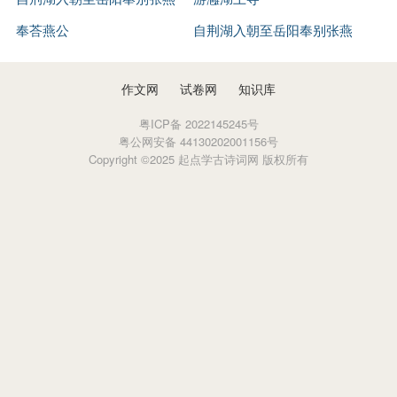
公
奉荅燕公
自荆湖入朝至岳阳奉别张燕
公
作文网
试卷网
知识库
粤ICP备 2022145245号
粤公网安备 44130202001156号
Copyright ©2025 起点学古诗词网 版权所有