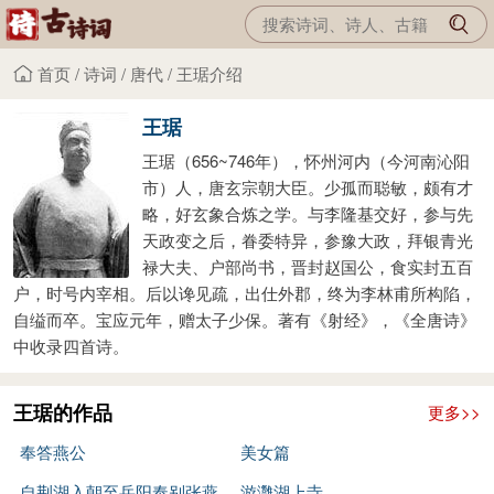
首页
/
诗词
/
唐代
/
王琚介绍
王琚
王琚（656~746年），怀州河内（今河南沁阳
市）人，唐玄宗朝大臣。少孤而聪敏，颇有才
略，好玄象合炼之学。与李隆基交好，参与先
天政变之后，眷委特异，参豫大政，拜银青光
禄大夫、户部尚书，晋封赵国公，食实封五百
户，时号内宰相。后以谗见疏，出仕外郡，终为李林甫所构陷，
自缢而卒。宝应元年，赠太子少保。著有《射经》，《全唐诗》
中收录四首诗。
王琚的作品
更多>>
奉答燕公
美女篇
自荆湖入朝至岳阳奉别张燕
游灉湖上寺