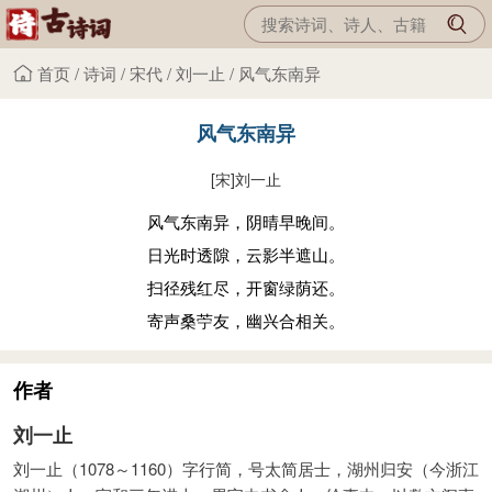
首页
/
诗词
/
宋代
/
刘一止
/
风气东南异
风气东南异
[宋]
刘一止
风气东南异，阴晴早晚间。
日光时透隙，云影半遮山。
扫径残红尽，开窗绿荫还。
寄声桑苧友，幽兴合相关。
作者
刘一止
刘一止（1078～1160）字行简，号太简居士，湖州归安（今浙江