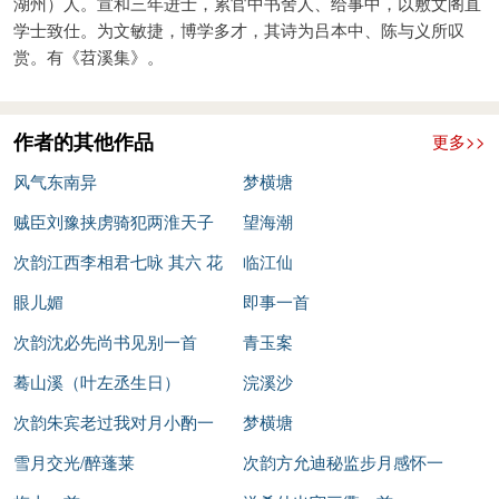
湖州）人。宣和三年进士，累官中书舍人、给事中，以敷文阁直
学士致仕。为文敏捷，博学多才，其诗为吕本中、陈与义所叹
赏。有《苕溪集》。
作者的其他作品
更多>>
风气东南异
梦横塘
贼臣刘豫挟虏骑犯两淮天子
望海潮
亲总六师出征贼骑摧衄宵遁
次韵江西李相君七咏 其六 花
临江仙
銮舆既还效杜拾遗作欢喜口
坞
眼儿媚
即事一首
号十二首 其六
次韵沈必先尚书见别一首
青玉案
蓦山溪（叶左丞生日）
浣溪沙
次韵朱宾老过我对月小酌一
梦横塘
首
雪月交光/醉蓬莱
次韵方允迪秘监步月感怀一