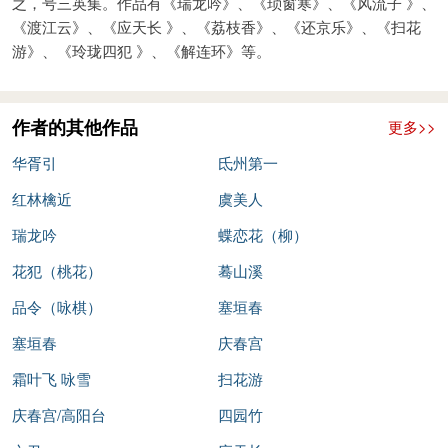
之，号三英集。作品有《瑞龙吟》、《琐窗寒》、《风流子 》、
《渡江云》、《应天长 》、《荔枝香》、《还京乐》、《扫花
游》、《玲珑四犯 》、《解连环》等。
作者的其他作品
更多>>
华胥引
氐州第一
红林檎近
虞美人
瑞龙吟
蝶恋花（柳）
花犯（桃花）
蓦山溪
品令（咏棋）
塞垣春
塞垣春
庆春宫
霜叶飞 咏雪
扫花游
庆春宫/高阳台
四园竹