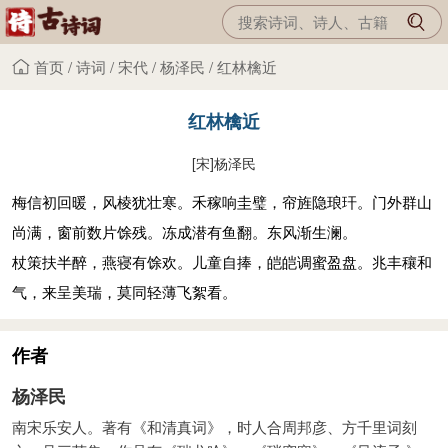
首页
/
诗词
/
宋代
/
杨泽民
/
红林檎近
红林檎近
[宋]
杨泽民
梅信初回暖，风棱犹壮寒。禾稼响圭璧，帘旌隐琅玕。门外群山
尚满，窗前数片馀残。冻成潜有鱼翻。东风渐生澜。
杖策扶半醉，燕寝有馀欢。儿童自捧，皑皑调蜜盈盘。兆丰穰和
气，来呈美瑞，莫同轻薄飞絮看。
作者
杨泽民
南宋乐安人。著有《和清真词》，时人合周邦彦、方千里词刻