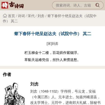
首页
/
诗词
/
宋代
/
刘弇
/
辇下春怀十绝呈赵达夫（试院中
作） 其二
辇下春怀十绝呈赵达夫（试院中作） 其二
[宋]
刘弇
栏玉梯金十二楼，百花烘作紫烟浮。
草黏天远难凭信，丝扑人来惯送愁。
作者
刘弇
刘弇（1048-1102）字伟明，号云龙，安福
（今属江西）人。元丰进士。知嘉州峨眉县，
改太学博士。元符中，进南郊大礼赋，除秘书