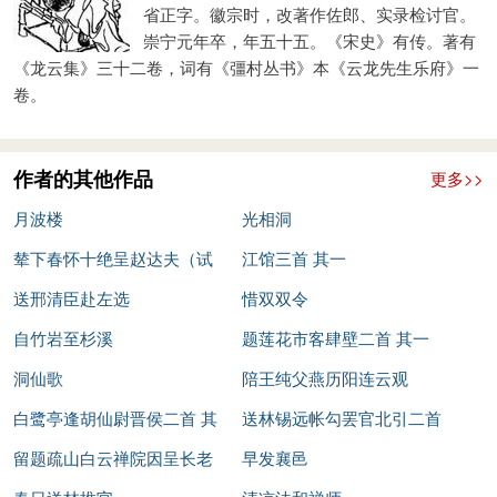
省正字。徽宗时，改著作佐郎、实录检讨官。
崇宁元年卒，年五十五。《宋史》有传。著有
《龙云集》三十二卷，词有《彊村丛书》本《云龙先生乐府》一
卷。
作者的其他作品
更多>>
月波楼
光相洞
辇下春怀十绝呈赵达夫（试
江馆三首 其一
院中作） 其二
送邢清臣赴左选
惜双双令
自竹岩至杉溪
题莲花市客肆壁二首 其一
洞仙歌
陪王纯父燕历阳连云观
白鹭亭逢胡仙尉晋侯二首 其
送林锡远帐勾罢官北引二首
一
留题疏山白云禅院因呈长老
（有引） 其二
早发襄邑