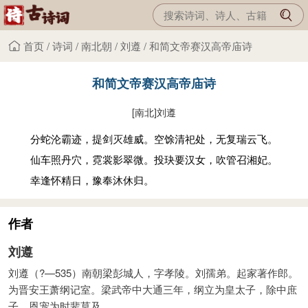
首页
/
诗词
/
南北朝
/
刘遵
/
和简文帝赛汉高帝庙诗
和简文帝赛汉高帝庙诗
[南北]
刘遵
分蛇沦霸迹，提剑灭雄威。空馀清祀处，无复瑞云飞。
仙车照丹穴，霓裳影翠微。投玦要汉女，吹管召湘妃。
幸逢怀精日，豫奉沐休归。
作者
刘遵
刘遵（?—535）南朝梁彭城人，字孝陵。刘孺弟。起家著作郎。
为晋安王萧纲记室。梁武帝中大通三年，纲立为皇太子，除中庶
子，恩宠为时辈莫及。