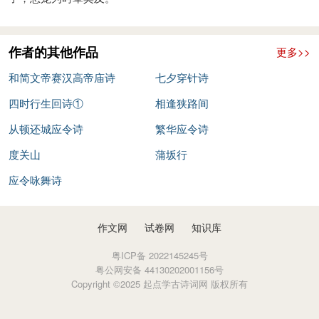
作者的其他作品
更多>>
和简文帝赛汉高帝庙诗
七夕穿针诗
四时行生回诗①
相逢狭路间
从顿还城应令诗
繁华应令诗
度关山
蒲坂行
应令咏舞诗
作文网
试卷网
知识库
粤ICP备 2022145245号
粤公网安备 44130202001156号
Copyright ©2025 起点学古诗词网 版权所有