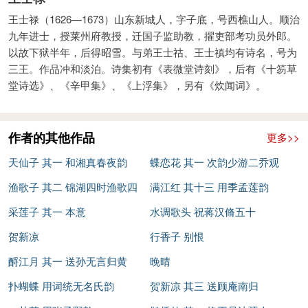
王士禄（1626—1673）山东新城人，字子底，号西樵山人。顺治
九年进士，授莱州府教授，迁国子监助教，擢吏部考功员外郎。
以故下狱半年，后得昭雪。与弟王士祜、王士禛均有诗名，号为
三王。作品冲和淡泊。诗集初有《表微堂诗刻》，后有《十笏草
堂诗选》、《辛甲集》、《上浮集》，另有《炊闻词》。
作者的其他作品
更多>>
天仙子 其一 和湘真春夜韵
蝶恋花 其一 次韵少游二乔观
渔歌子 其二 锦湖四时渔歌四
书图
满江红 其十三 用季孟莲韵
首
采莲子 其一 本意
水调歌头 祝蒋汉脩五十
贺新凉
行香子 别恨
酹江月 其一 送孙无言归黄
晚晴
山，次顾庵韵
扑蝴蝶 用词统无名氏韵
贺新凉 其三 送顾庵南归