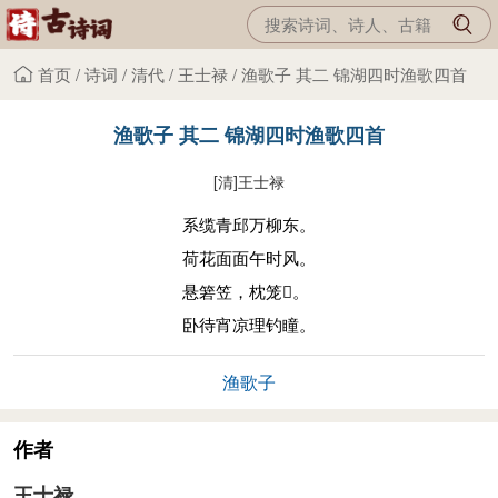
首页
/
诗词
/
清代
/
王士禄
/
渔歌子 其二 锦湖四时渔歌四首
渔歌子 其二 锦湖四时渔歌四首
[清]
王士禄
系缆青邱万柳东。
荷花面面午时风。
悬箬笠，枕笼𥵫。
卧待宵凉理钓瞳。
渔歌子
作者
王士禄