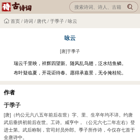
首页
/
诗词
/
唐代
/
于季子
/
咏云
咏云
[唐]
于季子
瑞云千里映，祥辉四望新。随风乱鸟翅，泛水结鱼鳞。
布叶疑临夏，开花讵待春。愿得承嘉景，无令掩桂轮。
作者
于季子
[唐]（约公元六八五年前后在世）字、里、生卒年均不详。约唐
武后垂拱初前后在世。工诗。咸亨中，（公元六七二年左右）登
进士第。武后称制，官司封员外郎。季子所作诗，今仅存七首于
全唐诗中。