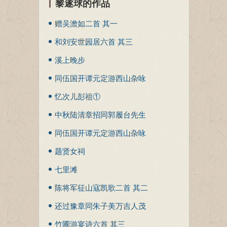
黎遂球的作品
赠吴澹如二首 其一
和刘安世园居六首 其三
溪上晚步
同伍国开谭元定游西山杂咏
二十首 其十五
忆次儿彭祖①
中秋陆清章招同郭履台先生
过雁宕村赏桂漫赋二首① 其
同伍国开谭元定游西山杂咏
二
二十首 其十六
题贤女祠
七里滩
陈将军征山寇凯歌二首 其二
还过豫章同朱子美万吉人茂
先青渥次谦集陈士业斋头
竹圃游宴诗六首 其三