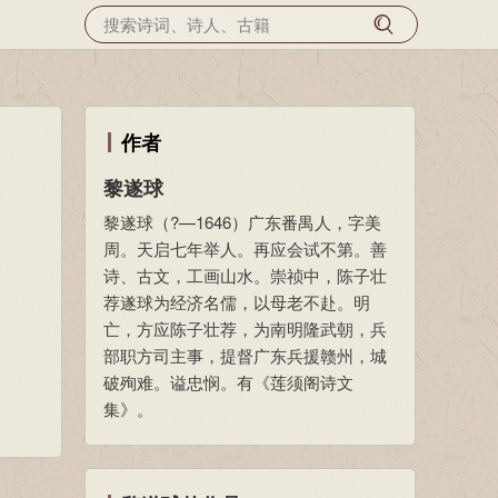
作者
黎遂球
黎遂球（?—1646）广东番禺人，字美
周。天启七年举人。再应会试不第。善
诗、古文，工画山水。崇祯中，陈子壮
荐遂球为经济名儒，以母老不赴。明
亡，方应陈子壮荐，为南明隆武朝，兵
部职方司主事，提督广东兵援赣州，城
破殉难。谥忠悯。有《莲须阁诗文
集》。