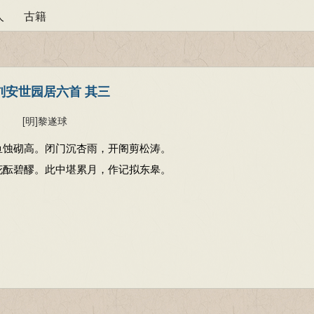
人
古籍
刘安世园居六首 其三
[明]
黎遂球
鱼蚀砌高。闭门沉杏雨，开阁剪松涛。
花酝碧醪。此中堪累月，作记拟东皋。