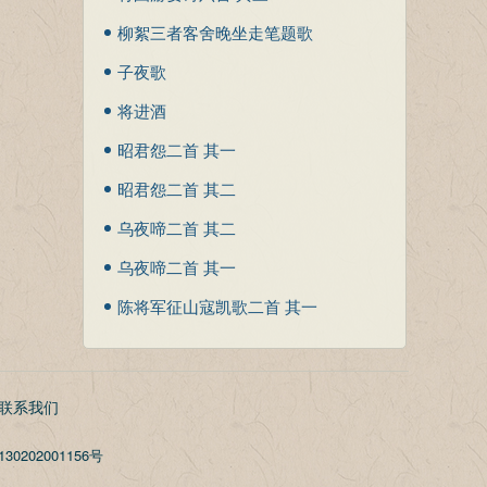
柳絮三者客舍晚坐走笔题歌
者扇 其一
子夜歌
将进酒
昭君怨二首 其一
昭君怨二首 其二
乌夜啼二首 其二
乌夜啼二首 其一
陈将军征山寇凯歌二首 其一
联系我们
30202001156号