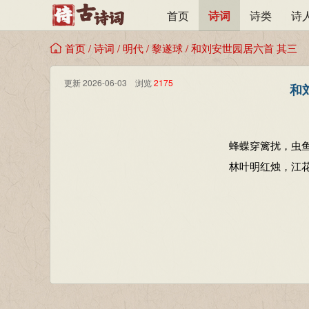
首页
诗词
诗类
诗
首页
/
诗词
/
明代
/
黎遂球
/
和刘安世园居六首 其三
更新 2026-06-03 浏览
2175
和
蜂蝶穿篱扰，虫
林叶明红烛，江