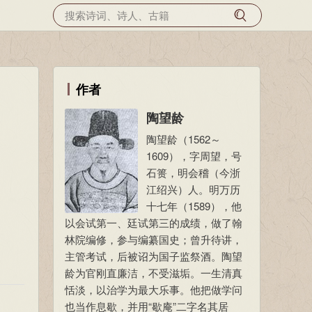
作者
陶望龄
陶望龄（1562～
1609），字周望，号
石篑，明会稽（今浙
江绍兴）人。明万历
十七年（1589），他
以会试第一、廷试第三的成绩，做了翰
林院编修，参与编纂国史；曾升待讲，
主管考试，后被诏为国子监祭酒。陶望
龄为官刚直廉洁，不受滋垢。一生清真
恬淡，以治学为最大乐事。他把做学问
也当作息歇，并用“歇庵”二字名其居