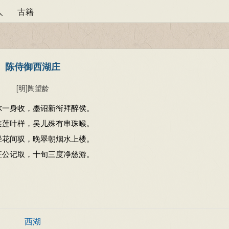
人
古籍
陈侍御西湖庄
[明]
陶望龄
尔一身收，墨诏新衔拜醉侯。
装莲叶样，吴儿殊有串珠喉。
径花间驭，晚翠朝烟水上楼。
狂公记取，十旬三度净慈游。
西湖