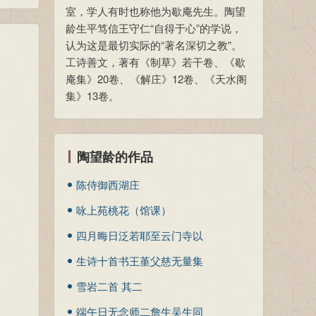
室，学人有时也称他为歇庵先生。陶望
龄生平笃信王守仁“自得于心”的学说，
认为这是最切实际的“著名深切之教”。
工诗善文，著有《制草》若干卷、《歇
庵集》20卷、《解庄》12卷、《天水阁
集》13卷。
陶望龄的作品
陈侍御西湖庄
咏上苑桃花（馆课）
四月晦日泛若耶至云门寺以
起坐鱼鸟间动摇山水影为韵
生诗十首书王堇父慈无量集
十首 其三
以凡百畏刀杖无不爱寿命为
雪岩二首 其二
韵（录八首） 其三
端午日无念师二詹生吴生同