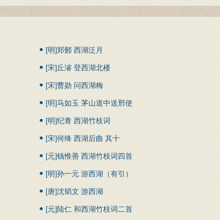
[明]郑鄤 西湖泛月
[宋]丘濬 登西湖北楼
[宋]曹勋 问西湖梅
[明]马如玉 茅山道中送邢使
君之西湖
[明]纪青 西湖竹枝词
[宋]何绛 西湖后曲 其十
[元]钱惟善 西湖竹枝词四首
其二
[明]孙一元 游西湖（有引）
[唐]沈韬文 游西湖
[元]陆仁 和西湖竹枝词二首