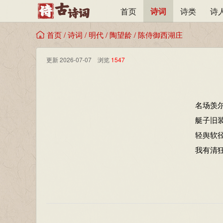
首页
诗词
诗类
诗
首页
/
诗词
/
明代
/
陶望龄
/
陈侍御西湖庄
更新 2026-07-07 浏览
1547
名场羡
艇子旧
轻舆软
我有清