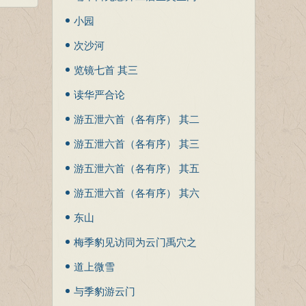
集斋中偶看坡公汁
小园
次沙河
览镜七首 其三
读华严合论
游五泄六首（各有序） 其二
第五泄
游五泄六首（各有序） 其三
白龙井
游五泄六首（各有序） 其五
紫阆
游五泄六首（各有序） 其六
玉京洞
东山
梅季豹见访同为云门禹穴之
游诗赠其行
道上微雪
与季豹游云门