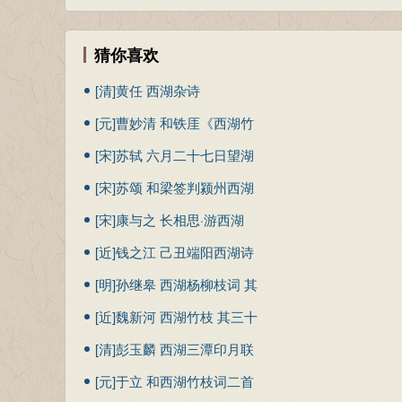
猜你喜欢
[清]黄任 西湖杂诗
[元]曹妙清 和铁厓《西湖竹
枝
[宋]苏轼 六月二十七日望湖
楼醉书
[宋]苏颂 和梁签判颍州西湖
十三题·临胜阁
[宋]康与之 长相思·游西湖
[近]钱之江 己丑端阳西湖诗
社茅家步雅集分均得真字
[明]孙继皋 西湖杨柳枝词 其
二
[近]魏新河 西湖竹枝 其三十
六
[清]彭玉麟 西湖三潭印月联
[元]于立 和西湖竹枝词二首