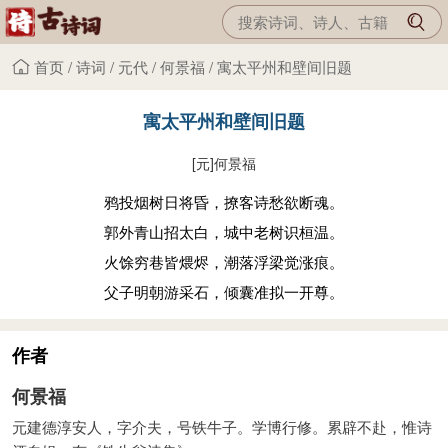
首页
/
诗词
/
元代
/
何景福
/
寓太平州和壁间旧题
寓太平州和壁间旧题
[元]
何景福
鸦投烟树日将昏，撩客诗愁欲断魂。
郭外青山招太白，城中老树识桓温。
火馀穷巷皆煨烬，潮落浮梁觉涨痕。
父子明朝游采石，倾囊准拟一开尊。
作者
何景福
元建德淳安人，字介夫，号铁牛子。学博行修。累辟不赴，惟诗