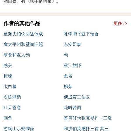
酒自娱。有《铁牛翁诗集》。
作者的其他作品
更多>>
童尧夫招饮回途偶成
咏李鹏飞庭下瑞香
寓太平州和壁间旧题
东安即事
寒食和友人韵
句
感兴
秋江旅怀
梅魂
禽名
太白墓
柳絮
次陈湖韵
偶成寄王伯玉
江天雪意
花时苦雨
画鱼
篬筤轩为张克旻作（三墩
游铜山示规孺侄
人。）
和洪伯英感怀三首 其三