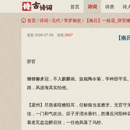
首页
诗词
诗类
诗
首页
/
诗词
/
元代
/
孛罗御史
/
【南吕】一枝花_辞官
更新 2026-07-08 浏览
2937
【南
辞官
懒簪獬豸冠，不入麒麟画。旋栽陶令菊，学种邵平瓜
踏，风波海其实怕他。
【梁州】尽燕雀喧檐聒耳，任豺狼当道磨牙。无官守
佳，一门和气欢洽。叹子牙渭水垂钓，胜潘岳河阳种
着老瓦盆边醉后扶，一任他风落了乌纱。