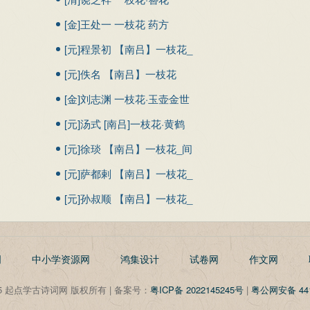
[金]王处一 一枝花 药方
[元]程景初 【南吕】一枝花_
熬煎碎窃玉
[元]佚名 【南吕】一枝花
四景 春
[金]刘志渊 一枝花·玉壶金世
界
[元]汤式 [南吕]一枝花·黄鹤
楼
[元]徐琰 【南吕】一枝花_间
阻风吹散
[元]萨都剌 【南吕】一枝花_
妓女蹴鞠红
[元]孙叔顺 【南吕】一枝花_
绣帏中受坎
明
中小学资源网
鸿集设计
试卷网
作文网
©2025 起点学古诗词网 版权所有 | 备案号：
粤ICP备 2022145245号
|
粤公网安备 441