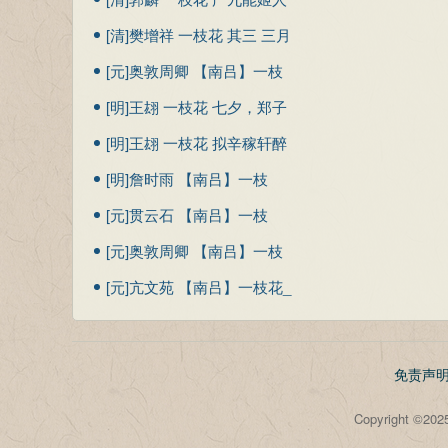
张秋月，故外家青衣也，字
[清]樊增祥 一枝花 其三 三月
以香修，为绘秋江载月图，
初九日过西园，薄阴酿雨，
[元]奥敦周卿 【南吕】一枝
寄题其卷
花木皆有寒色，再叠前韵
花 远归
[明]王翃 一枝花 七夕，郑子
京招同谈黄浮屠闇伯小集
[明]王翃 一枝花 拟辛稼轩醉
（壬午）
中作（壬午）
[明]詹时雨 【南吕】一枝
花 丽情_银杏叶凋零
[元]贯云石 【南吕】一枝
花 离闷
[元]奥敦周卿 【南吕】一枝
花_远归年深马
[元]亢文苑 【南吕】一枝花_
为玉梅作人
免责声
Copyright 