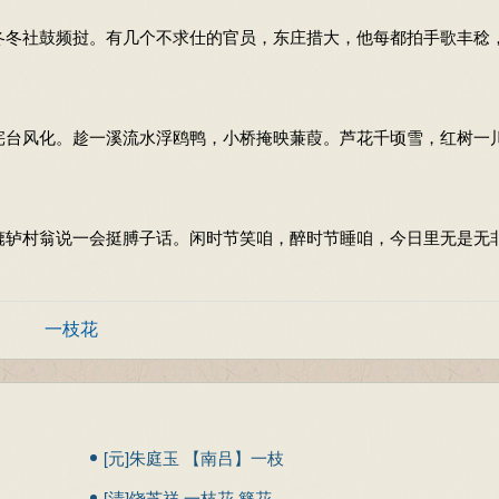
冬冬社鼓频挝。有几个不求仕的官员，东庄措大，他每都拍手歌丰稔
宪台风化。趁一溪流水浮鸥鸭，小桥掩映蒹葭。芦花千顷雪，红树一
辘轳村翁说一会挺膊子话。闲时节笑咱，醉时节睡咱，今日里无是无
一枝花
[元]朱庭玉 【南吕】一枝
花 女怨
[清]饶芝祥 一枝花·簪花