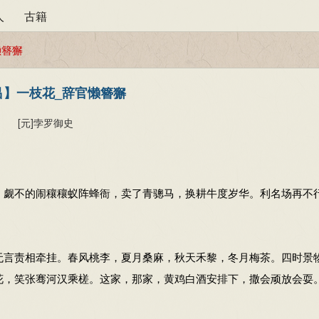
人
古籍
懒簪獬
吕】一枝花_辞官懒簪獬
[元]
孛罗御史
。觑不的闹穰穰蚁阵蜂衙，卖了青骢马，换耕牛度岁华。利名场再不
无言责相牵挂。春风桃李，夏月桑麻，秋天禾黎，冬月梅茶。四时景
花，笑张骞河汉乘槎。这家，那家，黄鸡白酒安排下，撒会顽放会耍