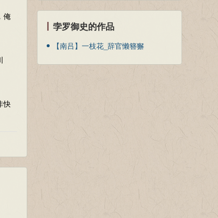
，俺
孛罗御史的作品
【南吕】一枝花_辞官懒簪獬
川
非快