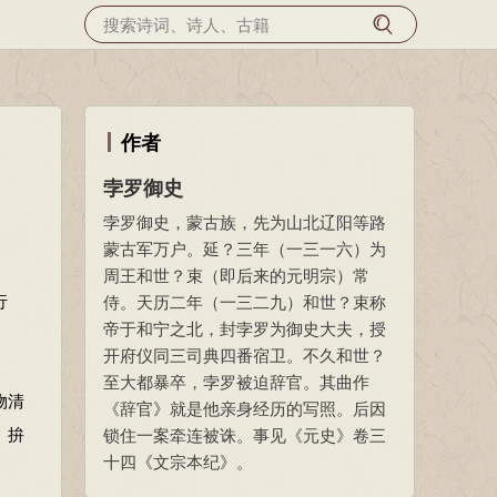
作者
孛罗御史
孛罗御史，蒙古族，先为山北辽阳等路
蒙古军万户。延？三年（一三一六）为
周王和世？束（即后来的元明宗）常
行
侍。天历二年（一三二九）和世？束称
帝于和宁之北，封孛罗为御史大夫，授
开府仪同三司典四番宿卫。不久和世？
至大都暴卒，孛罗被迫辞官。其曲作
物清
《辞官》就是他亲身经历的写照。后因
。拚
锁住一案牵连被诛。事见《元史》卷三
十四《文宗本纪》。