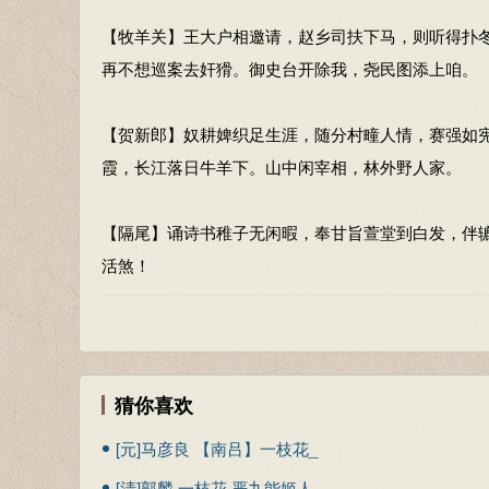
【牧羊关】王大户相邀请，赵乡司扶下马，则听得扑
再不想巡案去奸猾。御史台开除我，尧民图添上咱。
【贺新郎】奴耕婢织足生涯，随分村疃人情，赛强如
霞，长江落日牛羊下。山中闲宰相，林外野人家。
【隔尾】诵诗书稚子无闲暇，奉甘旨萱堂到白发，伴
活煞！
猜你喜欢
[元]马彦良 【南吕】一枝花_
春雨润夭桃
[清]郭麟 一枝花 严九能姬人