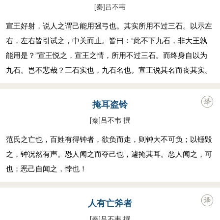
[秦
]
吕不韦
宣王好射，说人之谓己能用强弓也。其实所用不过三石。以示左
右，左右皆引试之，中关而止。皆曰：“此不下九石，非大王孰
能用是？”宣王悦之，宣王之情，所用不过三石。而终身自以为
九石。岂不悲哉？三石实也，九石名也。宣王说其名而丧其实。
掩耳盗铃
[秦
]
吕不韦 撰
范氏之亡也，百姓有得钟者，欲负而走，则钟大不可负；以锤毁
之，钟况然有声。恐人闻之而夺己也，遽掩其耳。恶人闻之，可
也；恶己自闻之，悖也！
人有亡斧者
[秦
]
吕不韦 撰