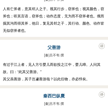
人有亡斧者，意其邻人之子。视其行步，窃斧也；视其颜色，窃
斧也；听其言语，窃斧也；动作态度，无为而不窃斧者也。俄而
掘其沟而得其斧，他日，复见其邻之子，其行动、颜色、动作皆
无似窃斧者也。
父善游
[秦
]
吕不韦 撰
有过于江上者，见人方引婴儿而欲投之江中，婴儿啼。人问其
故。曰：“此其父善游。”
其父虽善游，其子岂遽善游哉？以此任物，亦必悖矣。
秦西巴纵麑
[秦
]
吕不韦 撰