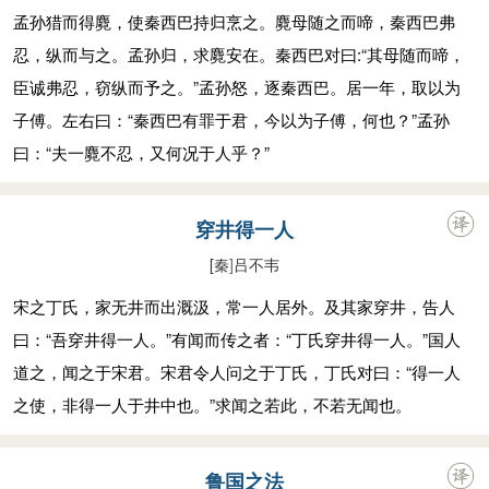
孟孙猎而得麑，使秦西巴持归烹之。麑母随之而啼，秦西巴弗
忍，纵而与之。孟孙归，求麑安在。秦西巴对曰:“其母随而啼，
臣诚弗忍，窃纵而予之。”孟孙怒，逐秦西巴。居一年，取以为
子傅。左右曰：“秦西巴有罪于君，今以为子傅，何也？”孟孙
曰：“夫一麑不忍，又何况于人乎？”
穿井得一人
[秦
]
吕不韦
宋之丁氏，家无井而出溉汲，常一人居外。及其家穿井，告人
曰：“吾穿井得一人。”有闻而传之者：“丁氏穿井得一人。”国人
道之，闻之于宋君。宋君令人问之于丁氏，丁氏对曰：“得一人
之使，非得一人于井中也。”求闻之若此，不若无闻也。
鲁国之法