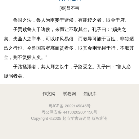
[秦
]
吕不韦
鲁国之法，鲁人为臣妾于诸侯，有能赎之者，取金于府。
子贡赎鲁人于诸侯，来而让不取其金。孔子曰：“赐失之
矣。夫圣人之举事，可以移风易俗，而教导可施于百姓，非独适
己之行也。今鲁国富者寡而贫者多，取其金则无损于行，不取其
金，则不复赎人矣。”
子路拯溺者，其人拜之以牛，子路受之。孔子曰：“鲁人必
拯溺者矣。
作文网
试卷网
知识库
粤ICP备 2022145245号
粤公网安备 44130202001156号
Copyright ©2025 起点学古诗词网 版权所有