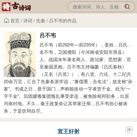
首页
/
诗词
/
先秦
/
吕不韦的作品
吕不韦
吕不韦（前292年—前235年），姜姓，吕氏，
名不韦，卫国濮阳（今河南省安阳市滑县）
人。战国末年著名商人、政治家、思想家，官
至秦国丞相。吕不韦主持编纂《吕氏春秋》
（又名《吕览》），有八览、六论、十二纪共
20余万言，汇合了先秦各派学说，“兼儒墨，合名法”，故史称“杂
家”。书成之日，悬于国门，声称能改动一字者赏千金。此为“一
字千金”。后因嫪毐集团叛乱事受牵连，被免除相邦职务，出居
河南封地。不久，秦王政复命让其举家迁蜀，吕不韦担心被诛
杀，于是饮鸩自尽。
宣王好射