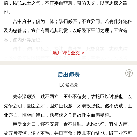
德，恢弘志士之气，不宜妄自菲薄，引喻失义，以塞忠谏之路
也。
宫中府中，俱为一体；陟罚臧否，不宜异同。若有作奸犯科
及为忠善者，宜付有司论其刑赏，以昭陛下平明之理；不宜偏
私，使内外异法也。
侍中、侍郎郭攸之、费祎、董允等，此皆良实，志虑忠纯，
展开阅读全文 ∨
是以先帝简拔以遗陛下：愚以为宫中之事，事无大小，悉以咨
之，然后施行，必能裨补阙漏，有所广益。
后出师表
将军向宠，性行淑均，晓畅军事，试用于昔日，先帝称之曰
[汉
]
诸葛亮
能，是以众议举宠为督。愚以为营中之事，悉以咨之，必能使行
阵和睦，优劣得所。
先帝深虑汉、贼不两立，王业不偏安，故托臣以讨贼也。以
亲贤臣，远小人，此先汉所以兴隆也；亲小人，远贤臣，此
先帝之明，量臣之才，固知臣伐贼，才弱敌强也。然不伐贼，王
后汉所以倾颓也。先帝在时，每与臣论此事，未尝不叹息痛恨于
业亦亡。惟坐而待亡，孰与伐之？是故托臣而弗疑也。
桓、灵也。侍中、尚书、长史、参军，此悉贞良死节之臣，愿陛
臣受命之日，寝不安席，食不甘味。思惟北征。宜先入南。
下亲之信之，则汉室之隆，可计日而待也。
故五月渡泸，深入不毛，并日而食；臣非不自惜也，顾王业不可