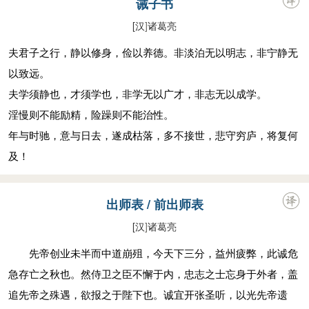
诫子书
[汉
]
诸葛亮
夫君子之行，静以修身，俭以养德。非淡泊无以明志，非宁静无
以致远。
夫学须静也，才须学也，非学无以广才，非志无以成学。
淫慢则不能励精，险躁则不能治性。
年与时驰，意与日去，遂成枯落，多不接世，悲守穷庐，将复何
及！
出师表 / 前出师表
[汉
]
诸葛亮
先帝创业未半而中道崩殂，今天下三分，益州疲弊，此诚危
急存亡之秋也。然侍卫之臣不懈于内，忠志之士忘身于外者，盖
追先帝之殊遇，欲报之于陛下也。诚宜开张圣听，以光先帝遗