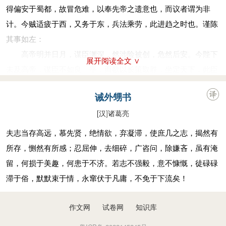
臣本布衣，躬耕于南阳，苟全性命于乱世，不求闻达于诸
得偏安于蜀都，故冒危难，以奉先帝之遗意也，而议者谓为非
侯。先帝不以臣卑鄙，猥自枉屈，三顾臣于草庐之中，咨臣以当
计。今贼适疲于西，又务于东，兵法乘劳，此进趋之时也。谨陈
世之事，由是感激，遂许先帝以驱驰。后值倾覆，受任于败军之
其事如左：
际，奉命于危难之间，尔来二十有一年矣。
高帝明并日月，谋臣渊深，然涉险被创，危然后安。今陛下
展开阅读全文 ∨
先帝知臣谨慎，故临崩寄臣以大事也。受命以来，夙夜忧
未及高帝，谋臣不如良、平，而欲以长策取胜，坐定天下，此臣
叹，恐托付不效，以伤先帝之明；故五月渡泸，深入不毛。今南
之未解一也。
诫外甥书
方已定，兵甲已足，当奖率三军，北定中原，庶竭驽钝，攘除奸
刘繇、王朗各据州郡，论安言计，动引圣人，群疑满腹，众
凶，兴复汉室，还于旧都。此臣所以报先帝而忠陛下之职分也。
[汉
]
诸葛亮
难塞胸，今岁不战，明年不征，使孙策坐大，遂并江东，此臣之
至于斟酌损益，进尽忠言，则攸之、祎、允之任也。
未解二也。
夫志当存高远，慕先贤，绝情欲，弃凝滞，使庶几之志，揭然有
愿陛下托臣以讨贼兴复之效，不效，则治臣之罪，以告先帝
曹操智计，殊绝于人，其用兵也，仿佛孙、吴，然困于南
所存，恻然有所感；忍屈伸，去细碎，广咨问，除嫌吝，虽有淹
之灵。若无兴德之言，则责攸之、祎、允等之慢，以彰其咎；陛
阳，险于乌巢，危于祁连，逼于黎阳，几败北山，殆死潼关，然
留，何损于美趣，何患于不济。若志不强毅，意不慷慨，徒碌碌
下亦宜自谋，以咨诹善道，察纳雅言，深追先帝遗诏。臣不胜受
后伪定一时耳。况臣才弱，而欲以不危而定之，此臣之未解三
滞于俗，默默束于情，永窜伏于凡庸，不免于下流矣！
恩感激。
也。
今当远离，临表涕零，不知所言。
曹操五攻昌霸不下，四越巢湖不成，任用李服而李服图之，
作文网
试卷网
知识库
委任夏侯而夏侯败亡，先帝每称操为能，犹有此失，况臣驽下，