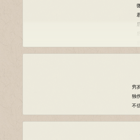
穷
独
不