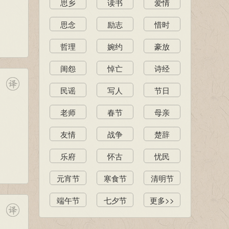
思乡
读书
爱情
思念
励志
惜时
哲理
婉约
豪放
闺怨
悼亡
诗经
民谣
写人
节日
老师
春节
母亲
友情
战争
楚辞
乐府
怀古
忧民
元宵节
寒食节
清明节
端午节
七夕节
更多>>