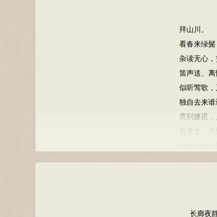
拜山川。
看春来绿鬓
杂读无心，
笛声送、离
似听莺歌，
独自去来谁
意到嫌迟，
且哀乞、天
愿借光辉北
长廊夜