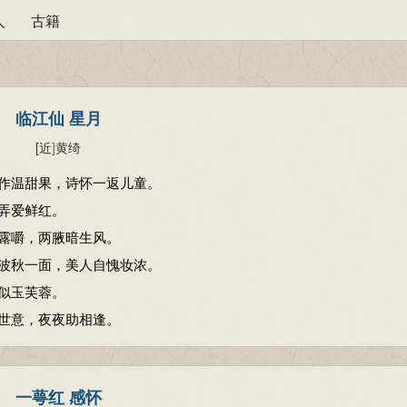
人
古籍
临江仙 星月
[近
]
黄绮
作温甜果，诗怀一返儿童。
弄爱鲜红。
露嚼，两腋暗生风。
波秋一面，美人自愧妆浓。
似玉芙蓉。
世意，夜夜助相逢。
一萼红 感怀