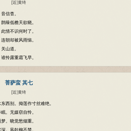
[近
]
黄绮
音信杳。
鹊噪低檐天欲晓。
此情不识何时了。
连朝却被风雨恼。
关山道。
谁怜露重霜飞早。
菩萨蛮 其七
[近
]
黄绮
水东西别。拗莲作寸丝难绝。
春眠。无媒窃自怜。
雨梦。晓觉愁烟重。
篙深。风欹柳不禁。