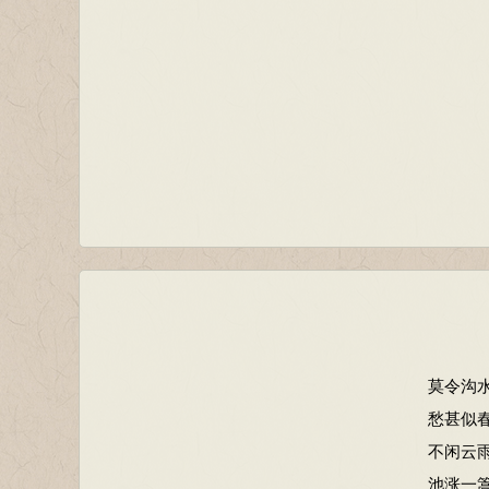
莫令沟
愁甚似
不闲云
池涨一