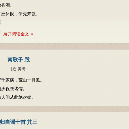
微香溜。
君应休恨，伊先来就。
后。
后。
展开阅读全文 ∨
后。
闲乘兴。
偏贪静。
南歌子 毁
醉中无恙千年庆。
[近
]
黄绮
情非旧。
岁千家病，荒山一月孤。
诗俱秀。
伤庆祝毁诸儒。
怎将愁减，深知添瘦。
信人间从此绝欢娱。
又。
又。
又。
归自谣十首 其三