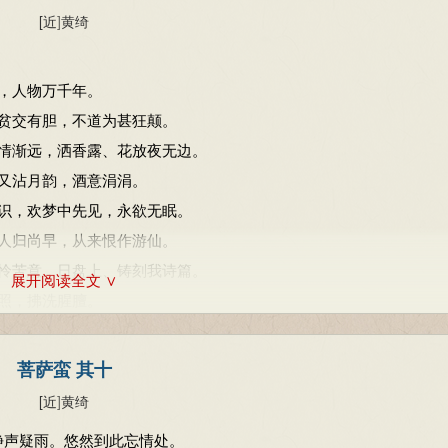
[近
]
黄绮
，人物万千年。
贫交有胆，不道为甚狂颠。
情渐远，洒香露、花放夜无边。
又沾月韵，酒意涓涓。
识，欢梦中先见，永欲无眠。
人归尚早，从来恨作游仙。
怜苦意，日盘上、铸刻我诗篇。
展开阅读全文 ∨
照，拂洗腥膻。
菩萨蛮 其十
[近
]
黄绮
静声疑雨。悠然到此忘情处。