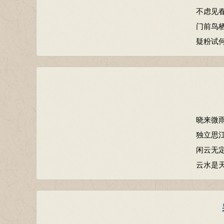
不虑见
门前鸟
疑粉试
晓来微
独立思
闲云无
云水是