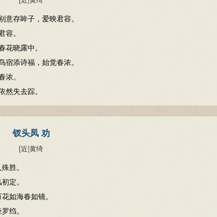
别意存眸子，爱映君容。
君容。
春花晓露中。
鸟宿添诗福，始觉春浓。
春浓。
依然失去踪。
钗头凤 劝
[近
]
黄绮
人殊胜。
风初定。
万花如海春如镜。
轻罗绉。