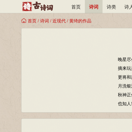
首页
诗词
诗类
诗
首页
/
诗词
/
近现代
/
黄绮的作品
晚星尽
摘来玩
更将和
月洗银
秋神正
也知人