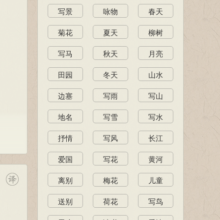
写景
咏物
春天
菊花
夏天
柳树
写马
秋天
月亮
田园
冬天
山水
边塞
写雨
写山
地名
写雪
写水
抒情
写风
长江
爱国
写花
黄河
离别
梅花
儿童
送别
荷花
写鸟