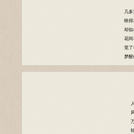
几多
映得
却似
花间
觉了
梦醒