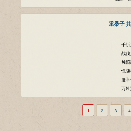
采桑子 
千祈
战伐
烛照
愧随
漫举
万姓
1
2
3
4