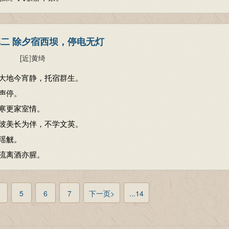
其二 除夕宿西坝，停电无灯
[近
]
黄绮
大地今宵静，托宿群生。
声停。
寒更家室情。
彼美长为伴，不学文英。
瑶觥。
流离酒亦腥。
5
6
7
下一页>
...14