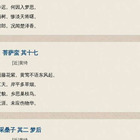
春迟。何因入梦思。
栖树。惨淡天将曙。
何郎。况闻楚泽香。
菩萨蛮 其十七
[近
]
黄绮
雨藤花紫。黄莺不语东风起。
江天。岸平多草烟。
定貌。乡思巢枝鸟。
天涯。未应伤物华。
采桑子 其二 梦后
[近
]
黄绮