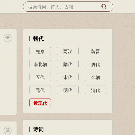
朝代
先秦
两汉
魏晋
南北朝
隋代
唐代
五代
宋代
金朝
元代
明代
清代
近现代
诗词