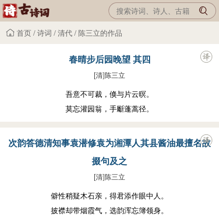
首页
/
诗词
/
清代
/
陈三立的作品
春晴步后园晚望 其四
[清
]
陈三立
吾意不可裁，倏与片云暝。
莫忘灌园翁，手斸蓬蒿径。
次韵答德清知事袁潜修袁为湘潭人其县酱油最擅名故
掇句及之
[清
]
陈三立
僻性稍疑木石亲，得君添作眼中人。
披襟却带烟霞气，选韵浑忘簿领身。