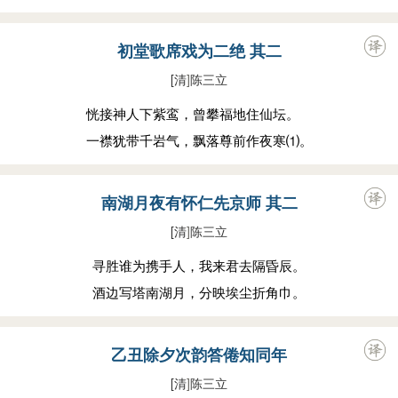
初堂歌席戏为二绝 其二
[清
]
陈三立
恍接神人下紫鸾，曾攀福地住仙坛。
一襟犹带千岩气，飘落尊前作夜寒⑴。
南湖月夜有怀仁先京师 其二
[清
]
陈三立
寻胜谁为携手人，我来君去隔昏辰。
酒边写塔南湖月，分映埃尘折角巾。
乙丑除夕次韵答倦知同年
[清
]
陈三立