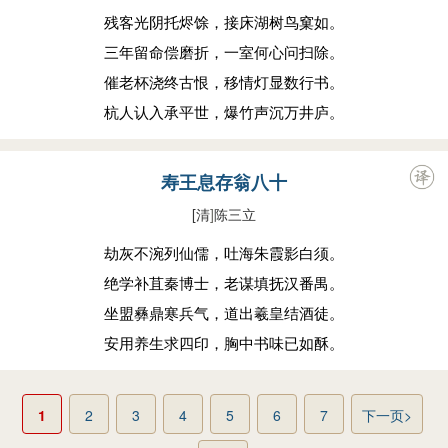
残客光阴托烬馀，接床湖树鸟窠如。
三年留命偿磨折，一室何心问扫除。
催老杯浇终古恨，移情灯显数行书。
杭人认入承平世，爆竹声沉万井庐。
寿王息存翁八十
[清
]
陈三立
劫灰不涴列仙儒，吐海朱霞影白须。
绝学补苴秦博士，老谋填抚汉番禺。
坐盟彝鼎寒兵气，道出羲皇结酒徒。
安用养生求四印，胸中书味已如酥。
1
2
3
4
5
6
7
下一页>