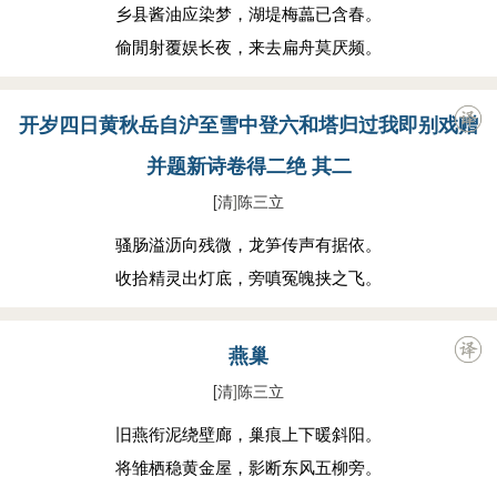
乡县酱油应染梦，湖堤梅藟已含春。
偷閒射覆娱长夜，来去扁舟莫厌频。
开岁四日黄秋岳自沪至雪中登六和塔归过我即别戏赠
并题新诗卷得二绝 其二
[清
]
陈三立
骚肠溢沥向残微，龙笋传声有据依。
收拾精灵出灯底，旁嗔冤魄挟之飞。
燕巢
[清
]
陈三立
旧燕衔泥绕壁廊，巢痕上下暖斜阳。
将雏栖稳黄金屋，影断东风五柳旁。