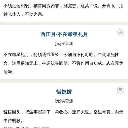
不须远远相躬。稽首同流勿罪，施宽慈、意莫忡悦。开青眼，用
神光体入，不动之宗。
西江月·不在瞻星礼月
[元
]
侯善渊
不在瞻星礼月，何须诵戒看经。今朝与汝付叮咛。生死须凭性
命。道启遍知无上，神通法界圆明。不劳作用自功成。志在无为
清净。
惜奴娇
[元
]
侯善渊
猛悟回头，把尘事都忘了。急收心、速归大道。空里寻真，向无
中传明教。