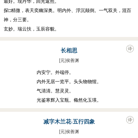
最好。现丹华，回光返照。
探□精微，表天奕幽深奥。明内外、浮沉颠倒。一气双关，混百
神，分三要。
玄妙。瑞云扶，玉辰容貌。
长相思
[元
]
侯善渊
内安宁。外端停。
内外无居一览平。头头物物惺。
气清清。慧灵灵。
光鉴寒辉入宝瓶。翛然化玉瑛。
减字木兰花·五行四象
[元
]
侯善渊