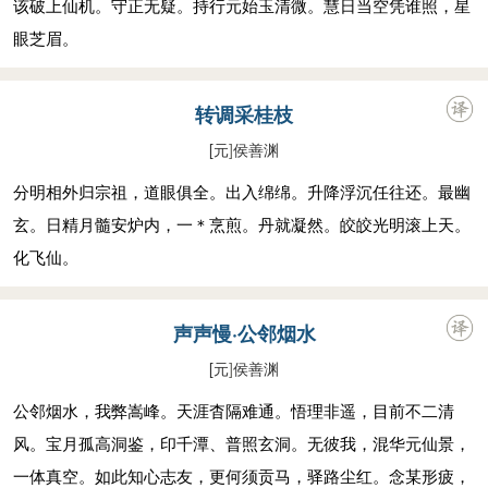
该破上仙机。守正无疑。持行元始玉清微。慧日当空凭谁照，星
眼芝眉。
转调采桂枝
[元
]
侯善渊
分明相外归宗祖，道眼俱全。出入绵绵。升降浮沉任往还。最幽
玄。日精月髓安炉内，一＊烹煎。丹就凝然。皎皎光明滚上天。
化飞仙。
声声慢·公邻烟水
[元
]
侯善渊
公邻烟水，我弊嵩峰。天涯杳隔难通。悟理非遥，目前不二清
风。宝月孤高洞鉴，印千潭、普照玄洞。无彼我，混华元仙景，
一体真空。如此知心志友，更何须贡马，驿路尘红。念某形疲，