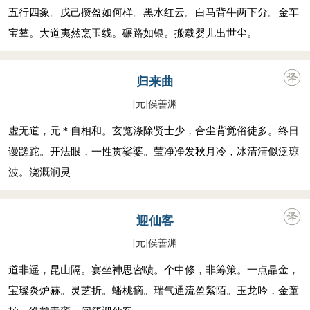
五行四象。戊己攒盈如何样。黑水红云。白马背牛两下分。金车
宝辇。大道夷然烹玉线。碾路如银。搬载婴儿出世尘。
归来曲
[元
]
侯善渊
虚无道，元＊自相和。玄览涤除贤士少，合尘背觉俗徒多。终日
谩蹉跎。开法眼，一性贯娑婆。莹净净发秋月冷，冰清清似泛琼
波。浇溉润灵
迎仙客
[元
]
侯善渊
道非遥，昆山隔。宴坐神思密赜。个中修，非筹策。一点晶金，
宝璨炎炉赫。灵芝折。蟠桃摘。瑞气通流盈紫陌。玉龙吟，金童