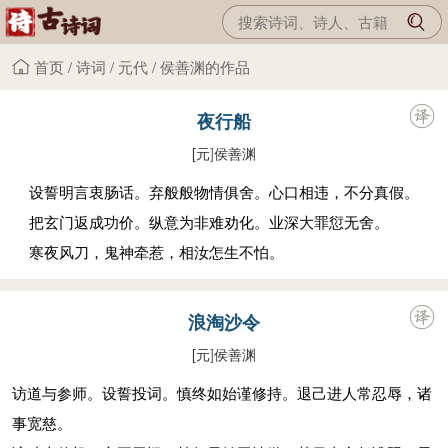
首页
/
诗词
/
元代
/
侯善渊的作品
夜行船
[元
]
侯善渊
设誓明言衷肠话。弃般般物情俱舍。心口相违，不分真假。
把玄门返成功价。纵意为非难劝化。业深大罪愆无舍。
寒夜风刀，鬼神牵惹，相汝怎生不怕。
浪淘沙令
[元
]
侯善渊
访道与参师。设誓投词。慎终如始谨修持。退己进人常忍辱，诸
事宽慈。