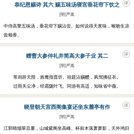
恭纪恩赐诗 其六 赐五味汤寝宫垂花帘下饮之
[明
]
严嵩
中侍高擎五味汤，垂花帘下赐沾尝。如何说得天浆味，喉吻生凉
齿颊香。
赠曹大参仲礼并简高大参子业 其二
[明
]
严嵩
芾舄辞天陛，旌麾指晋圻。祖筵沾赐醴，夙驾拂征衣。
过雨关尘净，经霜陇叶飞。同游有高适，知咏省中薇。
晓登朝天宫西阁集宴还坐东麓亭有作
[明
]
严嵩
江郭晴烟翠且重，山城紫阁坐高峰。杯前木落萧萧影，天外鸿归