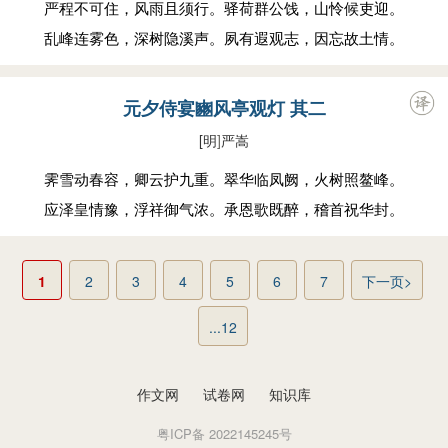
严程不可住，风雨且须行。驿荷群公饯，山怜候吏迎。
乱峰连雾色，深树隐溪声。夙有遐观志，因忘故土情。
元夕侍宴豳风亭观灯 其二
[明
]
严嵩
霁雪动春容，卿云护九重。翠华临凤阙，火树照鳌峰。
应泽皇情豫，浮祥御气浓。承恩歌既醉，稽首祝华封。
1
2
3
4
5
6
7
下一页>
...12
作文网
试卷网
知识库
粤ICP备 2022145245号