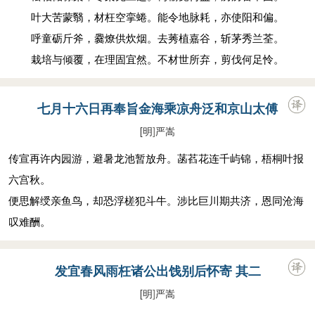
叶大苦蒙翳，材枉空挛蜷。能令地脉耗，亦使阳和偏。
呼童砺斤斧，爨燎供炊烟。去莠植嘉谷，斩茅秀兰荃。
栽培与倾覆，在理固宜然。不材世所弃，剪伐何足怜。
七月十六日再奉旨金海乘凉舟泛和京山太傅
[明
]
严嵩
传宣再许内园游，避暑龙池暂放舟。菡萏花连千屿锦，梧桐叶报
六宫秋。
便思解绶亲鱼鸟，却恐浮槎犯斗牛。涉比巨川期共济，恩同沧海
叹难酬。
发宜春风雨枉诸公出饯别后怀寄 其二
[明
]
严嵩