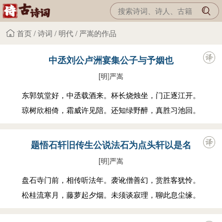
首页
/
诗词
/
明代
/
严嵩的作品
中丞刘公卢洲宴集公子与予姻也
[明
]
严嵩
东郭筑堂好，中丞载酒来。杯长烧烛坐，门正逐江开。
琼树欣相倚，霜威许见陪。还知绿野醉，真胜习池回。
题悟石轩旧传生公说法石为点头轩以是名
[明
]
严嵩
盘石寺门前，相传听法年。袭讹僧善幻，赏胜客犹怜。
松桂流寒月，藤萝起夕烟。未须谈寂理，聊此息尘缘。