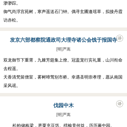
渺渺踪。
御气尚浮宫苑树，寒声遥送石门钟。偶寻玄圃逢瑶草，拟接丹霞
访赤松。
发京六部都察院通政司大理寺诸公会饯于报国寺
[明
]
严嵩
双龙御节下重霄，九棘芳筵集上僚。冠盖宠行宾礼重，山川衔命
去程遥。
天香清梵留僧室，雾树啼莺别市桥。幸遇圣明崇孝理，愿从南国
采风谣。
伐园中木
[明
]
严嵩
松柏储栋梁，枣栗充豆笾。樗榆竟何益，历历蕃中园。