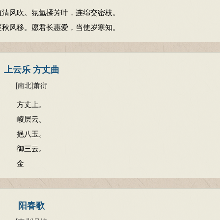
值清风吹。氛氲揉芳叶，连绵交密枝。
逐秋风移。愿君长惠爱，当使岁寒知。
上云乐 方丈曲
[南北
]
萧衍
方丈上。
崚层云。
挹八玉。
御三云。
金
阳春歌