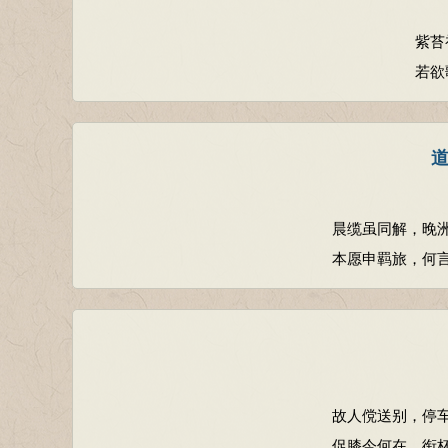
紫苔
若欲
晨缆虽同解，晚
本愿申羁旅，何
故人傥送别，停
促膝今何在，衔