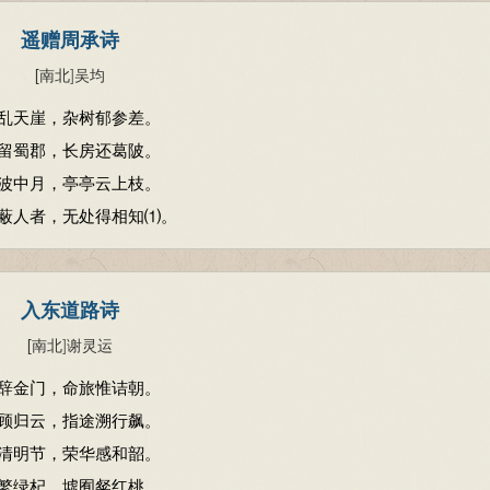
遥赠周承诗
[南北
]
吴均
乱天崖，杂树郁参差。
留蜀郡，长房还葛陂。
波中月，亭亭云上枝。
蔽人者，无处得相知⑴。
入东道路诗
[南北
]
谢灵运
辞金门，命旅惟诘朝。
顾归云，指途溯行飙。
清明节，荣华感和韶。
繁绿杞，墟囿粲红桃。