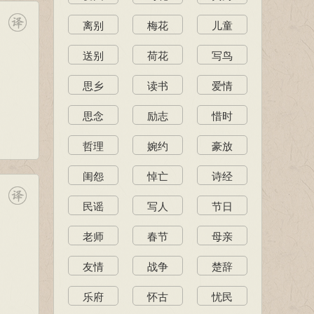
离别
梅花
儿童
送别
荷花
写鸟
思乡
读书
爱情
思念
励志
惜时
哲理
婉约
豪放
闺怨
悼亡
诗经
民谣
写人
节日
老师
春节
母亲
友情
战争
楚辞
乐府
怀古
忧民