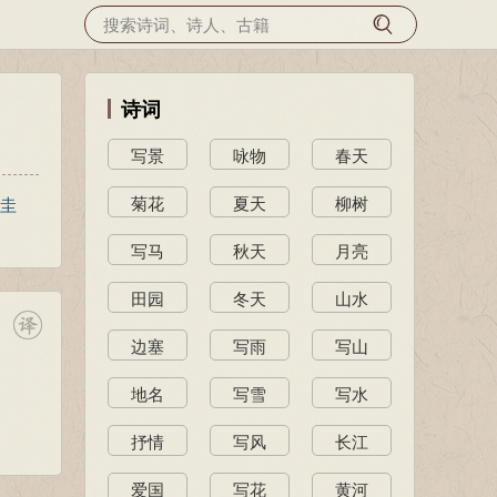
诗词
写景
咏物
春天
菊花
夏天
柳树
圭
写马
秋天
月亮
田园
冬天
山水
边塞
写雨
写山
地名
写雪
写水
抒情
写风
长江
爱国
写花
黄河