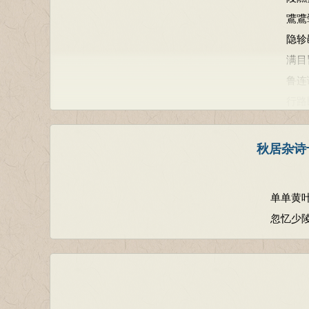
鷕鷕
隐轸
满目
鲁连
行路
秋居杂诗
单单黄
忽忆少