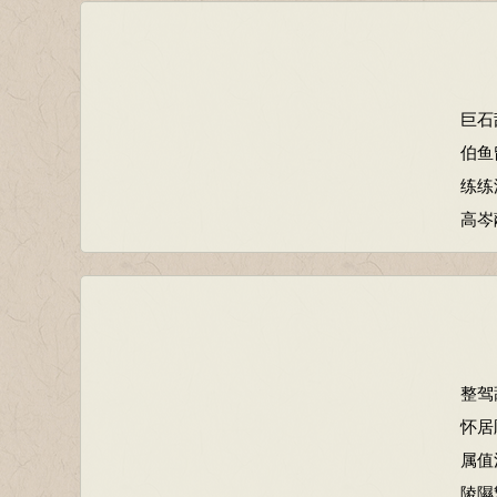
巨石
伯鱼
练练
高岑
整驾
怀居
属值
陵隰