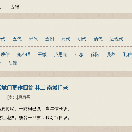
人
古籍
唐代
五代
宋代
金朝
元代
明代
清代
近现代
庾信
鲍令晖
王微
卢思道
江总
徐陵
吴均
孔稚
吾
阴铿
城门更作四首 其二 南城门老
[南北
]
庾肩吾
藤复将啮。一随柯已微，当年信长诀。
类红花热。妍容一旦罢，孤灯行自设。