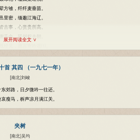
翚方雊，纤纤麦垂苗。
邑里密，缅邈江海辽。
皆古事，心赏贵所高。
谢千金，延州权去朝。
展开阅读全文 ∨
既经见，愿言寄吟谣⑴。
十首 其四 （一九七一年）
[南北
]
刘峻
叶东郊路，日夕微吟一往还。
陵哀瘦马，柝声凉月满江关。
夹树
[南北
]
吴均