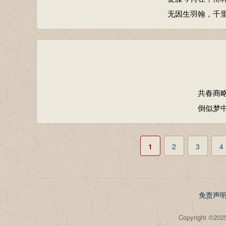
无因生羽翰，千
共春商
倒似梦
1
2
3
4
免责声
Copyright 