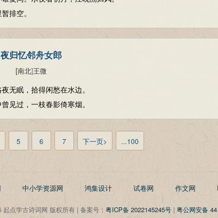
里暂排空。
夜归忆邻舟女郎
[南北
]
王微
略夜无眠，拾得闲愁在水边。
中曾见过，一枝春影倚寒烟。
5
6
7
下一页>
...100
明
中小学资源网
鸿集设计
试卷网
作文网
©2025 起点学古诗词网 版权所有 | 备案号：
粤ICP备 2022145245号
|
粤公网安备 441