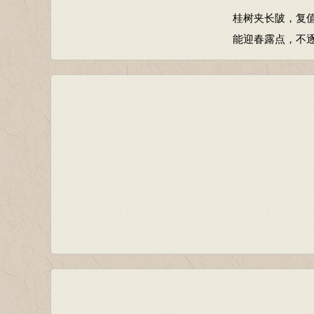
桂树夹长陂，复
能迎春露点，不