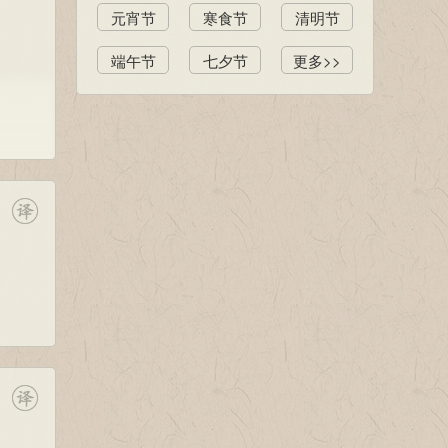
元宵节
寒食节
清明节
端午节
七夕节
更多>>