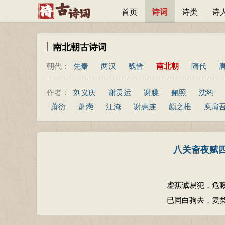
首页
诗词
诗类
诗
南北朝古诗词
朝代：
先秦
两汉
魏晋
南北朝
隋代
作者：
刘义庆
谢灵运
谢朓
鲍照
沈约
萧衍
萧悫
江淹
谢惠连
颜之推
庾肩
八关斋夜赋四
虚蕉诚易犯，危
已同白驹去，复