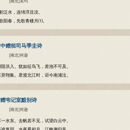
[南北
]
吴均
初泛水，连绵浮且没。
歌阳春，先歌青楼月⑴。
道中赠桓司马季圭诗
[南北
]
何逊
洲阻洪入。犹如征鸟飞，差池不可及。
言异翔集。君渡北江时，讵今南浦泣。
赠韦记室黯别诗
[南北
]
何逊
车一水东。去帆若不见，试望白云中。
杯谁复同。水夜看初月，江晚溯归风。